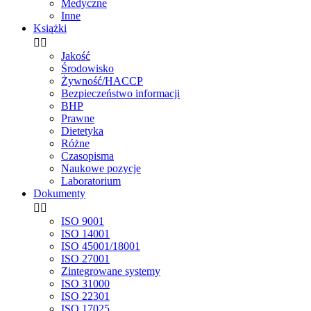
Medyczne
Inne
Książki


Jakość
Środowisko
Żywność/HACCP
Bezpieczeństwo informacji
BHP
Prawne
Dietetyka
Różne
Czasopisma
Naukowe pozycje
Laboratorium
Dokumenty


ISO 9001
ISO 14001
ISO 45001/18001
ISO 27001
Zintegrowane systemy
ISO 31000
ISO 22301
ISO 17025