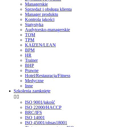
Managerskie
Sprzedaż i obsługa klienta
Manager produktu
Kontrola jakości
Statystyka
Audytorsko-managerskie
TQM
TPM
KAIZEN/LEAN
BPM
HR
Trainer
BHP
Prawne
Hotel/Restauracja/Fitness
Medyczne
Inne
Szkolenia zamknięte


ISO 9001/jakość
ISO 22000/HACCP
BRC/IFS
ISO 14001
ISO 45001/ohsas18001