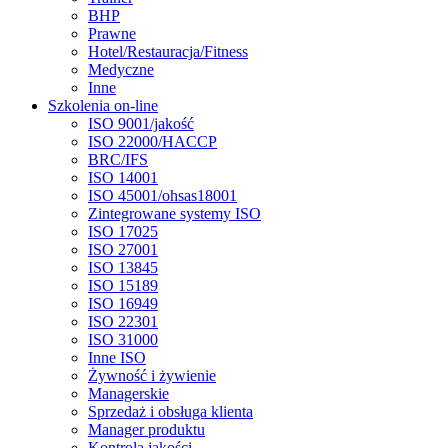
BHP
Prawne
Hotel/Restauracja/Fitness
Medyczne
Inne
Szkolenia on-line
ISO 9001/jakość
ISO 22000/HACCP
BRC/IFS
ISO 14001
ISO 45001/ohsas18001
Zintegrowane systemy ISO
ISO 17025
ISO 27001
ISO 13845
ISO 15189
ISO 16949
ISO 22301
ISO 31000
Inne ISO
Żywność i żywienie
Managerskie
Sprzedaż i obsługa klienta
Manager produktu
Kontrola jakości