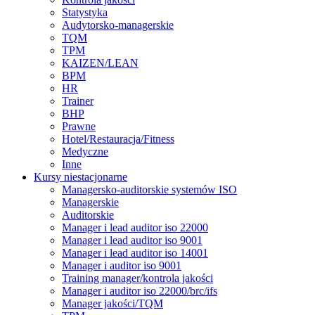
Statystyka
Audytorsko-managerskie
TQM
TPM
KAIZEN/LEAN
BPM
HR
Trainer
BHP
Prawne
Hotel/Restauracja/Fitness
Medyczne
Inne
Kursy niestacjonarne
Managersko-auditorskie systemów ISO
Managerskie
Auditorskie
Manager i lead auditor iso 22000
Manager i lead auditor iso 9001
Manager i lead auditor iso 14001
Manager i auditor iso 9001
Training manager/kontrola jakości
Manager i auditor iso 22000/brc/ifs
Manager jakości/TQM