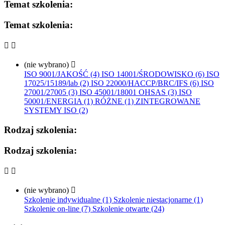
Temat szkolenia:
Temat szkolenia:


(nie wybrano)

ISO 9001/JAKOŚĆ (4)
ISO 14001/ŚRODOWISKO (6)
ISO
17025/15189/lab (2)
ISO 22000/HACCP/BRC/IFS (6)
ISO
27001/27005 (3)
ISO 45001/18001 OHSAS (3)
ISO
50001/ENERGIA (1)
RÓŻNE (1)
ZINTEGROWANE
SYSTEMY ISO (2)
Rodzaj szkolenia:
Rodzaj szkolenia:


(nie wybrano)

Szkolenie indywidualne (1)
Szkolenie niestacjonarne (1)
Szkolenie on-line (7)
Szkolenie otwarte (24)