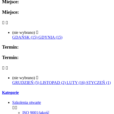
Miejsce:
Miejsce:


(nie wybrano)

GDAŃSK (15)
GDYNIA (15)
Termin:
Termin:


(nie wybrano)

GRUDZIEŃ (5)
LISTOPAD (2)
LUTY (16)
STYCZEŃ (1)
Kategorie
Szkolenia otwarte


ISO 9001/jakość