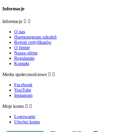
Informacje
Informacje


O nas
Harmonogram szkoleń
Rejestr certyfikatów
O firmie
Nasza oferta
Regulamin
Kontakt
Media społecznościowe


Facebook
YouTube
Instagram
Moje konto


Logowanie
Utwórz konto