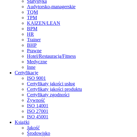
Statystyka
Audytorsko-managerskie
TQM
TPM
KAIZEN/LEAN
BPM
HR
Trainer
BHP
Prawne
Hotel/Restauracja/Fitness
Medyczne
Inne
Certyfikacje
ISO 9001
Certyfikaty jakości usług
Certyfikaty jakości produktu
Certyfikaty zgodności
Żywność
ISO 14001
ISO 27001
ISO 45001
Książki
Jakość
Środowisko