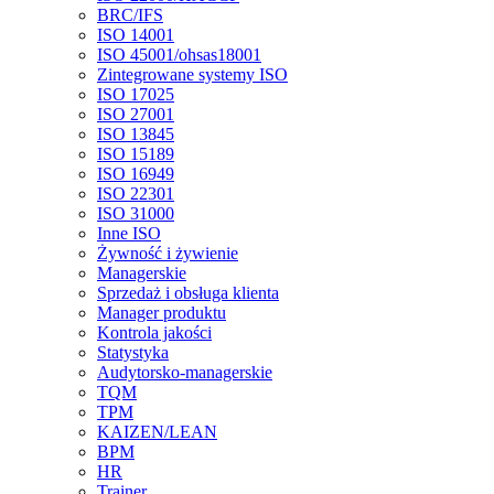
BRC/IFS
ISO 14001
ISO 45001/ohsas18001
Zintegrowane systemy ISO
ISO 17025
ISO 27001
ISO 13845
ISO 15189
ISO 16949
ISO 22301
ISO 31000
Inne ISO
Żywność i żywienie
Managerskie
Sprzedaż i obsługa klienta
Manager produktu
Kontrola jakości
Statystyka
Audytorsko-managerskie
TQM
TPM
KAIZEN/LEAN
BPM
HR
Trainer