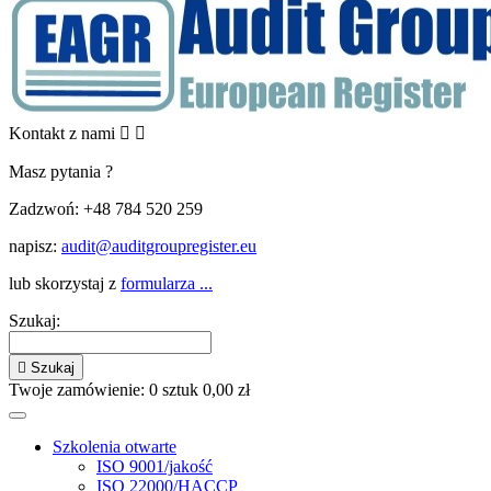
Kontakt z nami


Masz pytania ?
Zadzwoń:
+48 784 520 259
napisz:
audit@auditgroupregister.eu
lub skorzystaj z
formularza ...
Szukaj:

Szukaj
Twoje zamówienie:
0
sztuk
0,00 zł
Szkolenia otwarte
ISO 9001/jakość
ISO 22000/HACCP