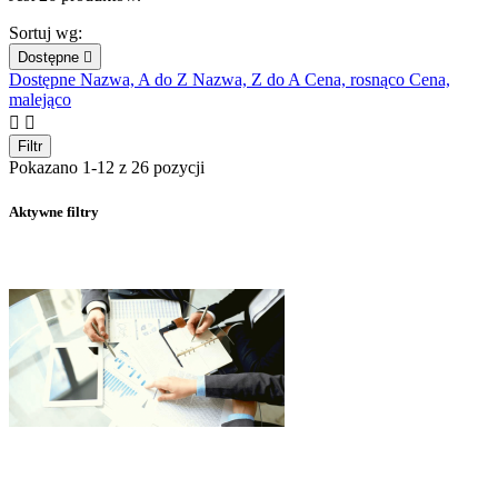
Sortuj wg:
Dostępne

Dostępne
Nazwa, A do Z
Nazwa, Z do A
Cena, rosnąco
Cena,
malejąco


Filtr
Pokazano 1-12 z 26 pozycji
Aktywne filtry