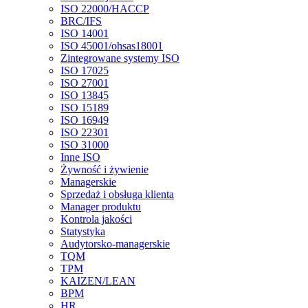
ISO 22000/HACCP
BRC/IFS
ISO 14001
ISO 45001/ohsas18001
Zintegrowane systemy ISO
ISO 17025
ISO 27001
ISO 13845
ISO 15189
ISO 16949
ISO 22301
ISO 31000
Inne ISO
Żywność i żywienie
Managerskie
Sprzedaż i obsługa klienta
Manager produktu
Kontrola jakości
Statystyka
Audytorsko-managerskie
TQM
TPM
KAIZEN/LEAN
BPM
HR