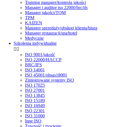
Training manager/kontrola jakości
Manager i auditor iso 22000/brc/ifs
Manager jakości/TQM
TPM
KAIZEN
Manager sprzedaży/obsługi klienta/biura
Manager restauracji/spa/hotel
Medyczne
Szkolenia indywidualne


ISO 9001/jakość
ISO 22000/HACCP
BRC/IFS
ISO 14001
ISO 45001/ohsas18001
Zintegrowane systemy ISO
ISO 17025
ISO 27001
ISO 13845
ISO 15189
ISO 16949
ISO 22301
ISO 31000
Inne ISO
Żywność i żywienie