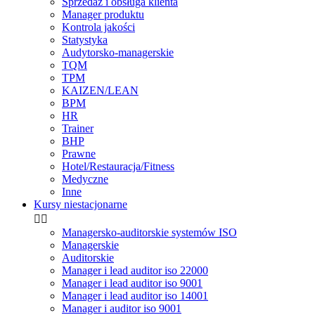
Sprzedaż i obsługa klienta
Manager produktu
Kontrola jakości
Statystyka
Audytorsko-managerskie
TQM
TPM
KAIZEN/LEAN
BPM
HR
Trainer
BHP
Prawne
Hotel/Restauracja/Fitness
Medyczne
Inne
Kursy niestacjonarne


Managersko-auditorskie systemów ISO
Managerskie
Auditorskie
Manager i lead auditor iso 22000
Manager i lead auditor iso 9001
Manager i lead auditor iso 14001
Manager i auditor iso 9001