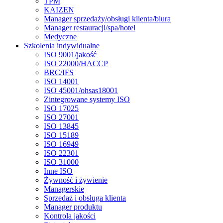
TPM
KAIZEN
Manager sprzedaży/obsługi klienta/biura
Manager restauracji/spa/hotel
Medyczne
Szkolenia indywidualne
ISO 9001/jakość
ISO 22000/HACCP
BRC/IFS
ISO 14001
ISO 45001/ohsas18001
Zintegrowane systemy ISO
ISO 17025
ISO 27001
ISO 13845
ISO 15189
ISO 16949
ISO 22301
ISO 31000
Inne ISO
Żywność i żywienie
Managerskie
Sprzedaż i obsługa klienta
Manager produktu
Kontrola jakości