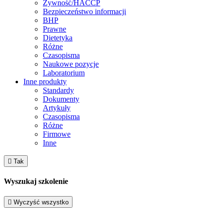
Żywność/HACCP
Bezpieczeństwo informacji
BHP
Prawne
Dietetyka
Różne
Czasopisma
Naukowe pozycje
Laboratorium
Inne produkty
Standardy
Dokumenty
Artykuły
Czasopisma
Różne
Firmowe
Inne

Tak
Wyszukaj szkolenie

Wyczyść wszystko