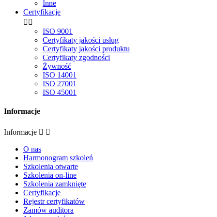
Inne
Certyfikacje


ISO 9001
Certyfikaty jakości usług
Certyfikaty jakości produktu
Certyfikaty zgodności
Żywność
ISO 14001
ISO 27001
ISO 45001
Informacje
Informacje


O nas
Harmonogram szkoleń
Szkolenia otwarte
Szkolenia on-line
Szkolenia zamknięte
Certyfikacje
Rejestr certyfikatów
Zamów auditora