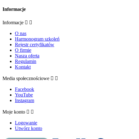
Informacje
Informacje


O nas
Harmonogram szkoleń
Rejestr certyfikatów
O firmie
Nasza oferta
Regulamin
Kontakt
Media społecznościowe


Facebook
YouTube
Instagram
Moje konto


Logowanie
Utwórz konto