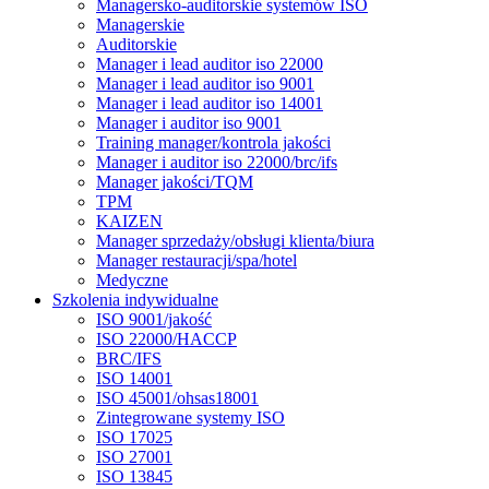
Managersko-auditorskie systemów ISO
Managerskie
Auditorskie
Manager i lead auditor iso 22000
Manager i lead auditor iso 9001
Manager i lead auditor iso 14001
Manager i auditor iso 9001
Training manager/kontrola jakości
Manager i auditor iso 22000/brc/ifs
Manager jakości/TQM
TPM
KAIZEN
Manager sprzedaży/obsługi klienta/biura
Manager restauracji/spa/hotel
Medyczne
Szkolenia indywidualne
ISO 9001/jakość
ISO 22000/HACCP
BRC/IFS
ISO 14001
ISO 45001/ohsas18001
Zintegrowane systemy ISO
ISO 17025
ISO 27001
ISO 13845