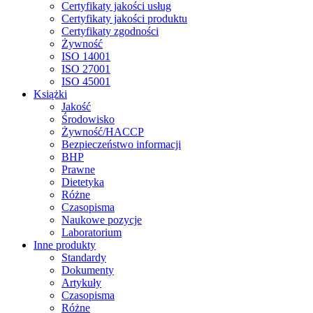
Certyfikaty jakości usług
Certyfikaty jakości produktu
Certyfikaty zgodności
Żywność
ISO 14001
ISO 27001
ISO 45001
Książki
Jakość
Środowisko
Żywność/HACCP
Bezpieczeństwo informacji
BHP
Prawne
Dietetyka
Różne
Czasopisma
Naukowe pozycje
Laboratorium
Inne produkty
Standardy
Dokumenty
Artykuły
Czasopisma
Różne