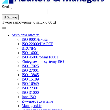
Szukaj:

Szukaj
Twoje zamówienie:
0
sztuk
0,00 zł
Szkolenia otwarte
ISO 9001/jakość
ISO 22000/HACCP
BRC/IFS
ISO 14001
ISO 45001/ohsas18001
Zintegrowane systemy ISO
ISO 17025
ISO 27001
ISO 13845
ISO 15189
ISO 16949
ISO 22301
ISO 31000
Inne ISO
Żywność i żywienie
Managerskie