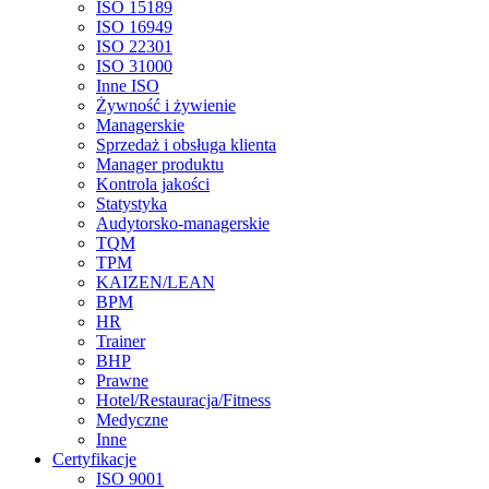
ISO 15189
ISO 16949
ISO 22301
ISO 31000
Inne ISO
Żywność i żywienie
Managerskie
Sprzedaż i obsługa klienta
Manager produktu
Kontrola jakości
Statystyka
Audytorsko-managerskie
TQM
TPM
KAIZEN/LEAN
BPM
HR
Trainer
BHP
Prawne
Hotel/Restauracja/Fitness
Medyczne
Inne
Certyfikacje
ISO 9001