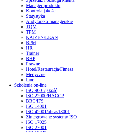
Sprzedaż i obsługa klienta
Manager produktu
Kontrola jakości
Statystyka
Audytorsko-managerskie
TQM
TPM
KAIZEN/LEAN
BPM
HR
Trainer
BHP
Prawne
Hotel/Restauracja/Fitness
Medyczne
Inne
Szkolenia on-line
ISO 9001/jakość
ISO 22000/HACCP
BRC/IFS
ISO 14001
ISO 45001/ohsas18001
Zintegrowane systemy ISO
ISO 17025
ISO 27001