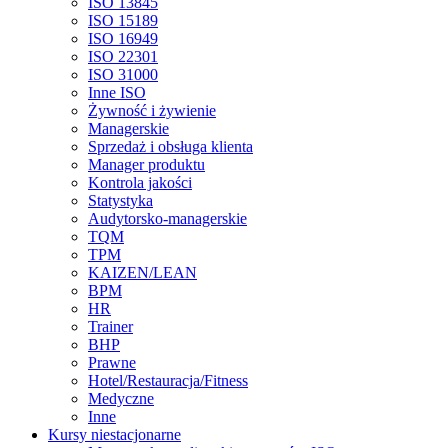
ISO 13845
ISO 15189
ISO 16949
ISO 22301
ISO 31000
Inne ISO
Żywność i żywienie
Managerskie
Sprzedaż i obsługa klienta
Manager produktu
Kontrola jakości
Statystyka
Audytorsko-managerskie
TQM
TPM
KAIZEN/LEAN
BPM
HR
Trainer
BHP
Prawne
Hotel/Restauracja/Fitness
Medyczne
Inne
Kursy niestacjonarne