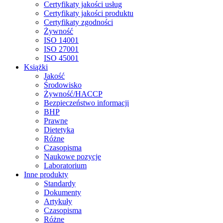
Certyfikaty jakości usług
Certyfikaty jakości produktu
Certyfikaty zgodności
Żywność
ISO 14001
ISO 27001
ISO 45001
Książki
Jakość
Środowisko
Żywność/HACCP
Bezpieczeństwo informacji
BHP
Prawne
Dietetyka
Różne
Czasopisma
Naukowe pozycje
Laboratorium
Inne produkty
Standardy
Dokumenty
Artykuły
Czasopisma
Różne