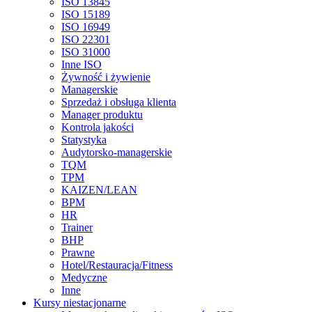
ISO 13845
ISO 15189
ISO 16949
ISO 22301
ISO 31000
Inne ISO
Żywność i żywienie
Managerskie
Sprzedaż i obsługa klienta
Manager produktu
Kontrola jakości
Statystyka
Audytorsko-managerskie
TQM
TPM
KAIZEN/LEAN
BPM
HR
Trainer
BHP
Prawne
Hotel/Restauracja/Fitness
Medyczne
Inne
Kursy niestacjonarne