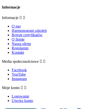
Informacje
Informacje


O nas
Harmonogram szkoleń
Rejestr certyfikatów
O firmie
Nasza oferta
Regulamin
Kontakt
Media społecznościowe


Facebook
YouTube
Instagram
Moje konto


Logowanie
Utwórz konto