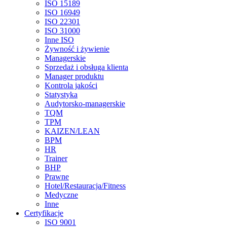
ISO 15189
ISO 16949
ISO 22301
ISO 31000
Inne ISO
Żywność i żywienie
Managerskie
Sprzedaż i obsługa klienta
Manager produktu
Kontrola jakości
Statystyka
Audytorsko-managerskie
TQM
TPM
KAIZEN/LEAN
BPM
HR
Trainer
BHP
Prawne
Hotel/Restauracja/Fitness
Medyczne
Inne
Certyfikacje
ISO 9001