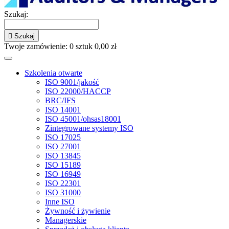
Szukaj:

Szukaj
Twoje zamówienie:
0
sztuk
0,00 zł
Szkolenia otwarte
ISO 9001/jakość
ISO 22000/HACCP
BRC/IFS
ISO 14001
ISO 45001/ohsas18001
Zintegrowane systemy ISO
ISO 17025
ISO 27001
ISO 13845
ISO 15189
ISO 16949
ISO 22301
ISO 31000
Inne ISO
Żywność i żywienie
Managerskie