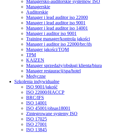
Managersko-auditorskie systemów ISO
Managerskie
Auditorskie
Manager i lead auditor iso 22000
Manager i lead auditor iso 9001
Manager i lead auditor iso 14001
Manager i auditor iso 9001
Training manager/kontrola jakości
Manager i auditor iso 22000/brc/ifs
Manager jakości/TQM
TPM
KAIZEN
Manager sprzedaży/obsługi klienta/biura
Manager restauracji/spa/hotel
Medyczne
Szkolenia indywidualne
ISO 9001/jakość
ISO 22000/HACCP
BRC/IFS
ISO 14001
ISO 45001/ohsas18001
Zintegrowane systemy ISO
ISO 17025
ISO 27001
ISO 13845