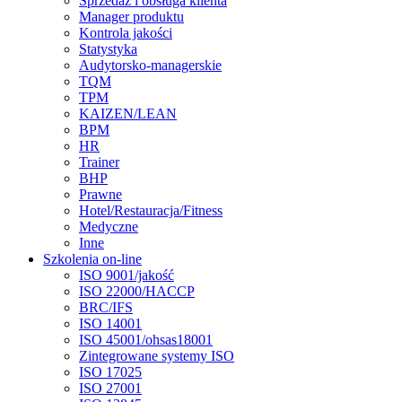
Sprzedaż i obsługa klienta
Manager produktu
Kontrola jakości
Statystyka
Audytorsko-managerskie
TQM
TPM
KAIZEN/LEAN
BPM
HR
Trainer
BHP
Prawne
Hotel/Restauracja/Fitness
Medyczne
Inne
Szkolenia on-line
ISO 9001/jakość
ISO 22000/HACCP
BRC/IFS
ISO 14001
ISO 45001/ohsas18001
Zintegrowane systemy ISO
ISO 17025
ISO 27001