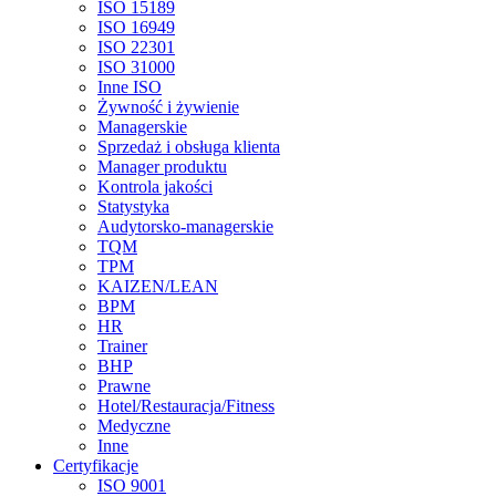
ISO 15189
ISO 16949
ISO 22301
ISO 31000
Inne ISO
Żywność i żywienie
Managerskie
Sprzedaż i obsługa klienta
Manager produktu
Kontrola jakości
Statystyka
Audytorsko-managerskie
TQM
TPM
KAIZEN/LEAN
BPM
HR
Trainer
BHP
Prawne
Hotel/Restauracja/Fitness
Medyczne
Inne
Certyfikacje
ISO 9001