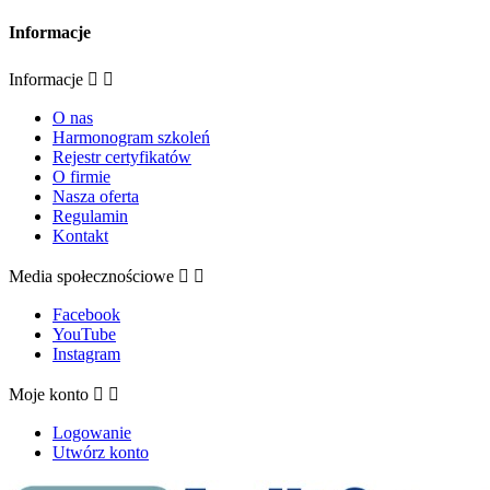
Informacje
Informacje


O nas
Harmonogram szkoleń
Rejestr certyfikatów
O firmie
Nasza oferta
Regulamin
Kontakt
Media społecznościowe


Facebook
YouTube
Instagram
Moje konto


Logowanie
Utwórz konto