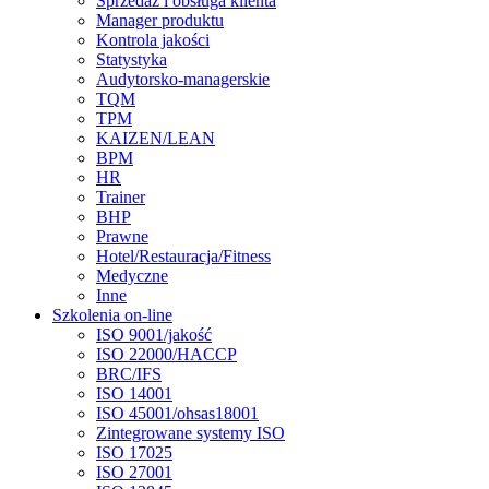
Sprzedaż i obsługa klienta
Manager produktu
Kontrola jakości
Statystyka
Audytorsko-managerskie
TQM
TPM
KAIZEN/LEAN
BPM
HR
Trainer
BHP
Prawne
Hotel/Restauracja/Fitness
Medyczne
Inne
Szkolenia on-line
ISO 9001/jakość
ISO 22000/HACCP
BRC/IFS
ISO 14001
ISO 45001/ohsas18001
Zintegrowane systemy ISO
ISO 17025
ISO 27001