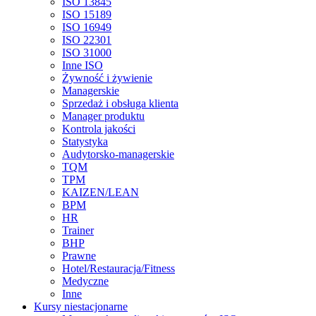
ISO 13845
ISO 15189
ISO 16949
ISO 22301
ISO 31000
Inne ISO
Żywność i żywienie
Managerskie
Sprzedaż i obsługa klienta
Manager produktu
Kontrola jakości
Statystyka
Audytorsko-managerskie
TQM
TPM
KAIZEN/LEAN
BPM
HR
Trainer
BHP
Prawne
Hotel/Restauracja/Fitness
Medyczne
Inne
Kursy niestacjonarne