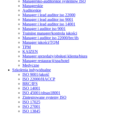
Managersko-auditorskie systemów ISO
Managerskie
Auditorskie
Manager i lead auditor iso 22000
Manager i lead auditor iso 9001
Manager i lead auditor iso 14001
Manager i auditor iso 9001
Training manager/kontrola jakości
Manager i auditor iso 22000/brc/ifs
Manager jakości/TQM
TPM
KAIZEN
Manager sprzedaży/obsługi klienta/biura
Manager restauracji/spa/hotel
Medyczne
Szkolenia indywidualne
ISO 9001/jakość
ISO 22000/HACCP
BRC/IFS
ISO 14001
ISO 45001/ohsas18001
Zintegrowane systemy ISO
ISO 17025
ISO 27001
ISO 13845