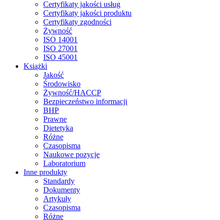
Certyfikaty jakości usług
Certyfikaty jakości produktu
Certyfikaty zgodności
Żywność
ISO 14001
ISO 27001
ISO 45001
Książki
Jakość
Środowisko
Żywność/HACCP
Bezpieczeństwo informacji
BHP
Prawne
Dietetyka
Różne
Czasopisma
Naukowe pozycje
Laboratorium
Inne produkty
Standardy
Dokumenty
Artykuły
Czasopisma
Różne