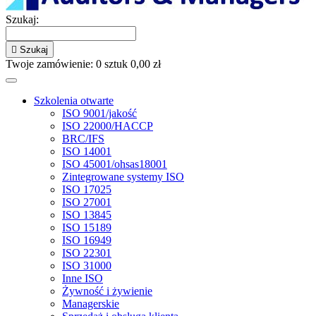
Szukaj:

Szukaj
Twoje zamówienie:
0
sztuk
0,00 zł
Szkolenia otwarte
ISO 9001/jakość
ISO 22000/HACCP
BRC/IFS
ISO 14001
ISO 45001/ohsas18001
Zintegrowane systemy ISO
ISO 17025
ISO 27001
ISO 13845
ISO 15189
ISO 16949
ISO 22301
ISO 31000
Inne ISO
Żywność i żywienie
Managerskie