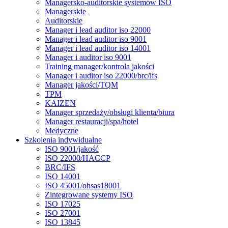
Managersko-auditorskie systemów ISO
Managerskie
Auditorskie
Manager i lead auditor iso 22000
Manager i lead auditor iso 9001
Manager i lead auditor iso 14001
Manager i auditor iso 9001
Training manager/kontrola jakości
Manager i auditor iso 22000/brc/ifs
Manager jakości/TQM
TPM
KAIZEN
Manager sprzedaży/obsługi klienta/biura
Manager restauracji/spa/hotel
Medyczne
Szkolenia indywidualne
ISO 9001/jakość
ISO 22000/HACCP
BRC/IFS
ISO 14001
ISO 45001/ohsas18001
Zintegrowane systemy ISO
ISO 17025
ISO 27001
ISO 13845