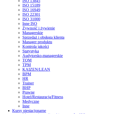
ISO 13845
ISO 15189
ISO 16949
ISO 22301
ISO 31000
Inne ISO
Żywność i żywienie
Managerskie
Sprzedaż i obsługa klienta
Manager produktu
Kontrola jakości
Statystyka
Audytorsko-managerskie
TQM
TPM
KAIZEN/LEAN
BPM
HR
Trainer
BHP
Prawne
Hotel/Restauracja/Fitness
Medyczne
Inne
Kursy niestacjonarne