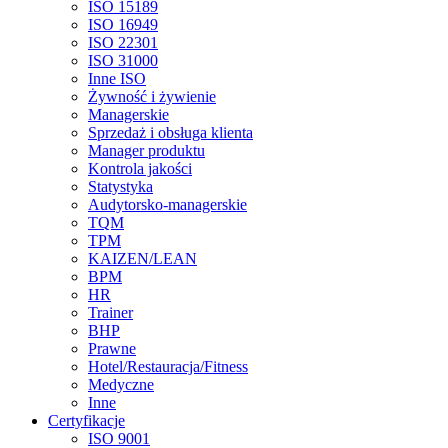
ISO 15189
ISO 16949
ISO 22301
ISO 31000
Inne ISO
Żywność i żywienie
Managerskie
Sprzedaż i obsługa klienta
Manager produktu
Kontrola jakości
Statystyka
Audytorsko-managerskie
TQM
TPM
KAIZEN/LEAN
BPM
HR
Trainer
BHP
Prawne
Hotel/Restauracja/Fitness
Medyczne
Inne
Certyfikacje
ISO 9001