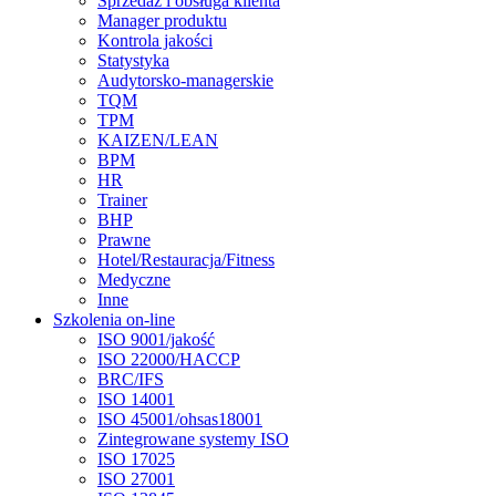
Sprzedaż i obsługa klienta
Manager produktu
Kontrola jakości
Statystyka
Audytorsko-managerskie
TQM
TPM
KAIZEN/LEAN
BPM
HR
Trainer
BHP
Prawne
Hotel/Restauracja/Fitness
Medyczne
Inne
Szkolenia on-line
ISO 9001/jakość
ISO 22000/HACCP
BRC/IFS
ISO 14001
ISO 45001/ohsas18001
Zintegrowane systemy ISO
ISO 17025
ISO 27001