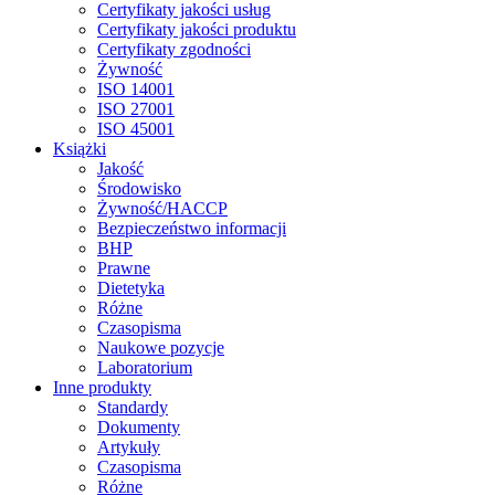
Certyfikaty jakości usług
Certyfikaty jakości produktu
Certyfikaty zgodności
Żywność
ISO 14001
ISO 27001
ISO 45001
Książki
Jakość
Środowisko
Żywność/HACCP
Bezpieczeństwo informacji
BHP
Prawne
Dietetyka
Różne
Czasopisma
Naukowe pozycje
Laboratorium
Inne produkty
Standardy
Dokumenty
Artykuły
Czasopisma
Różne