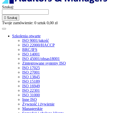
Szukaj:

Szukaj
Twoje zamówienie:
0
sztuk
0,00 zł
Szkolenia otwarte
ISO 9001/jakość
ISO 22000/HACCP
BRC/IFS
ISO 14001
ISO 45001/ohsas18001
Zintegrowane systemy ISO
ISO 17025
ISO 27001
ISO 13845
ISO 15189
ISO 16949
ISO 22301
ISO 31000
Inne ISO
Żywność i żywienie
Managerskie