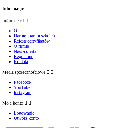
Informacje
Informacje


O nas
Harmonogram szkoleń
Rejestr certyfikatów
O firmie
Nasza oferta
Regulamin
Kontakt
Media społecznościowe


Facebook
YouTube
Instagram
Moje konto


Logowanie
Utwórz konto