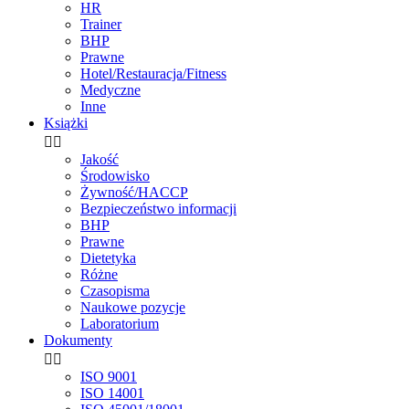
HR
Trainer
BHP
Prawne
Hotel/Restauracja/Fitness
Medyczne
Inne
Książki


Jakość
Środowisko
Żywność/HACCP
Bezpieczeństwo informacji
BHP
Prawne
Dietetyka
Różne
Czasopisma
Naukowe pozycje
Laboratorium
Dokumenty


ISO 9001
ISO 14001