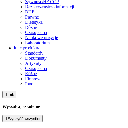
Żywność/HACCP
Bezpieczeństwo informacji
BHP
Prawne
Dietetyka
Różne
Czasopisma
Naukowe pozycje
Laboratorium
Inne produkty
Standardy
Dokumenty
Artykuły
Czasopisma
Różne
Firmowe
Inne

Tak
Wyszukaj szkolenie

Wyczyść wszystko