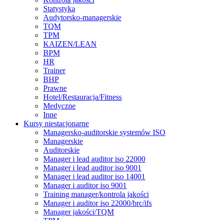
Statystyka
Audytorsko-managerskie
TQM
TPM
KAIZEN/LEAN
BPM
HR
Trainer
BHP
Prawne
Hotel/Restauracja/Fitness
Medyczne
Inne
Kursy niestacjonarne
Managersko-auditorskie systemów ISO
Managerskie
Auditorskie
Manager i lead auditor iso 22000
Manager i lead auditor iso 9001
Manager i lead auditor iso 14001
Manager i auditor iso 9001
Training manager/kontrola jakości
Manager i auditor iso 22000/brc/ifs
Manager jakości/TQM