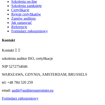
Szkolenia on-line
Szkolenia zamknięte
Certyfikacje
Rejestr certyfikatów
Zamów auditora
Jak zamawiać
Referencje
Formularz zgłoszeniowy
Kontakt
Kontakt


szkolenia auditor ISO, certyfikacje
NIP 5272754046
WARSZAWA, GDYNIA, AMSTERDAM, BRUSSELS
tel: +48 784 520 259
email:
audit@auditgroupregister.eu
Formularz zgłoszeniowy