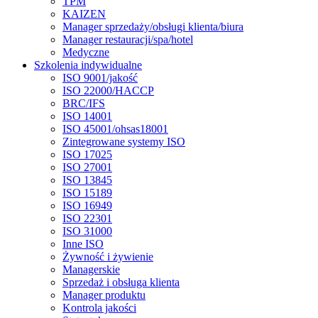
TPM
KAIZEN
Manager sprzedaży/obsługi klienta/biura
Manager restauracji/spa/hotel
Medyczne
Szkolenia indywidualne
ISO 9001/jakość
ISO 22000/HACCP
BRC/IFS
ISO 14001
ISO 45001/ohsas18001
Zintegrowane systemy ISO
ISO 17025
ISO 27001
ISO 13845
ISO 15189
ISO 16949
ISO 22301
ISO 31000
Inne ISO
Żywność i żywienie
Managerskie
Sprzedaż i obsługa klienta
Manager produktu
Kontrola jakości