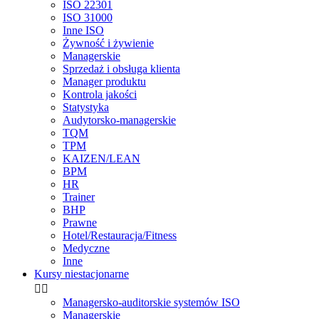
ISO 22301
ISO 31000
Inne ISO
Żywność i żywienie
Managerskie
Sprzedaż i obsługa klienta
Manager produktu
Kontrola jakości
Statystyka
Audytorsko-managerskie
TQM
TPM
KAIZEN/LEAN
BPM
HR
Trainer
BHP
Prawne
Hotel/Restauracja/Fitness
Medyczne
Inne
Kursy niestacjonarne


Managersko-auditorskie systemów ISO
Managerskie