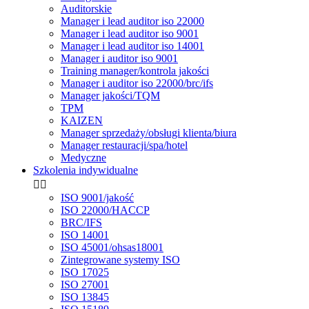
Auditorskie
Manager i lead auditor iso 22000
Manager i lead auditor iso 9001
Manager i lead auditor iso 14001
Manager i auditor iso 9001
Training manager/kontrola jakości
Manager i auditor iso 22000/brc/ifs
Manager jakości/TQM
TPM
KAIZEN
Manager sprzedaży/obsługi klienta/biura
Manager restauracji/spa/hotel
Medyczne
Szkolenia indywidualne


ISO 9001/jakość
ISO 22000/HACCP
BRC/IFS
ISO 14001
ISO 45001/ohsas18001
Zintegrowane systemy ISO
ISO 17025
ISO 27001
ISO 13845