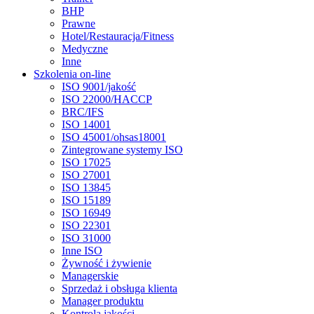
BHP
Prawne
Hotel/Restauracja/Fitness
Medyczne
Inne
Szkolenia on-line
ISO 9001/jakość
ISO 22000/HACCP
BRC/IFS
ISO 14001
ISO 45001/ohsas18001
Zintegrowane systemy ISO
ISO 17025
ISO 27001
ISO 13845
ISO 15189
ISO 16949
ISO 22301
ISO 31000
Inne ISO
Żywność i żywienie
Managerskie
Sprzedaż i obsługa klienta
Manager produktu
Kontrola jakości