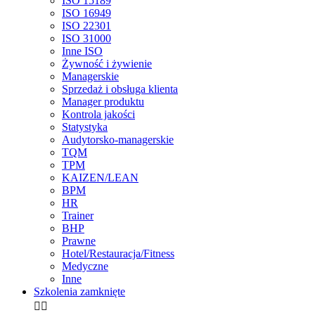
ISO 15189
ISO 16949
ISO 22301
ISO 31000
Inne ISO
Żywność i żywienie
Managerskie
Sprzedaż i obsługa klienta
Manager produktu
Kontrola jakości
Statystyka
Audytorsko-managerskie
TQM
TPM
KAIZEN/LEAN
BPM
HR
Trainer
BHP
Prawne
Hotel/Restauracja/Fitness
Medyczne
Inne
Szkolenia zamknięte

