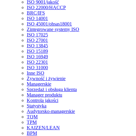
ISO 9001/jakość
ISO 22000/HACCP
BRC/IFS
ISO 14001
ISO 45001/ohsas18001
Zintegrowane systemy ISO
ISO 17025
ISO 27001
ISO 13845
ISO 15189
ISO 16949
ISO 22301
ISO 31000
Inne ISO
Żywność i żywienie
Managerskie
Sprzedaż i obsługa klienta
Manager produktu
Kontrola jakości
Statystyka
Audytorsko-managerskie
TQM
TPM
KAIZEN/LEAN
BPM