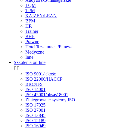
Audytorsko-managerskie
TQM
TPM
KAIZEN/LEAN
BPM
HR
Trainer
BHP
Prawne
Hotel/Restauracja/Fitness
Medyczne
Inne
Szkolenia on-line


ISO 9001/jakość
ISO 22000/HACCP
BRC/IFS
ISO 14001
ISO 45001/ohsas18001
Zintegrowane systemy ISO
ISO 17025
ISO 27001
ISO 13845
ISO 15189
ISO 16949