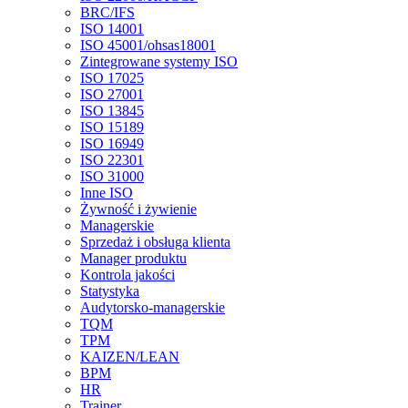
BRC/IFS
ISO 14001
ISO 45001/ohsas18001
Zintegrowane systemy ISO
ISO 17025
ISO 27001
ISO 13845
ISO 15189
ISO 16949
ISO 22301
ISO 31000
Inne ISO
Żywność i żywienie
Managerskie
Sprzedaż i obsługa klienta
Manager produktu
Kontrola jakości
Statystyka
Audytorsko-managerskie
TQM
TPM
KAIZEN/LEAN
BPM
HR
Trainer