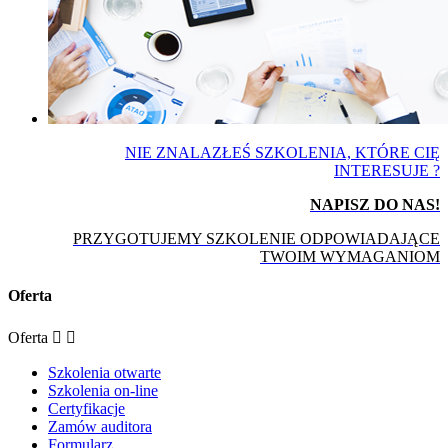
NIE ZNALAZŁEŚ SZKOLENIA, KTÓRE CIĘ
INTERESUJE ?
NAPISZ DO NAS!
PRZYGOTUJEMY SZKOLENIE ODPOWIADAJĄCE
TWOIM WYMAGANIOM
Oferta
Oferta


Szkolenia otwarte
Szkolenia on-line
Certyfikacje
Zamów auditora
Formularz