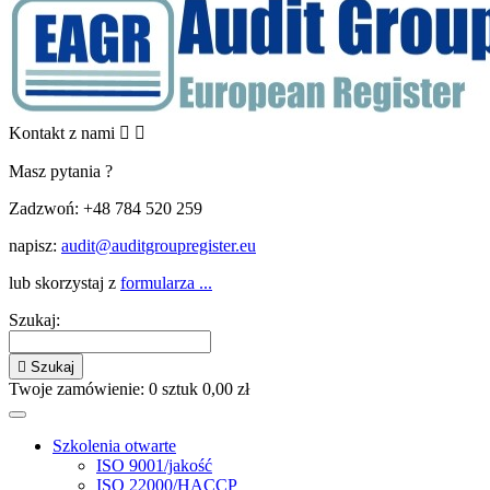
Kontakt z nami


Masz pytania ?
Zadzwoń:
+48 784 520 259
napisz:
audit@auditgroupregister.eu
lub skorzystaj z
formularza ...
Szukaj:

Szukaj
Twoje zamówienie:
0
sztuk
0,00 zł
Szkolenia otwarte
ISO 9001/jakość
ISO 22000/HACCP