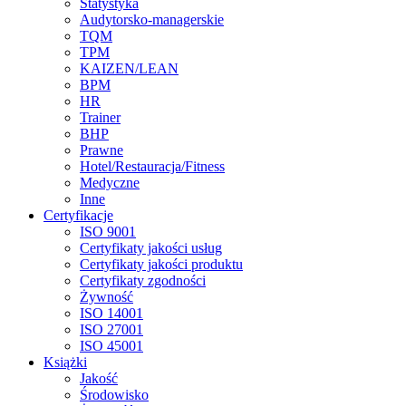
Statystyka
Audytorsko-managerskie
TQM
TPM
KAIZEN/LEAN
BPM
HR
Trainer
BHP
Prawne
Hotel/Restauracja/Fitness
Medyczne
Inne
Certyfikacje
ISO 9001
Certyfikaty jakości usług
Certyfikaty jakości produktu
Certyfikaty zgodności
Żywność
ISO 14001
ISO 27001
ISO 45001
Książki
Jakość
Środowisko