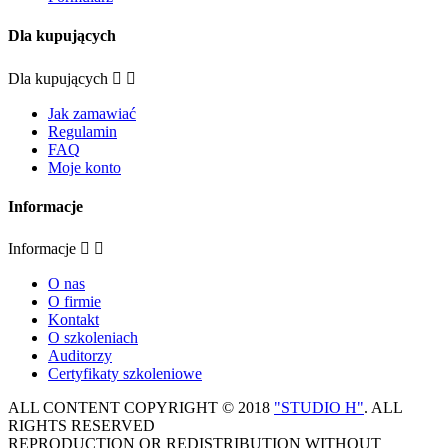
Dla kupujących
Dla kupujących


Jak zamawiać
Regulamin
FAQ
Moje konto
Informacje
Informacje


O nas
O firmie
Kontakt
O szkoleniach
Auditorzy
Certyfikaty szkoleniowe
ALL CONTENT COPYRIGHT © 2018
"STUDIO H"
. ALL
RIGHTS RESERVED
REPRODUCTION OR REDISTRIBUTION WITHOUT