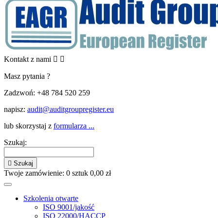
Kontakt z nami


Masz pytania ?
Zadzwoń:
+48 784 520 259
napisz:
audit@auditgroupregister.eu
lub skorzystaj z
formularza ...
Szukaj:

Szukaj
Twoje zamówienie:
0
sztuk
0,00 zł
Szkolenia otwarte
ISO 9001/jakość
ISO 22000/HACCP