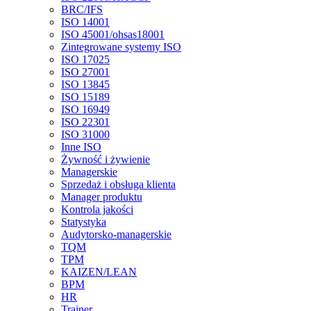
BRC/IFS
ISO 14001
ISO 45001/ohsas18001
Zintegrowane systemy ISO
ISO 17025
ISO 27001
ISO 13845
ISO 15189
ISO 16949
ISO 22301
ISO 31000
Inne ISO
Żywność i żywienie
Managerskie
Sprzedaż i obsługa klienta
Manager produktu
Kontrola jakości
Statystyka
Audytorsko-managerskie
TQM
TPM
KAIZEN/LEAN
BPM
HR
Trainer