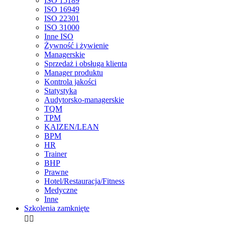
ISO 15189
ISO 16949
ISO 22301
ISO 31000
Inne ISO
Żywność i żywienie
Managerskie
Sprzedaż i obsługa klienta
Manager produktu
Kontrola jakości
Statystyka
Audytorsko-managerskie
TQM
TPM
KAIZEN/LEAN
BPM
HR
Trainer
BHP
Prawne
Hotel/Restauracja/Fitness
Medyczne
Inne
Szkolenia zamknięte

