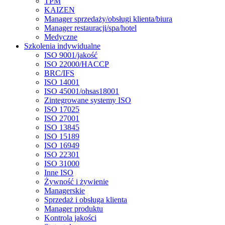
TPM
KAIZEN
Manager sprzedaży/obsługi klienta/biura
Manager restauracji/spa/hotel
Medyczne
Szkolenia indywidualne
ISO 9001/jakość
ISO 22000/HACCP
BRC/IFS
ISO 14001
ISO 45001/ohsas18001
Zintegrowane systemy ISO
ISO 17025
ISO 27001
ISO 13845
ISO 15189
ISO 16949
ISO 22301
ISO 31000
Inne ISO
Żywność i żywienie
Managerskie
Sprzedaż i obsługa klienta
Manager produktu
Kontrola jakości