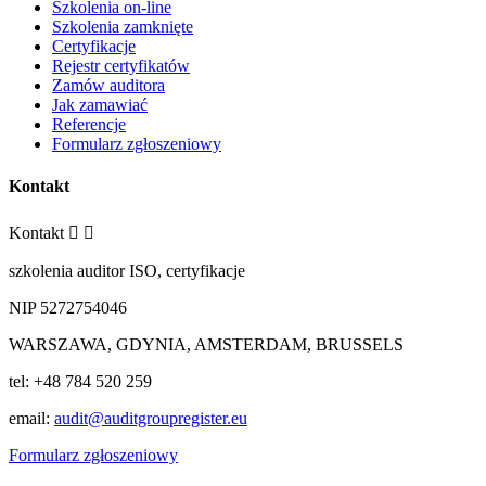
Szkolenia on-line
Szkolenia zamknięte
Certyfikacje
Rejestr certyfikatów
Zamów auditora
Jak zamawiać
Referencje
Formularz zgłoszeniowy
Kontakt
Kontakt


szkolenia auditor ISO, certyfikacje
NIP 5272754046
WARSZAWA, GDYNIA, AMSTERDAM, BRUSSELS
tel: +48 784 520 259
email:
audit@auditgroupregister.eu
Formularz zgłoszeniowy