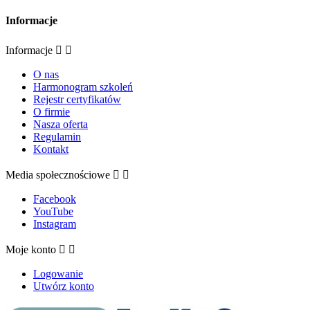
Informacje
Informacje


O nas
Harmonogram szkoleń
Rejestr certyfikatów
O firmie
Nasza oferta
Regulamin
Kontakt
Media społecznościowe


Facebook
YouTube
Instagram
Moje konto


Logowanie
Utwórz konto