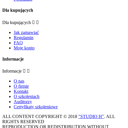
Dla kupujących
Dla kupujących


Jak zamawiać
Regulamin
FAQ
Moje konto
Informacje
Informacje


O nas
O firmie
Kontakt
O szkoleniach
Auditorzy
Certyfikaty szkoleniowe
ALL CONTENT COPYRIGHT © 2018
"STUDIO H"
. ALL
RIGHTS RESERVED
REPRODUCTION OR REDISTRIBUTION WITHOUT