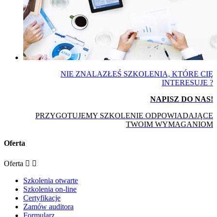
NIE ZNALAZŁEŚ SZKOLENIA, KTÓRE CIĘ
INTERESUJE ?
NAPISZ DO NAS!
PRZYGOTUJEMY SZKOLENIE ODPOWIADAJĄCE
TWOIM WYMAGANIOM
Oferta
Oferta


Szkolenia otwarte
Szkolenia on-line
Certyfikacje
Zamów auditora
Formularz