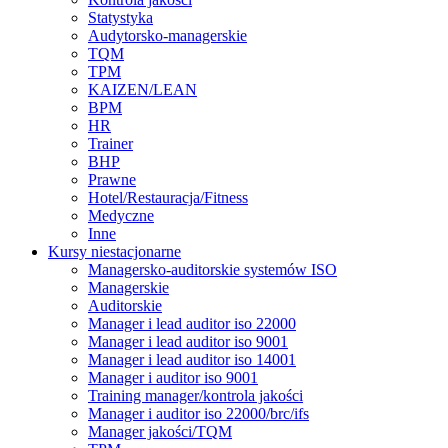
Statystyka
Audytorsko-managerskie
TQM
TPM
KAIZEN/LEAN
BPM
HR
Trainer
BHP
Prawne
Hotel/Restauracja/Fitness
Medyczne
Inne
Kursy niestacjonarne
Managersko-auditorskie systemów ISO
Managerskie
Auditorskie
Manager i lead auditor iso 22000
Manager i lead auditor iso 9001
Manager i lead auditor iso 14001
Manager i auditor iso 9001
Training manager/kontrola jakości
Manager i auditor iso 22000/brc/ifs
Manager jakości/TQM