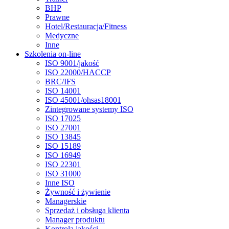
BHP
Prawne
Hotel/Restauracja/Fitness
Medyczne
Inne
Szkolenia on-line
ISO 9001/jakość
ISO 22000/HACCP
BRC/IFS
ISO 14001
ISO 45001/ohsas18001
Zintegrowane systemy ISO
ISO 17025
ISO 27001
ISO 13845
ISO 15189
ISO 16949
ISO 22301
ISO 31000
Inne ISO
Żywność i żywienie
Managerskie
Sprzedaż i obsługa klienta
Manager produktu
Kontrola jakości