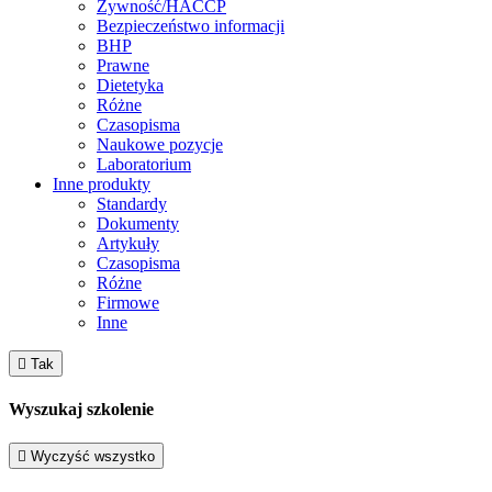
Żywność/HACCP
Bezpieczeństwo informacji
BHP
Prawne
Dietetyka
Różne
Czasopisma
Naukowe pozycje
Laboratorium
Inne produkty
Standardy
Dokumenty
Artykuły
Czasopisma
Różne
Firmowe
Inne

Tak
Wyszukaj szkolenie

Wyczyść wszystko