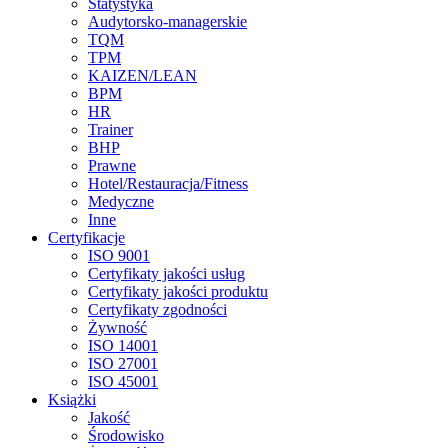
Statystyka
Audytorsko-managerskie
TQM
TPM
KAIZEN/LEAN
BPM
HR
Trainer
BHP
Prawne
Hotel/Restauracja/Fitness
Medyczne
Inne
Certyfikacje
ISO 9001
Certyfikaty jakości usług
Certyfikaty jakości produktu
Certyfikaty zgodności
Żywność
ISO 14001
ISO 27001
ISO 45001
Książki
Jakość
Środowisko