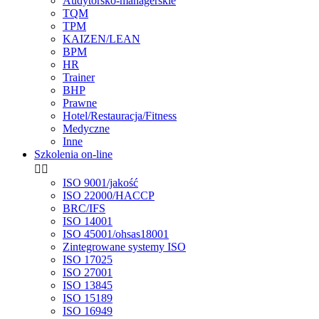
Audytorsko-managerskie
TQM
TPM
KAIZEN/LEAN
BPM
HR
Trainer
BHP
Prawne
Hotel/Restauracja/Fitness
Medyczne
Inne
Szkolenia on-line


ISO 9001/jakość
ISO 22000/HACCP
BRC/IFS
ISO 14001
ISO 45001/ohsas18001
Zintegrowane systemy ISO
ISO 17025
ISO 27001
ISO 13845
ISO 15189
ISO 16949