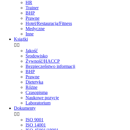
HR
Trainer
BHP
Prawne
Hotel/Restauracja/Fitness
Medyczne
Inne
Książki


Jakość
Środowisko
Żywność/HACCP
Bezpieczeństwo informacji
BHP
Prawne
Dietetyka
Różne
Czasopisma
Naukowe pozycje
Laboratorium
Dokumenty


ISO 9001
ISO 14001