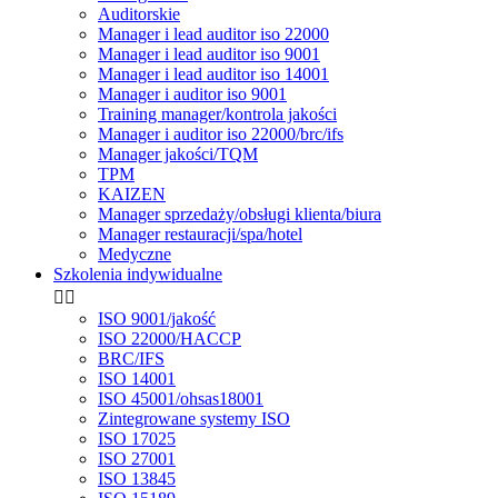
Auditorskie
Manager i lead auditor iso 22000
Manager i lead auditor iso 9001
Manager i lead auditor iso 14001
Manager i auditor iso 9001
Training manager/kontrola jakości
Manager i auditor iso 22000/brc/ifs
Manager jakości/TQM
TPM
KAIZEN
Manager sprzedaży/obsługi klienta/biura
Manager restauracji/spa/hotel
Medyczne
Szkolenia indywidualne


ISO 9001/jakość
ISO 22000/HACCP
BRC/IFS
ISO 14001
ISO 45001/ohsas18001
Zintegrowane systemy ISO
ISO 17025
ISO 27001
ISO 13845