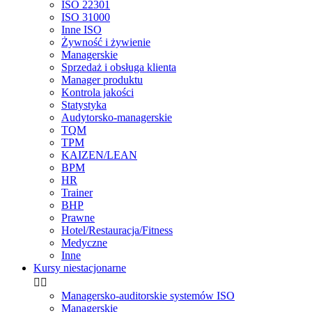
ISO 22301
ISO 31000
Inne ISO
Żywność i żywienie
Managerskie
Sprzedaż i obsługa klienta
Manager produktu
Kontrola jakości
Statystyka
Audytorsko-managerskie
TQM
TPM
KAIZEN/LEAN
BPM
HR
Trainer
BHP
Prawne
Hotel/Restauracja/Fitness
Medyczne
Inne
Kursy niestacjonarne


Managersko-auditorskie systemów ISO
Managerskie