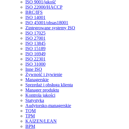
ISO 9001/jakość
ISO 22000/HACCP
BRC/IFS
ISO 14001
ISO 45001/ohsas18001
Zintegrowane systemy ISO
ISO 17025
ISO 27001
ISO 13845
ISO 15189
ISO 16949
ISO 22301
ISO 31000
Inne ISO
Żywność i żywienie
Managerskie
Sprzedaż i obsługa klienta
Manager produktu
Kontrola jakości
Statystyka
Audytorsko-managerskie
TQM
TPM
KAIZEN/LEAN
BPM