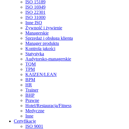
ISO 15189
ISO 16949
ISO 22301
ISO 31000
Inne ISO
Żywność i żywienie
Managerskie
Sprzedaż i obsługa klienta
Manager produktu
Kontrola jakości
Statystyka
Audytorsko-managerskie
TQM
TPM
KAIZEN/LEAN
BPM
HR
Trainer
BHP
Prawne
Hotel/Restauracja/Fitness
Medyczne
Inne
Certyfikacje
ISO 9001