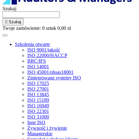
Szukaj:

Szukaj
Twoje zamówienie:
0
sztuk
0,00 zł
Szkolenia otwarte
ISO 9001/jakość
ISO 22000/HACCP
BRC/IFS
ISO 14001
ISO 45001/ohsas18001
Zintegrowane systemy ISO
ISO 17025
ISO 27001
ISO 13845
ISO 15189
ISO 16949
ISO 22301
ISO 31000
Inne ISO
Żywność i żywienie
Managerskie