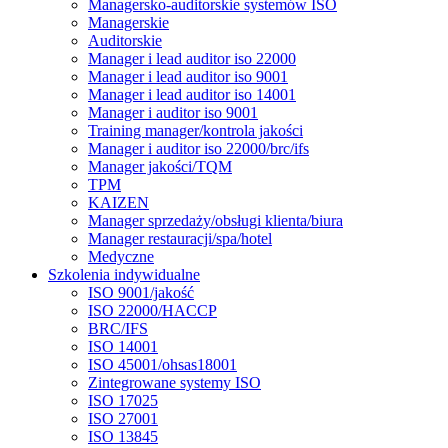
Managersko-auditorskie systemów ISO
Managerskie
Auditorskie
Manager i lead auditor iso 22000
Manager i lead auditor iso 9001
Manager i lead auditor iso 14001
Manager i auditor iso 9001
Training manager/kontrola jakości
Manager i auditor iso 22000/brc/ifs
Manager jakości/TQM
TPM
KAIZEN
Manager sprzedaży/obsługi klienta/biura
Manager restauracji/spa/hotel
Medyczne
Szkolenia indywidualne
ISO 9001/jakość
ISO 22000/HACCP
BRC/IFS
ISO 14001
ISO 45001/ohsas18001
Zintegrowane systemy ISO
ISO 17025
ISO 27001
ISO 13845