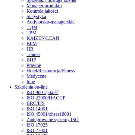
Sprzedaż i obsługa klienta
Manager produktu
Kontrola jakości
Statystyka
Audytorsko-managerskie
TQM
TPM
KAIZEN/LEAN
BPM
HR
Trainer
BHP
Prawne
Hotel/Restauracja/Fitness
Medyczne
Inne
Szkolenia on-line
ISO 9001/jakość
ISO 22000/HACCP
BRC/IFS
ISO 14001
ISO 45001/ohsas18001
Zintegrowane systemy ISO
ISO 17025
ISO 27001