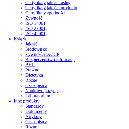
Certyfikaty jakości usług
Certyfikaty jakości produktu
Certyfikaty zgodności
Żywność
ISO 14001
ISO 27001
ISO 45001
Książki
Jakość
Środowisko
Żywność/HACCP
Bezpieczeństwo informacji
BHP
Prawne
Dietetyka
Różne
Czasopisma
Naukowe pozycje
Laboratorium
Inne produkty
Standardy
Dokumenty
Artykuły
Czasopisma
Różne