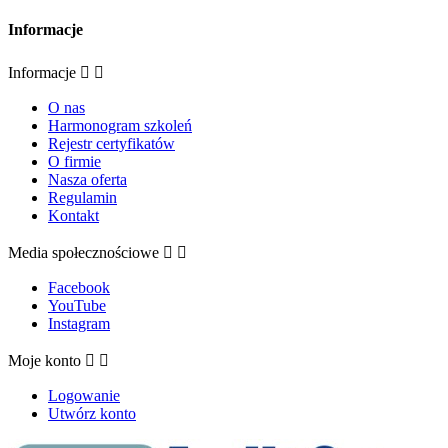
Informacje
Informacje


O nas
Harmonogram szkoleń
Rejestr certyfikatów
O firmie
Nasza oferta
Regulamin
Kontakt
Media społecznościowe


Facebook
YouTube
Instagram
Moje konto


Logowanie
Utwórz konto