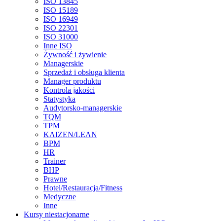
ISO 13845
ISO 15189
ISO 16949
ISO 22301
ISO 31000
Inne ISO
Żywność i żywienie
Managerskie
Sprzedaż i obsługa klienta
Manager produktu
Kontrola jakości
Statystyka
Audytorsko-managerskie
TQM
TPM
KAIZEN/LEAN
BPM
HR
Trainer
BHP
Prawne
Hotel/Restauracja/Fitness
Medyczne
Inne
Kursy niestacjonarne