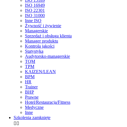
ISO 15189
ISO 16949
ISO 22301
ISO 31000
Inne ISO
Żywność i żywienie
Managerskie
Sprzedaż i obsługa klienta
Manager produktu
Kontrola jakości
Statystyka
Audytorsko-managerskie
TQM
TPM
KAIZEN/LEAN
BPM
HR
Trainer
BHP
Prawne
Hotel/Restauracja/Fitness
Medyczne
Inne
Szkolenia zamknięte

