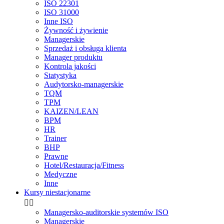
ISO 22301
ISO 31000
Inne ISO
Żywność i żywienie
Managerskie
Sprzedaż i obsługa klienta
Manager produktu
Kontrola jakości
Statystyka
Audytorsko-managerskie
TQM
TPM
KAIZEN/LEAN
BPM
HR
Trainer
BHP
Prawne
Hotel/Restauracja/Fitness
Medyczne
Inne
Kursy niestacjonarne


Managersko-auditorskie systemów ISO
Managerskie