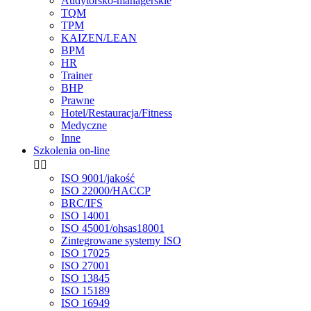
Audytorsko-managerskie
TQM
TPM
KAIZEN/LEAN
BPM
HR
Trainer
BHP
Prawne
Hotel/Restauracja/Fitness
Medyczne
Inne
Szkolenia on-line


ISO 9001/jakość
ISO 22000/HACCP
BRC/IFS
ISO 14001
ISO 45001/ohsas18001
Zintegrowane systemy ISO
ISO 17025
ISO 27001
ISO 13845
ISO 15189
ISO 16949