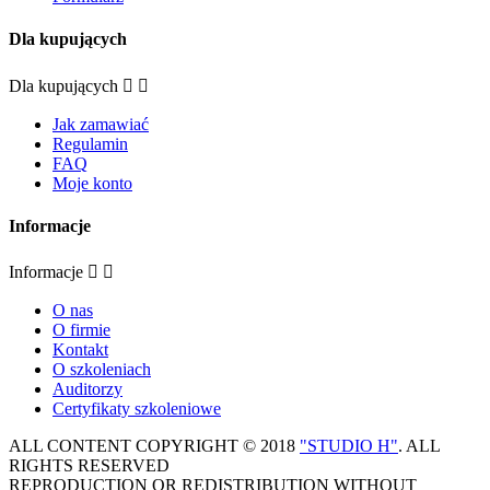
Dla kupujących
Dla kupujących


Jak zamawiać
Regulamin
FAQ
Moje konto
Informacje
Informacje


O nas
O firmie
Kontakt
O szkoleniach
Auditorzy
Certyfikaty szkoleniowe
ALL CONTENT COPYRIGHT © 2018
"STUDIO H"
. ALL
RIGHTS RESERVED
REPRODUCTION OR REDISTRIBUTION WITHOUT