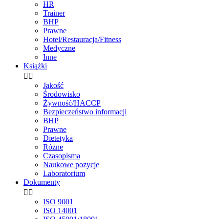
HR
Trainer
BHP
Prawne
Hotel/Restauracja/Fitness
Medyczne
Inne
Książki


Jakość
Środowisko
Żywność/HACCP
Bezpieczeństwo informacji
BHP
Prawne
Dietetyka
Różne
Czasopisma
Naukowe pozycje
Laboratorium
Dokumenty


ISO 9001
ISO 14001