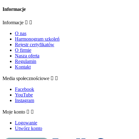
Informacje
Informacje


O nas
Harmonogram szkoleń
Rejestr certyfikatów
O firmie
Nasza oferta
Regulamin
Kontakt
Media społecznościowe


Facebook
YouTube
Instagram
Moje konto


Logowanie
Utwórz konto