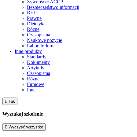
Żywność/HACCP
Bezpieczeństwo informacji
BHP
Prawne
Dietetyka
Różne
Czasopisma
Naukowe pozycje
Laboratorium
Inne produkty
Standardy
Dokumenty
Artykuły
Czasopisma
Różne
Firmowe
Inne

Tak
Wyszukaj szkolenie

Wyczyść wszystko