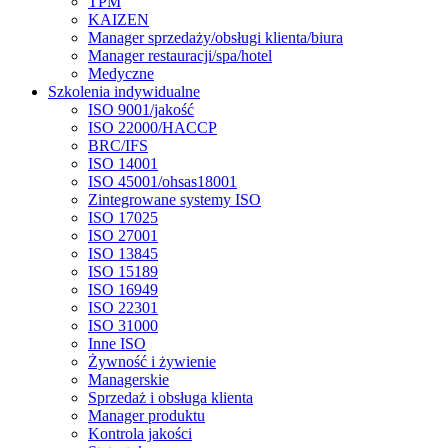
TPM
KAIZEN
Manager sprzedaży/obsługi klienta/biura
Manager restauracji/spa/hotel
Medyczne
Szkolenia indywidualne
ISO 9001/jakość
ISO 22000/HACCP
BRC/IFS
ISO 14001
ISO 45001/ohsas18001
Zintegrowane systemy ISO
ISO 17025
ISO 27001
ISO 13845
ISO 15189
ISO 16949
ISO 22301
ISO 31000
Inne ISO
Żywność i żywienie
Managerskie
Sprzedaż i obsługa klienta
Manager produktu
Kontrola jakości