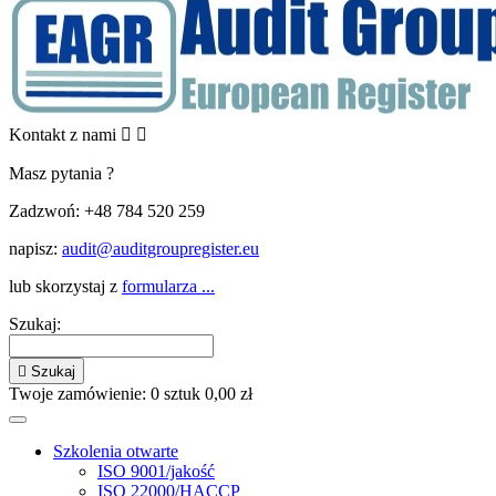
Kontakt z nami


Masz pytania ?
Zadzwoń:
+48 784 520 259
napisz:
audit@auditgroupregister.eu
lub skorzystaj z
formularza ...
Szukaj:

Szukaj
Twoje zamówienie:
0
sztuk
0,00 zł
Szkolenia otwarte
ISO 9001/jakość
ISO 22000/HACCP