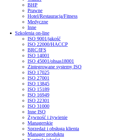
BHP
Prawne
Hotel/Restauracja/Fitness
Medyczne
Inne
Szkolenia on-line
ISO 9001/jakość
ISO 22000/HACCP
BRC/IFS
ISO 14001
ISO 45001/ohsas18001
Zintegrowane systemy ISO
ISO 17025
ISO 27001
ISO 13845
ISO 15189
ISO 16949
ISO 22301
ISO 31000
Inne ISO
Żywność i żywienie
Managerskie
Sprzedaż i obsługa klienta
Manager produktu
Kontrola jakości