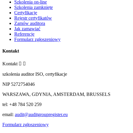
Szkolenia on-line
Szkolenia zamknięte
Certyfikacje
Rejestr certyfikatów
Zamów auditora
Jak zamawiać
Referencje
Formularz zgłoszeniowy
Kontakt
Kontakt


szkolenia auditor ISO, certyfikacje
NIP 5272754046
WARSZAWA, GDYNIA, AMSTERDAM, BRUSSELS
tel: +48 784 520 259
email:
audit@auditgroupregister.eu
Formularz zgłoszeniowy