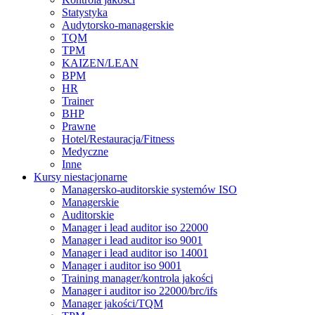
Statystyka
Audytorsko-managerskie
TQM
TPM
KAIZEN/LEAN
BPM
HR
Trainer
BHP
Prawne
Hotel/Restauracja/Fitness
Medyczne
Inne
Kursy niestacjonarne
Managersko-auditorskie systemów ISO
Managerskie
Auditorskie
Manager i lead auditor iso 22000
Manager i lead auditor iso 9001
Manager i lead auditor iso 14001
Manager i auditor iso 9001
Training manager/kontrola jakości
Manager i auditor iso 22000/brc/ifs
Manager jakości/TQM