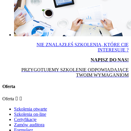
NIE ZNALAZŁEŚ SZKOLENIA, KTÓRE CIĘ
INTERESUJE ?
NAPISZ DO NAS!
PRZYGOTUJEMY SZKOLENIE ODPOWIADAJĄCE
TWOIM WYMAGANIOM
Oferta
Oferta


Szkolenia otwarte
Szkolenia on-line
Certyfikacje
Zamów auditora
Formularz