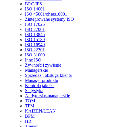
BRC/IFS
ISO 14001
ISO 45001/ohsas18001
Zintegrowane systemy ISO
ISO 17025
ISO 27001
ISO 13845
ISO 15189
ISO 16949
ISO 22301
ISO 31000
Inne ISO
Żywność i żywienie
Managerskie
Sprzedaż i obsługa klienta
Manager produktu
Kontrola jakości
Statystyka
Audytorsko-managerskie
TQM
TPM
KAIZEN/LEAN
BPM
HR
Trainer