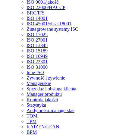
ISO 9001/jakość
ISO 22000/HACCP
BRC/IFS
ISO 14001
ISO 45001/ohsas18001
Zintegrowane systemy ISO
ISO 17025
ISO 27001
ISO 13845
ISO 15189
ISO 16949
ISO 22301
ISO 31000
Inne ISO
Żywność i żywienie
Managerskie
Sprzedaż i obsługa klienta
Manager produktu
Kontrola jakości
Statystyka
Audytorsko-managerskie
TQM
TPM
KAIZEN/LEAN
BPM