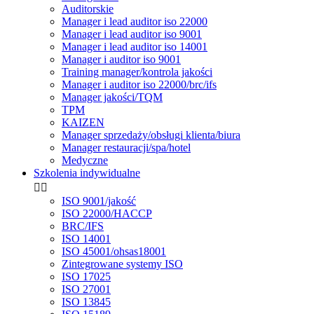
Auditorskie
Manager i lead auditor iso 22000
Manager i lead auditor iso 9001
Manager i lead auditor iso 14001
Manager i auditor iso 9001
Training manager/kontrola jakości
Manager i auditor iso 22000/brc/ifs
Manager jakości/TQM
TPM
KAIZEN
Manager sprzedaży/obsługi klienta/biura
Manager restauracji/spa/hotel
Medyczne
Szkolenia indywidualne


ISO 9001/jakość
ISO 22000/HACCP
BRC/IFS
ISO 14001
ISO 45001/ohsas18001
Zintegrowane systemy ISO
ISO 17025
ISO 27001
ISO 13845