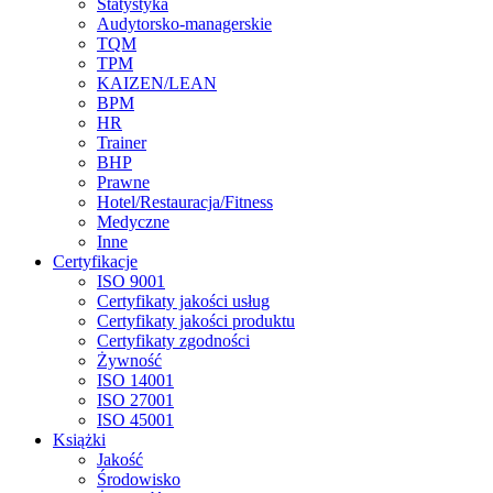
Statystyka
Audytorsko-managerskie
TQM
TPM
KAIZEN/LEAN
BPM
HR
Trainer
BHP
Prawne
Hotel/Restauracja/Fitness
Medyczne
Inne
Certyfikacje
ISO 9001
Certyfikaty jakości usług
Certyfikaty jakości produktu
Certyfikaty zgodności
Żywność
ISO 14001
ISO 27001
ISO 45001
Książki
Jakość
Środowisko