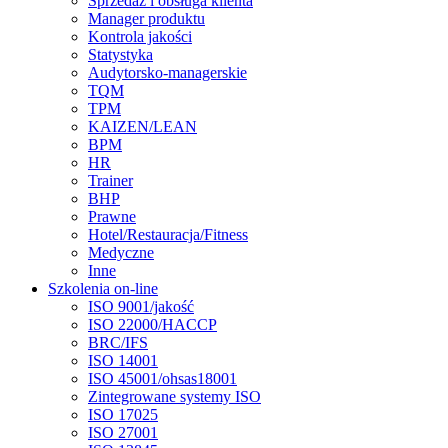
Sprzedaż i obsługa klienta
Manager produktu
Kontrola jakości
Statystyka
Audytorsko-managerskie
TQM
TPM
KAIZEN/LEAN
BPM
HR
Trainer
BHP
Prawne
Hotel/Restauracja/Fitness
Medyczne
Inne
Szkolenia on-line
ISO 9001/jakość
ISO 22000/HACCP
BRC/IFS
ISO 14001
ISO 45001/ohsas18001
Zintegrowane systemy ISO
ISO 17025
ISO 27001