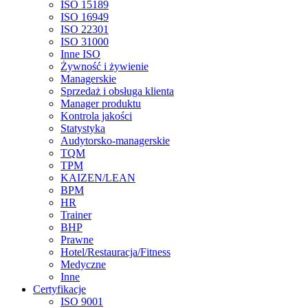
ISO 15189
ISO 16949
ISO 22301
ISO 31000
Inne ISO
Żywność i żywienie
Managerskie
Sprzedaż i obsługa klienta
Manager produktu
Kontrola jakości
Statystyka
Audytorsko-managerskie
TQM
TPM
KAIZEN/LEAN
BPM
HR
Trainer
BHP
Prawne
Hotel/Restauracja/Fitness
Medyczne
Inne
Certyfikacje
ISO 9001