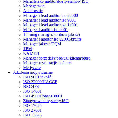
Managersko-auditorskie systemów ISO
Managerskie
Auditorskie
Manager i lead auditor iso 22000
Manager i lead auditor iso 9001
Manager i lead auditor iso 14001
Manager i auditor iso 9001
Training manager/kontrola jakości
Manager i auditor iso 22000/brc/ifs
Manager jakości/TQM
TPM
KAIZEN
Manager sprzedaży/obsługi klienta/biura
Manager restauracji/spa/hotel
Medyczne
Szkolenia indywidualne
ISO 9001/jakość
ISO 22000/HACCP
BRC/IFS
ISO 14001
ISO 45001/ohsas18001
Zintegrowane systemy ISO
ISO 17025
ISO 27001
ISO 13845