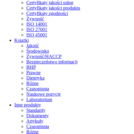
Certyfikaty jakości usług
Certyfikaty jakości produktu
Certyfikaty zgodności
Żywność
ISO 14001
ISO 27001
ISO 45001
Książki
Jakość
Środowisko
Żywność/HACCP
Bezpieczeństwo informacji
BHP
Prawne
Dietetyka
Różne
Czasopisma
Naukowe pozycje
Laboratorium
Inne produkty
Standardy
Dokumenty
Artykuły
Czasopisma
Różne