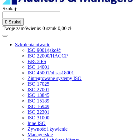
Szukaj:

Szukaj
Twoje zamówienie:
0
sztuk
0,00 zł
Szkolenia otwarte
ISO 9001/jakość
ISO 22000/HACCP
BRC/IFS
ISO 14001
ISO 45001/ohsas18001
Zintegrowane systemy ISO
ISO 17025
ISO 27001
ISO 13845
ISO 15189
ISO 16949
ISO 22301
ISO 31000
Inne ISO
Żywność i żywienie
Managerskie