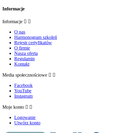
Informacje
Informacje


O nas
Harmonogram szkoleń
Rejestr certyfikatów
O firmie
Nasza oferta
Regulamin
Kontakt
Media społecznościowe


Facebook
YouTube
Instagram
Moje konto


Logowanie
Utwórz konto