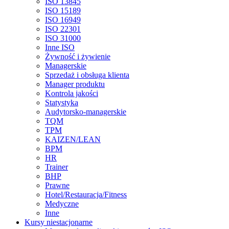
ISO 13845
ISO 15189
ISO 16949
ISO 22301
ISO 31000
Inne ISO
Żywność i żywienie
Managerskie
Sprzedaż i obsługa klienta
Manager produktu
Kontrola jakości
Statystyka
Audytorsko-managerskie
TQM
TPM
KAIZEN/LEAN
BPM
HR
Trainer
BHP
Prawne
Hotel/Restauracja/Fitness
Medyczne
Inne
Kursy niestacjonarne