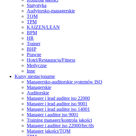
Statystyka
Audytorsko-managerskie
TQM
TPM
KAIZEN/LEAN
BPM
HR
Trainer
BHP
Prawne
Hotel/Restauracja/Fitness
Medyczne
Inne
Kursy niestacjonarne
Managersko-auditorskie systemów ISO
Managerskie
Auditorskie
Manager i lead auditor iso 22000
Manager i lead auditor iso 9001
Manager i lead auditor iso 14001
Manager i auditor iso 9001
Training manager/kontrola jakości
Manager i auditor iso 22000/brc/ifs
Manager jakości/TQM