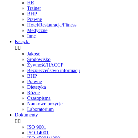
HR
Trainer
BHP
Prawne
Hotel/Restauracja/Fitness
Medyczne
Inne
Książki


Jakość
Środowisko
Żywność/HACCP
Bezpieczeństwo informacji
BHP
Prawne
Dietetyka
Różne
Czasopisma
Naukowe pozycje
Laboratorium
Dokumenty


ISO 9001
ISO 14001