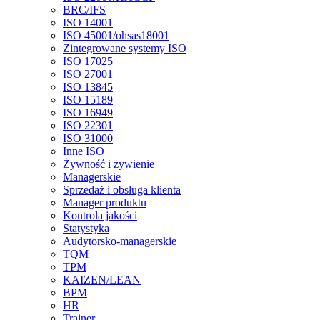
BRC/IFS
ISO 14001
ISO 45001/ohsas18001
Zintegrowane systemy ISO
ISO 17025
ISO 27001
ISO 13845
ISO 15189
ISO 16949
ISO 22301
ISO 31000
Inne ISO
Żywność i żywienie
Managerskie
Sprzedaż i obsługa klienta
Manager produktu
Kontrola jakości
Statystyka
Audytorsko-managerskie
TQM
TPM
KAIZEN/LEAN
BPM
HR
Trainer