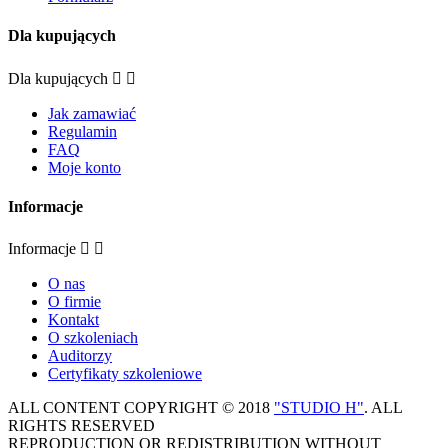
Dla kupujących
Dla kupujących


Jak zamawiać
Regulamin
FAQ
Moje konto
Informacje
Informacje


O nas
O firmie
Kontakt
O szkoleniach
Auditorzy
Certyfikaty szkoleniowe
ALL CONTENT COPYRIGHT © 2018
"STUDIO H"
. ALL
RIGHTS RESERVED
REPRODUCTION OR REDISTRIBUTION WITHOUT