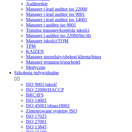
Auditorskie
Manager i lead auditor iso 22000
Manager i lead auditor iso 9001
Manager i lead auditor iso 14001
Manager i auditor iso 9001
Training manager/kontrola jakości
Manager i auditor iso 22000/brc/ifs
Manager jakości/TQM
TPM
KAIZEN
Manager sprzedaży/obsługi klienta/biura
Manager restauracji/spa/hotel
Medyczne
Szkolenia indywidualne


ISO 9001/jakość
ISO 22000/HACCP
BRC/IFS
ISO 14001
ISO 45001/ohsas18001
Zintegrowane systemy ISO
ISO 17025
ISO 27001
ISO 13845