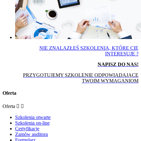
NIE ZNALAZŁEŚ SZKOLENIA, KTÓRE CIĘ
INTERESUJE ?
NAPISZ DO NAS!
PRZYGOTUJEMY SZKOLENIE ODPOWIADAJĄCE
TWOIM WYMAGANIOM
Oferta
Oferta


Szkolenia otwarte
Szkolenia on-line
Certyfikacje
Zamów auditora
Formularz