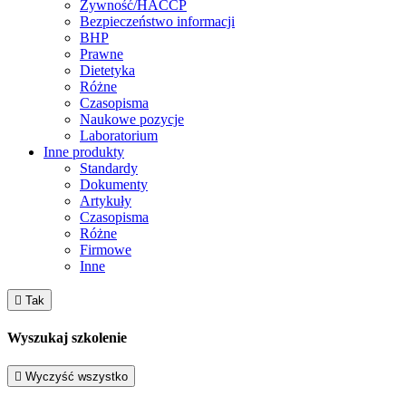
Żywność/HACCP
Bezpieczeństwo informacji
BHP
Prawne
Dietetyka
Różne
Czasopisma
Naukowe pozycje
Laboratorium
Inne produkty
Standardy
Dokumenty
Artykuły
Czasopisma
Różne
Firmowe
Inne

Tak
Wyszukaj szkolenie

Wyczyść wszystko