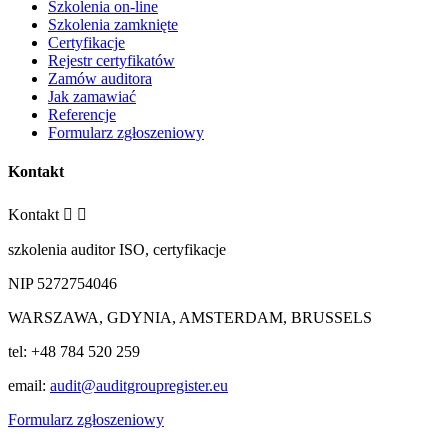
Szkolenia on-line
Szkolenia zamknięte
Certyfikacje
Rejestr certyfikatów
Zamów auditora
Jak zamawiać
Referencje
Formularz zgłoszeniowy
Kontakt
Kontakt


szkolenia auditor ISO, certyfikacje
NIP 5272754046
WARSZAWA, GDYNIA, AMSTERDAM, BRUSSELS
tel: +48 784 520 259
email:
audit@auditgroupregister.eu
Formularz zgłoszeniowy