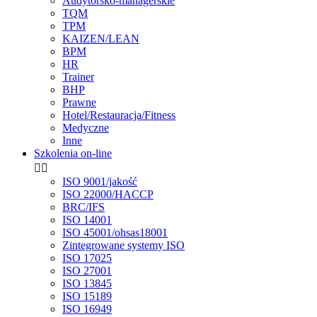
Audytorsko-managerskie
TQM
TPM
KAIZEN/LEAN
BPM
HR
Trainer
BHP
Prawne
Hotel/Restauracja/Fitness
Medyczne
Inne
Szkolenia on-line


ISO 9001/jakość
ISO 22000/HACCP
BRC/IFS
ISO 14001
ISO 45001/ohsas18001
Zintegrowane systemy ISO
ISO 17025
ISO 27001
ISO 13845
ISO 15189
ISO 16949