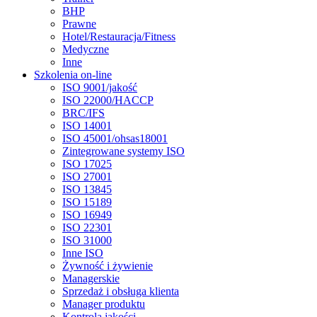
BHP
Prawne
Hotel/Restauracja/Fitness
Medyczne
Inne
Szkolenia on-line
ISO 9001/jakość
ISO 22000/HACCP
BRC/IFS
ISO 14001
ISO 45001/ohsas18001
Zintegrowane systemy ISO
ISO 17025
ISO 27001
ISO 13845
ISO 15189
ISO 16949
ISO 22301
ISO 31000
Inne ISO
Żywność i żywienie
Managerskie
Sprzedaż i obsługa klienta
Manager produktu
Kontrola jakości