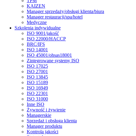
TPM
KAIZEN
Manager sprzedaży/obsługi klienta/biura
Manager restauracji/spa/hotel
Medyczne
Szkolenia indywidualne
ISO 9001/jakość
ISO 22000/HACCP
BRC/IFS
ISO 14001
ISO 45001/ohsas18001
Zintegrowane systemy ISO
ISO 17025
ISO 27001
ISO 13845
ISO 15189
ISO 16949
ISO 22301
ISO 31000
Inne ISO
Żywność i żywienie
Managerskie
Sprzedaż i obsługa klienta
Manager produktu
Kontrola jakości