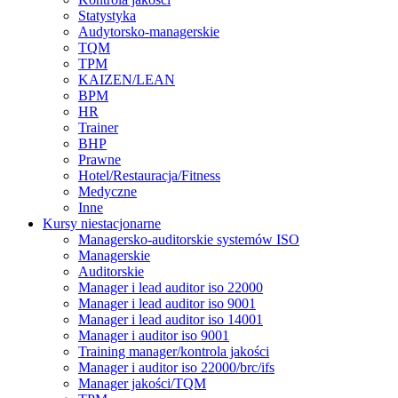
Statystyka
Audytorsko-managerskie
TQM
TPM
KAIZEN/LEAN
BPM
HR
Trainer
BHP
Prawne
Hotel/Restauracja/Fitness
Medyczne
Inne
Kursy niestacjonarne
Managersko-auditorskie systemów ISO
Managerskie
Auditorskie
Manager i lead auditor iso 22000
Manager i lead auditor iso 9001
Manager i lead auditor iso 14001
Manager i auditor iso 9001
Training manager/kontrola jakości
Manager i auditor iso 22000/brc/ifs
Manager jakości/TQM