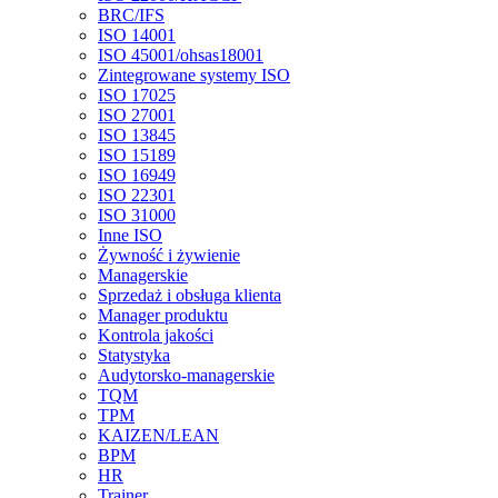
BRC/IFS
ISO 14001
ISO 45001/ohsas18001
Zintegrowane systemy ISO
ISO 17025
ISO 27001
ISO 13845
ISO 15189
ISO 16949
ISO 22301
ISO 31000
Inne ISO
Żywność i żywienie
Managerskie
Sprzedaż i obsługa klienta
Manager produktu
Kontrola jakości
Statystyka
Audytorsko-managerskie
TQM
TPM
KAIZEN/LEAN
BPM
HR
Trainer