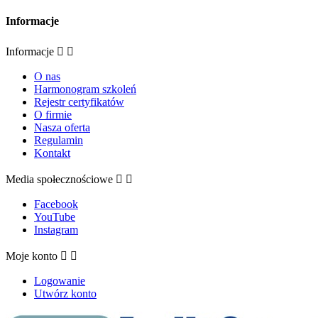
Informacje
Informacje


O nas
Harmonogram szkoleń
Rejestr certyfikatów
O firmie
Nasza oferta
Regulamin
Kontakt
Media społecznościowe


Facebook
YouTube
Instagram
Moje konto


Logowanie
Utwórz konto