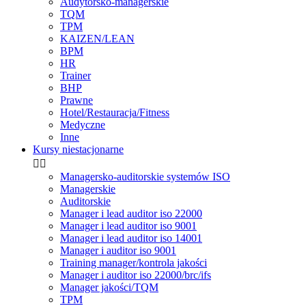
Audytorsko-managerskie
TQM
TPM
KAIZEN/LEAN
BPM
HR
Trainer
BHP
Prawne
Hotel/Restauracja/Fitness
Medyczne
Inne
Kursy niestacjonarne


Managersko-auditorskie systemów ISO
Managerskie
Auditorskie
Manager i lead auditor iso 22000
Manager i lead auditor iso 9001
Manager i lead auditor iso 14001
Manager i auditor iso 9001
Training manager/kontrola jakości
Manager i auditor iso 22000/brc/ifs
Manager jakości/TQM
TPM