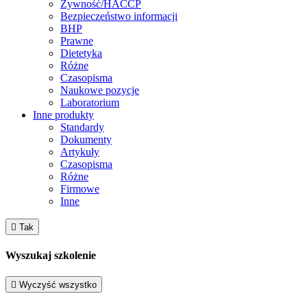
Żywność/HACCP
Bezpieczeństwo informacji
BHP
Prawne
Dietetyka
Różne
Czasopisma
Naukowe pozycje
Laboratorium
Inne produkty
Standardy
Dokumenty
Artykuły
Czasopisma
Różne
Firmowe
Inne

Tak
Wyszukaj szkolenie

Wyczyść wszystko