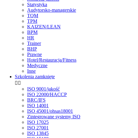
Statystyka
Audytorsko-managerskie
TQM
TPM
KAIZEN/LEAN
BPM
HR
Trainer
BHP
Prawne
Hotel/Restauracja/Fitness
Medyczne
Inne
Szkolenia zamknięte


ISO 9001/jakość
ISO 22000/HACCP
BRC/IFS
ISO 14001
ISO 45001/ohsas18001
Zintegrowane systemy ISO
ISO 17025
ISO 27001
ISO 13845