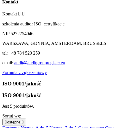
Kontakt
Kontakt


szkolenia auditor ISO, certyfikacje
NIP 5272754046
WARSZAWA, GDYNIA, AMSTERDAM, BRUSSELS
tel: +48 784 520 259
email:
audit@auditgroupregister.eu
Formularz zgłoszeniowy
ISO 9001/jakość
ISO 9001/jakość
Jest 5 produktów.
Sortuj wg:
Dostępne

Dostępne
Nazwa, A do Z
Nazwa, Z do A
Cena, rosnąco
Cena,