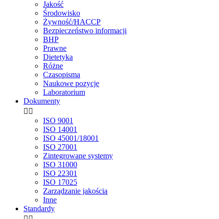
Jakość
Środowisko
Żywność/HACCP
Bezpieczeństwo informacji
BHP
Prawne
Dietetyka
Różne
Czasopisma
Naukowe pozycje
Laboratorium
Dokumenty


ISO 9001
ISO 14001
ISO 45001/18001
ISO 27001
Zintegrowane systemy
ISO 31000
ISO 22301
ISO 17025
Zarządzanie jakością
Inne
Standardy

