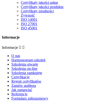
Certyfikaty jakości usług
Certyfikaty jakości produktu
Certyfikaty zgodności
Żywność
ISO 14001
ISO 27001
ISO 45001
Informacje
Informacje


O nas
Harmonogram szkoleń
Szkolenia otwarte
Szkolenia on-line
Szkolenia zamknięte
Certyfikacje
Rejestr certyfikatów
Zamów auditora
Jak zamawiać
Referencje
Formularz zgłoszeniowy