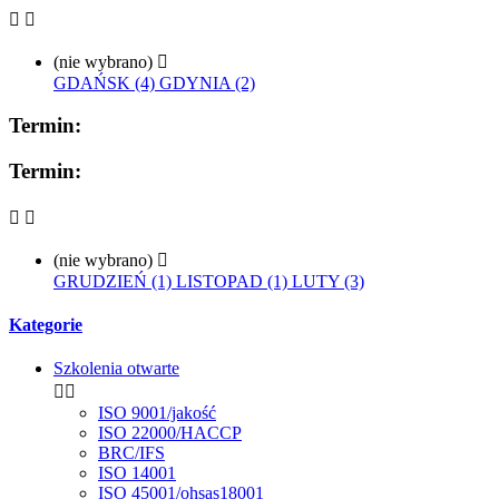


(nie wybrano)

GDAŃSK (4)
GDYNIA (2)
Termin:
Termin:


(nie wybrano)

GRUDZIEŃ (1)
LISTOPAD (1)
LUTY (3)
Kategorie
Szkolenia otwarte


ISO 9001/jakość
ISO 22000/HACCP
BRC/IFS
ISO 14001
ISO 45001/ohsas18001