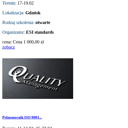
Termin:
17-19.02
Lokalizacja:
Gdańsk
Rodzaj szkolenia:
otwarte
Organizator:
ESI standards
cena:
Cena
1 000,00 zł
zobacz
Pełnomocnik ISO 9001...