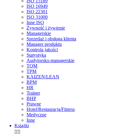
ISO 15189
ISO 16949
ISO 22301
ISO 31000
Inne ISO
Żywność i żywienie
Managerskie
Sprzedaż i obsługa klienta
Manager produktu
Kontrola jakości
Statystyka
Audytorsko-managerskie
TQM
TPM
KAIZEN/LEAN
BPM
HR
Trainer
BHP
Prawne
Hotel/Restauracja/Fitness
Medyczne
Inne
Książki

