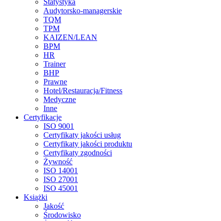
Statystyka
Audytorsko-managerskie
TQM
TPM
KAIZEN/LEAN
BPM
HR
Trainer
BHP
Prawne
Hotel/Restauracja/Fitness
Medyczne
Inne
Certyfikacje
ISO 9001
Certyfikaty jakości usług
Certyfikaty jakości produktu
Certyfikaty zgodności
Żywność
ISO 14001
ISO 27001
ISO 45001
Książki
Jakość
Środowisko