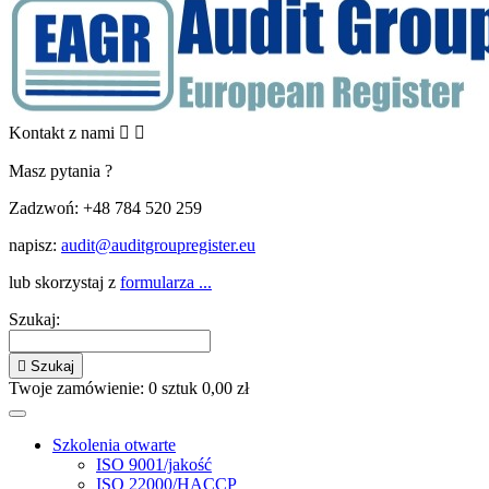
Kontakt z nami


Masz pytania ?
Zadzwoń:
+48 784 520 259
napisz:
audit@auditgroupregister.eu
lub skorzystaj z
formularza ...
Szukaj:

Szukaj
Twoje zamówienie:
0
sztuk
0,00 zł
Szkolenia otwarte
ISO 9001/jakość
ISO 22000/HACCP