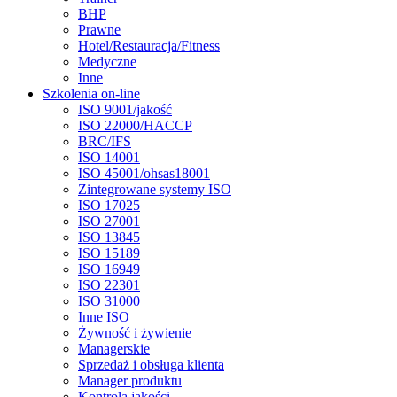
BHP
Prawne
Hotel/Restauracja/Fitness
Medyczne
Inne
Szkolenia on-line
ISO 9001/jakość
ISO 22000/HACCP
BRC/IFS
ISO 14001
ISO 45001/ohsas18001
Zintegrowane systemy ISO
ISO 17025
ISO 27001
ISO 13845
ISO 15189
ISO 16949
ISO 22301
ISO 31000
Inne ISO
Żywność i żywienie
Managerskie
Sprzedaż i obsługa klienta
Manager produktu
Kontrola jakości