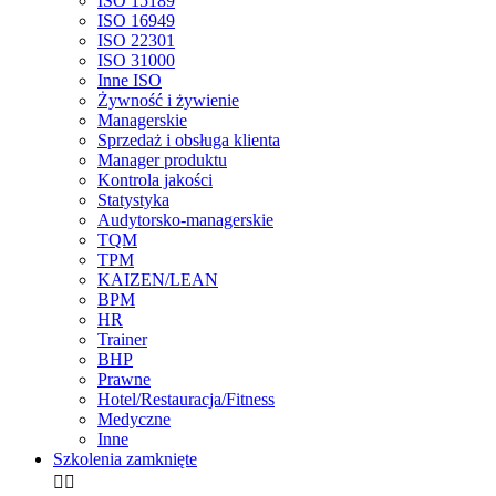
ISO 15189
ISO 16949
ISO 22301
ISO 31000
Inne ISO
Żywność i żywienie
Managerskie
Sprzedaż i obsługa klienta
Manager produktu
Kontrola jakości
Statystyka
Audytorsko-managerskie
TQM
TPM
KAIZEN/LEAN
BPM
HR
Trainer
BHP
Prawne
Hotel/Restauracja/Fitness
Medyczne
Inne
Szkolenia zamknięte

