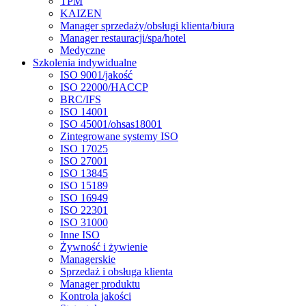
TPM
KAIZEN
Manager sprzedaży/obsługi klienta/biura
Manager restauracji/spa/hotel
Medyczne
Szkolenia indywidualne
ISO 9001/jakość
ISO 22000/HACCP
BRC/IFS
ISO 14001
ISO 45001/ohsas18001
Zintegrowane systemy ISO
ISO 17025
ISO 27001
ISO 13845
ISO 15189
ISO 16949
ISO 22301
ISO 31000
Inne ISO
Żywność i żywienie
Managerskie
Sprzedaż i obsługa klienta
Manager produktu
Kontrola jakości