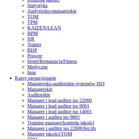
Statystyka
Audytorsko-managerskie
TQM
TPM
KAIZEN/LEAN
BPM
HR
Trainer
BHP
Prawne
Hotel/Restauracja/Fitness
Medyczne
Inne
Kursy niestacjonarne
Managersko-auditorskie systemów ISO
Managerskie
Auditorskie
Manager i lead auditor iso 22000
Manager i lead auditor iso 9001
Manager i lead auditor iso 14001
Manager i auditor iso 9001
Training manager/kontrola jakości
Manager i auditor iso 22000/brc/ifs
Manager jakości/TQM