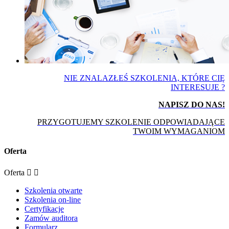
NIE ZNALAZŁEŚ SZKOLENIA, KTÓRE CIĘ
INTERESUJE ?
NAPISZ DO NAS!
PRZYGOTUJEMY SZKOLENIE ODPOWIADAJĄCE
TWOIM WYMAGANIOM
Oferta
Oferta


Szkolenia otwarte
Szkolenia on-line
Certyfikacje
Zamów auditora
Formularz