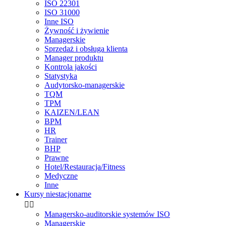
ISO 22301
ISO 31000
Inne ISO
Żywność i żywienie
Managerskie
Sprzedaż i obsługa klienta
Manager produktu
Kontrola jakości
Statystyka
Audytorsko-managerskie
TQM
TPM
KAIZEN/LEAN
BPM
HR
Trainer
BHP
Prawne
Hotel/Restauracja/Fitness
Medyczne
Inne
Kursy niestacjonarne


Managersko-auditorskie systemów ISO
Managerskie