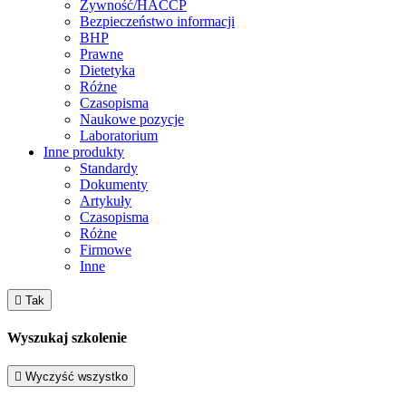
Żywność/HACCP
Bezpieczeństwo informacji
BHP
Prawne
Dietetyka
Różne
Czasopisma
Naukowe pozycje
Laboratorium
Inne produkty
Standardy
Dokumenty
Artykuły
Czasopisma
Różne
Firmowe
Inne

Tak
Wyszukaj szkolenie

Wyczyść wszystko