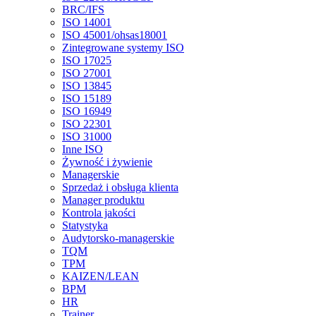
BRC/IFS
ISO 14001
ISO 45001/ohsas18001
Zintegrowane systemy ISO
ISO 17025
ISO 27001
ISO 13845
ISO 15189
ISO 16949
ISO 22301
ISO 31000
Inne ISO
Żywność i żywienie
Managerskie
Sprzedaż i obsługa klienta
Manager produktu
Kontrola jakości
Statystyka
Audytorsko-managerskie
TQM
TPM
KAIZEN/LEAN
BPM
HR
Trainer