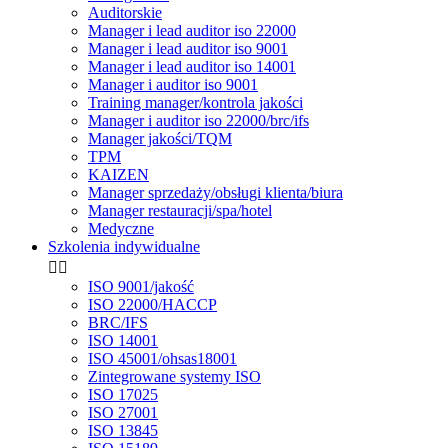
Auditorskie
Manager i lead auditor iso 22000
Manager i lead auditor iso 9001
Manager i lead auditor iso 14001
Manager i auditor iso 9001
Training manager/kontrola jakości
Manager i auditor iso 22000/brc/ifs
Manager jakości/TQM
TPM
KAIZEN
Manager sprzedaży/obsługi klienta/biura
Manager restauracji/spa/hotel
Medyczne
Szkolenia indywidualne


ISO 9001/jakość
ISO 22000/HACCP
BRC/IFS
ISO 14001
ISO 45001/ohsas18001
Zintegrowane systemy ISO
ISO 17025
ISO 27001
ISO 13845