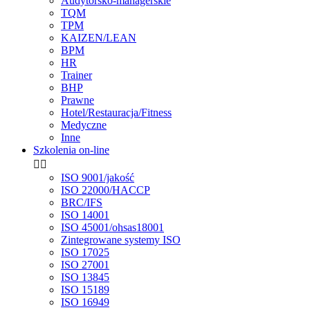
Audytorsko-managerskie
TQM
TPM
KAIZEN/LEAN
BPM
HR
Trainer
BHP
Prawne
Hotel/Restauracja/Fitness
Medyczne
Inne
Szkolenia on-line


ISO 9001/jakość
ISO 22000/HACCP
BRC/IFS
ISO 14001
ISO 45001/ohsas18001
Zintegrowane systemy ISO
ISO 17025
ISO 27001
ISO 13845
ISO 15189
ISO 16949