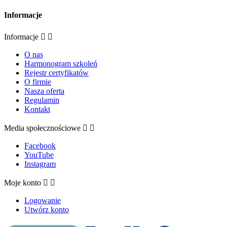
Informacje
Informacje


O nas
Harmonogram szkoleń
Rejestr certyfikatów
O firmie
Nasza oferta
Regulamin
Kontakt
Media społecznościowe


Facebook
YouTube
Instagram
Moje konto


Logowanie
Utwórz konto