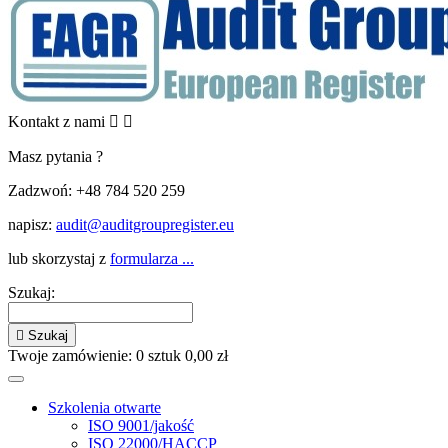
Kontakt z nami


Masz pytania ?
Zadzwoń:
+48 784 520 259
napisz:
audit@auditgroupregister.eu
lub skorzystaj z
formularza ...
Szukaj:

Szukaj
Twoje zamówienie:
0
sztuk
0,00 zł
Szkolenia otwarte
ISO 9001/jakość
ISO 22000/HACCP