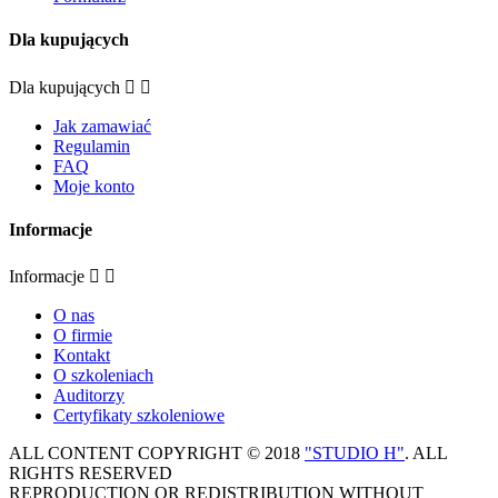
Dla kupujących
Dla kupujących


Jak zamawiać
Regulamin
FAQ
Moje konto
Informacje
Informacje


O nas
O firmie
Kontakt
O szkoleniach
Auditorzy
Certyfikaty szkoleniowe
ALL CONTENT COPYRIGHT © 2018
"STUDIO H"
. ALL
RIGHTS RESERVED
REPRODUCTION OR REDISTRIBUTION WITHOUT