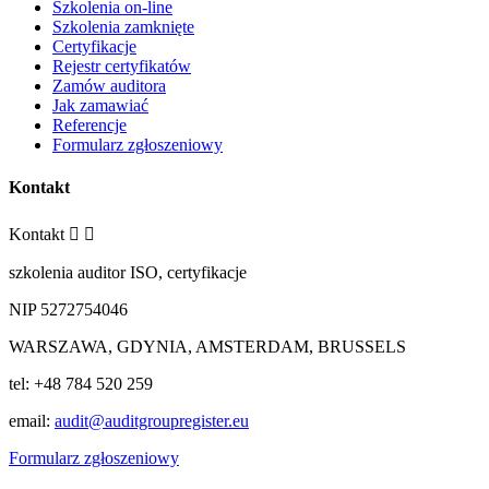
Szkolenia on-line
Szkolenia zamknięte
Certyfikacje
Rejestr certyfikatów
Zamów auditora
Jak zamawiać
Referencje
Formularz zgłoszeniowy
Kontakt
Kontakt


szkolenia auditor ISO, certyfikacje
NIP 5272754046
WARSZAWA, GDYNIA, AMSTERDAM, BRUSSELS
tel: +48 784 520 259
email:
audit@auditgroupregister.eu
Formularz zgłoszeniowy