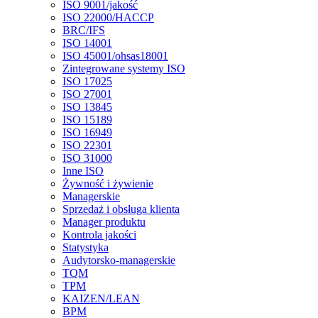
ISO 9001/jakość
ISO 22000/HACCP
BRC/IFS
ISO 14001
ISO 45001/ohsas18001
Zintegrowane systemy ISO
ISO 17025
ISO 27001
ISO 13845
ISO 15189
ISO 16949
ISO 22301
ISO 31000
Inne ISO
Żywność i żywienie
Managerskie
Sprzedaż i obsługa klienta
Manager produktu
Kontrola jakości
Statystyka
Audytorsko-managerskie
TQM
TPM
KAIZEN/LEAN
BPM