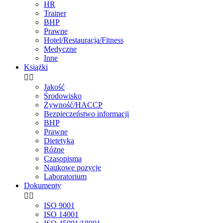
HR
Trainer
BHP
Prawne
Hotel/Restauracja/Fitness
Medyczne
Inne
Książki


Jakość
Środowisko
Żywność/HACCP
Bezpieczeństwo informacji
BHP
Prawne
Dietetyka
Różne
Czasopisma
Naukowe pozycje
Laboratorium
Dokumenty


ISO 9001
ISO 14001