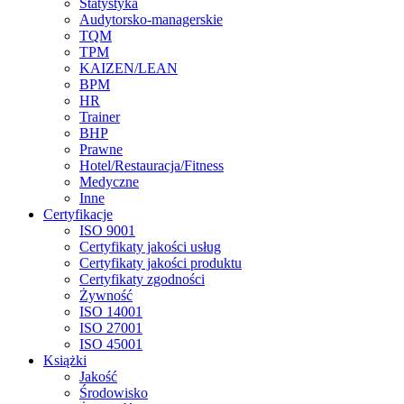
Statystyka
Audytorsko-managerskie
TQM
TPM
KAIZEN/LEAN
BPM
HR
Trainer
BHP
Prawne
Hotel/Restauracja/Fitness
Medyczne
Inne
Certyfikacje
ISO 9001
Certyfikaty jakości usług
Certyfikaty jakości produktu
Certyfikaty zgodności
Żywność
ISO 14001
ISO 27001
ISO 45001
Książki
Jakość
Środowisko