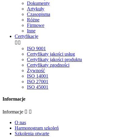
Dokumenty
Artykuły
Czasopisma
Różne
Firmowe
Inne
Certyfikacje


ISO 9001
Certyfikaty jakości usług
Certyfikaty jakości produktu
Certyfikaty zgodności
Żywność
ISO 14001
ISO 27001
ISO 45001
Informacje
Informacje


O nas
Harmonogram szkoleń
Szkolenia otwarte