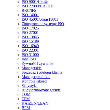
ISO 9001/jakość
ISO 22000/HACCP
BRC/IFS
ISO 14001
ISO 45001/ohsas18001
Zintegrowane systemy ISO
ISO 17025
ISO 27001
ISO 13845
ISO 15189
ISO 16949
ISO 22301
ISO 31000
Inne ISO
Żywność i żywienie
Managerskie
Sprzedaż i obsługa klienta
Manager produktu
Kontrola jakości
Statystyka
Audytorsko-managerskie
TQM
TPM
KAIZEN/LEAN
BPM