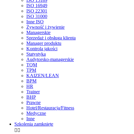
ISO 15189
ISO 16949
ISO 22301
ISO 31000
Inne ISO
Żywność i żywienie
Managerskie
Sprzedaż i obsługa klienta
Manager produktu
Kontrola jakości
Statystyka
Audytorsko-managerskie
TQM
TPM
KAIZEN/LEAN
BPM
HR
Trainer
BHP
Prawne
Hotel/Restauracja/Fitness
Medyczne
Inne
Szkolenia zamknięte

