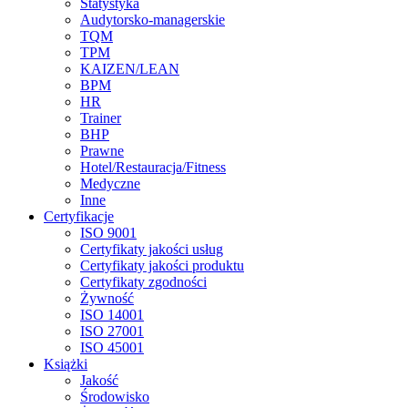
Statystyka
Audytorsko-managerskie
TQM
TPM
KAIZEN/LEAN
BPM
HR
Trainer
BHP
Prawne
Hotel/Restauracja/Fitness
Medyczne
Inne
Certyfikacje
ISO 9001
Certyfikaty jakości usług
Certyfikaty jakości produktu
Certyfikaty zgodności
Żywność
ISO 14001
ISO 27001
ISO 45001
Książki
Jakość
Środowisko