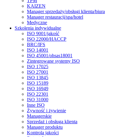
TPM
KAIZEN
Manager sprzedaży/obsługi klienta/biura
Manager restauracji/spa/hotel
Medyczne
Szkolenia indywidualne
ISO 9001/jakość
ISO 22000/HACCP
BRC/IFS
ISO 14001
ISO 45001/ohsas18001
Zintegrowane systemy ISO
ISO 17025
ISO 27001
ISO 13845
ISO 15189
ISO 16949
ISO 22301
ISO 31000
Inne ISO
Żywność i żywienie
Managerskie
Sprzedaż i obsługa klienta
Manager produktu
Kontrola jakości