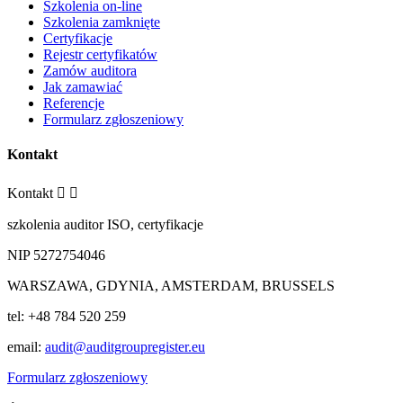
Szkolenia on-line
Szkolenia zamknięte
Certyfikacje
Rejestr certyfikatów
Zamów auditora
Jak zamawiać
Referencje
Formularz zgłoszeniowy
Kontakt
Kontakt


szkolenia auditor ISO, certyfikacje
NIP 5272754046
WARSZAWA, GDYNIA, AMSTERDAM, BRUSSELS
tel: +48 784 520 259
email:
audit@auditgroupregister.eu
Formularz zgłoszeniowy