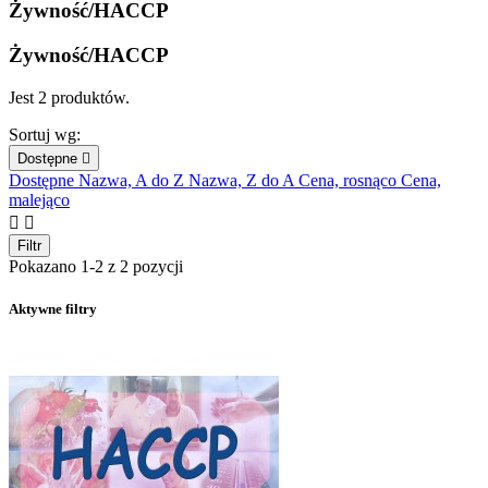
Żywność/HACCP
Żywność/HACCP
Jest 2 produktów.
Sortuj wg:
Dostępne

Dostępne
Nazwa, A do Z
Nazwa, Z do A
Cena, rosnąco
Cena,
malejąco


Filtr
Pokazano 1-2 z 2 pozycji
Aktywne filtry