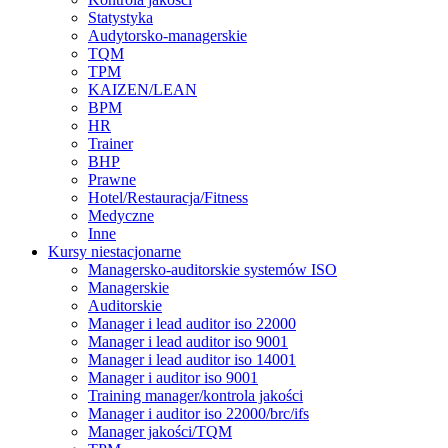
Statystyka
Audytorsko-managerskie
TQM
TPM
KAIZEN/LEAN
BPM
HR
Trainer
BHP
Prawne
Hotel/Restauracja/Fitness
Medyczne
Inne
Kursy niestacjonarne
Managersko-auditorskie systemów ISO
Managerskie
Auditorskie
Manager i lead auditor iso 22000
Manager i lead auditor iso 9001
Manager i lead auditor iso 14001
Manager i auditor iso 9001
Training manager/kontrola jakości
Manager i auditor iso 22000/brc/ifs
Manager jakości/TQM