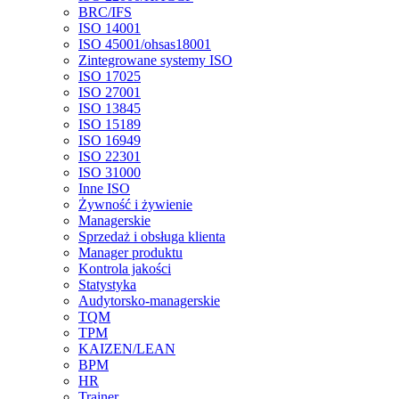
BRC/IFS
ISO 14001
ISO 45001/ohsas18001
Zintegrowane systemy ISO
ISO 17025
ISO 27001
ISO 13845
ISO 15189
ISO 16949
ISO 22301
ISO 31000
Inne ISO
Żywność i żywienie
Managerskie
Sprzedaż i obsługa klienta
Manager produktu
Kontrola jakości
Statystyka
Audytorsko-managerskie
TQM
TPM
KAIZEN/LEAN
BPM
HR
Trainer