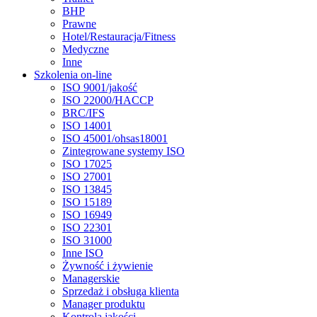
BHP
Prawne
Hotel/Restauracja/Fitness
Medyczne
Inne
Szkolenia on-line
ISO 9001/jakość
ISO 22000/HACCP
BRC/IFS
ISO 14001
ISO 45001/ohsas18001
Zintegrowane systemy ISO
ISO 17025
ISO 27001
ISO 13845
ISO 15189
ISO 16949
ISO 22301
ISO 31000
Inne ISO
Żywność i żywienie
Managerskie
Sprzedaż i obsługa klienta
Manager produktu
Kontrola jakości