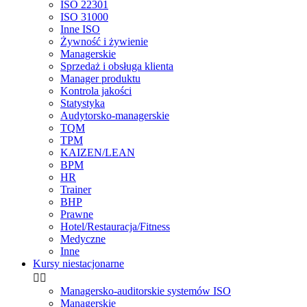
ISO 22301
ISO 31000
Inne ISO
Żywność i żywienie
Managerskie
Sprzedaż i obsługa klienta
Manager produktu
Kontrola jakości
Statystyka
Audytorsko-managerskie
TQM
TPM
KAIZEN/LEAN
BPM
HR
Trainer
BHP
Prawne
Hotel/Restauracja/Fitness
Medyczne
Inne
Kursy niestacjonarne


Managersko-auditorskie systemów ISO
Managerskie