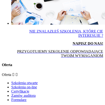
NIE ZNALAZŁEŚ SZKOLENIA, KTÓRE CIĘ
INTERESUJE ?
NAPISZ DO NAS!
PRZYGOTUJEMY SZKOLENIE ODPOWIADAJĄCE
TWOIM WYMAGANIOM
Oferta
Oferta


Szkolenia otwarte
Szkolenia on-line
Certyfikacje
Zamów auditora
Formularz