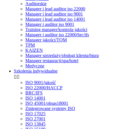
Auditorskie
Manager i lead auditor iso 22000
Manager i lead auditor iso 9001
Manager i lead auditor iso 14001
Manager i auditor iso 9001
Training manager/kontrola jakości
Manager i auditor iso 22000/brc/ifs
Manager jakości/TQM
TPM
KAIZEN
Manager sprzedaży/obsługi klienta/biura
Manager restauracji/spa/hotel
Medyczne
Szkolenia indywidualne


ISO 9001/jakość
ISO 22000/HACCP
BRC/IFS
ISO 14001
ISO 45001/ohsas18001
Zintegrowane systemy ISO
ISO 17025
ISO 27001
ISO 13845