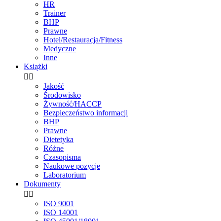
HR
Trainer
BHP
Prawne
Hotel/Restauracja/Fitness
Medyczne
Inne
Książki


Jakość
Środowisko
Żywność/HACCP
Bezpieczeństwo informacji
BHP
Prawne
Dietetyka
Różne
Czasopisma
Naukowe pozycje
Laboratorium
Dokumenty


ISO 9001
ISO 14001