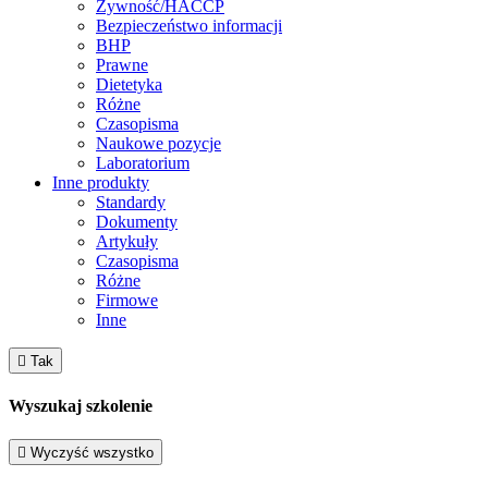
Żywność/HACCP
Bezpieczeństwo informacji
BHP
Prawne
Dietetyka
Różne
Czasopisma
Naukowe pozycje
Laboratorium
Inne produkty
Standardy
Dokumenty
Artykuły
Czasopisma
Różne
Firmowe
Inne

Tak
Wyszukaj szkolenie

Wyczyść wszystko