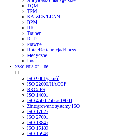
Audytorsko-managerskie
TQM
TPM
KAIZEN/LEAN
BPM
HR
Trainer
BHP
Prawne
Hotel/Restauracja/Fitness
Medyczne
Inne
Szkolenia on-line


ISO 9001/jakość
ISO 22000/HACCP
BRC/IFS
ISO 14001
ISO 45001/ohsas18001
Zintegrowane systemy ISO
ISO 17025
ISO 27001
ISO 13845
ISO 15189
ISO 16949