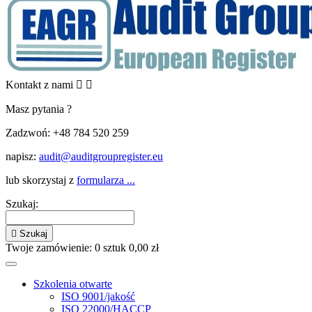
Kontakt z nami


Masz pytania ?
Zadzwoń:
+48 784 520 259
napisz:
audit@auditgroupregister.eu
lub skorzystaj z
formularza ...
Szukaj:

Szukaj
Twoje zamówienie:
0
sztuk
0,00 zł
Szkolenia otwarte
ISO 9001/jakość
ISO 22000/HACCP