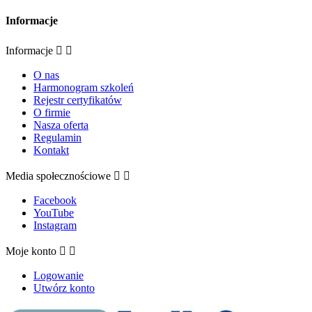
Informacje
Informacje


O nas
Harmonogram szkoleń
Rejestr certyfikatów
O firmie
Nasza oferta
Regulamin
Kontakt
Media społecznościowe


Facebook
YouTube
Instagram
Moje konto


Logowanie
Utwórz konto