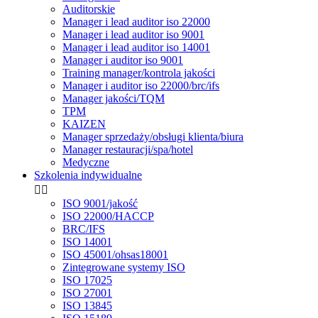
Auditorskie
Manager i lead auditor iso 22000
Manager i lead auditor iso 9001
Manager i lead auditor iso 14001
Manager i auditor iso 9001
Training manager/kontrola jakości
Manager i auditor iso 22000/brc/ifs
Manager jakości/TQM
TPM
KAIZEN
Manager sprzedaży/obsługi klienta/biura
Manager restauracji/spa/hotel
Medyczne
Szkolenia indywidualne


ISO 9001/jakość
ISO 22000/HACCP
BRC/IFS
ISO 14001
ISO 45001/ohsas18001
Zintegrowane systemy ISO
ISO 17025
ISO 27001
ISO 13845