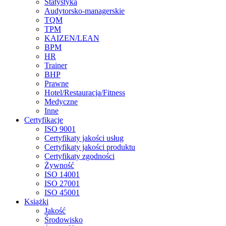
Statystyka
Audytorsko-managerskie
TQM
TPM
KAIZEN/LEAN
BPM
HR
Trainer
BHP
Prawne
Hotel/Restauracja/Fitness
Medyczne
Inne
Certyfikacje
ISO 9001
Certyfikaty jakości usług
Certyfikaty jakości produktu
Certyfikaty zgodności
Żywność
ISO 14001
ISO 27001
ISO 45001
Książki
Jakość
Środowisko