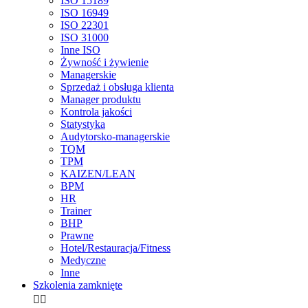
ISO 15189
ISO 16949
ISO 22301
ISO 31000
Inne ISO
Żywność i żywienie
Managerskie
Sprzedaż i obsługa klienta
Manager produktu
Kontrola jakości
Statystyka
Audytorsko-managerskie
TQM
TPM
KAIZEN/LEAN
BPM
HR
Trainer
BHP
Prawne
Hotel/Restauracja/Fitness
Medyczne
Inne
Szkolenia zamknięte

