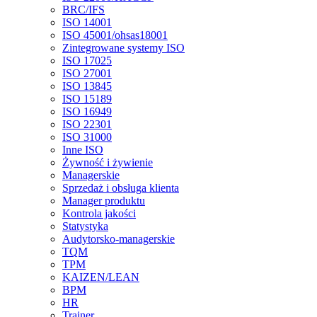
BRC/IFS
ISO 14001
ISO 45001/ohsas18001
Zintegrowane systemy ISO
ISO 17025
ISO 27001
ISO 13845
ISO 15189
ISO 16949
ISO 22301
ISO 31000
Inne ISO
Żywność i żywienie
Managerskie
Sprzedaż i obsługa klienta
Manager produktu
Kontrola jakości
Statystyka
Audytorsko-managerskie
TQM
TPM
KAIZEN/LEAN
BPM
HR
Trainer