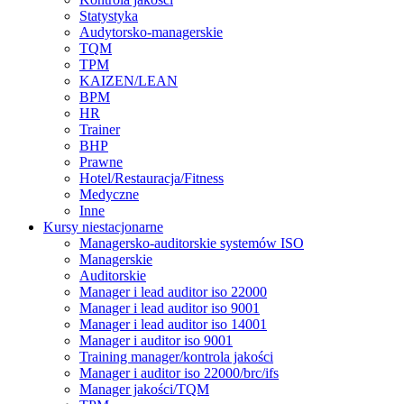
Statystyka
Audytorsko-managerskie
TQM
TPM
KAIZEN/LEAN
BPM
HR
Trainer
BHP
Prawne
Hotel/Restauracja/Fitness
Medyczne
Inne
Kursy niestacjonarne
Managersko-auditorskie systemów ISO
Managerskie
Auditorskie
Manager i lead auditor iso 22000
Manager i lead auditor iso 9001
Manager i lead auditor iso 14001
Manager i auditor iso 9001
Training manager/kontrola jakości
Manager i auditor iso 22000/brc/ifs
Manager jakości/TQM