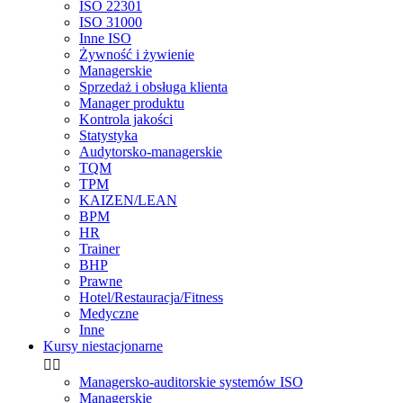
ISO 22301
ISO 31000
Inne ISO
Żywność i żywienie
Managerskie
Sprzedaż i obsługa klienta
Manager produktu
Kontrola jakości
Statystyka
Audytorsko-managerskie
TQM
TPM
KAIZEN/LEAN
BPM
HR
Trainer
BHP
Prawne
Hotel/Restauracja/Fitness
Medyczne
Inne
Kursy niestacjonarne


Managersko-auditorskie systemów ISO
Managerskie