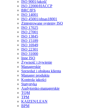
ISO 9001/jakość
ISO 22000/HACCP
BRC/IFS
ISO 14001
ISO 45001/ohsas18001
Zintegrowane systemy ISO
ISO 17025
ISO 27001
ISO 13845
ISO 15189
ISO 16949
ISO 22301
ISO 31000
Inne ISO
Żywność i żywienie
Managerskie
Sprzedaż i obsługa klienta
Manager produktu
Kontrola jakości
Statystyka
Audytorsko-managerskie
TQM
TPM
KAIZEN/LEAN
BPM