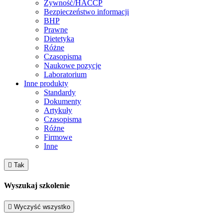
Żywność/HACCP
Bezpieczeństwo informacji
BHP
Prawne
Dietetyka
Różne
Czasopisma
Naukowe pozycje
Laboratorium
Inne produkty
Standardy
Dokumenty
Artykuły
Czasopisma
Różne
Firmowe
Inne

Tak
Wyszukaj szkolenie

Wyczyść wszystko