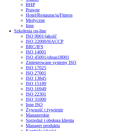
BHP
Prawne
Hotel/Restauracja/Fitness
Medyczne
Inne
Szkolenia on-line
ISO 9001/jakość
ISO 22000/HACCP
BRC/IFS
ISO 14001
ISO 45001/ohsas18001
Zintegrowane systemy ISO
ISO 17025
ISO 27001
ISO 13845
ISO 15189
ISO 16949
ISO 22301
ISO 31000
Inne ISO
Żywność i żywienie
Managerskie
Sprzedaż i obsługa klienta
Manager produktu
Kontrola jakości