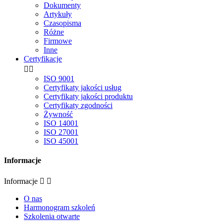
Dokumenty
Artykuły
Czasopisma
Różne
Firmowe
Inne
Certyfikacje


ISO 9001
Certyfikaty jakości usług
Certyfikaty jakości produktu
Certyfikaty zgodności
Żywność
ISO 14001
ISO 27001
ISO 45001
Informacje
Informacje


O nas
Harmonogram szkoleń
Szkolenia otwarte