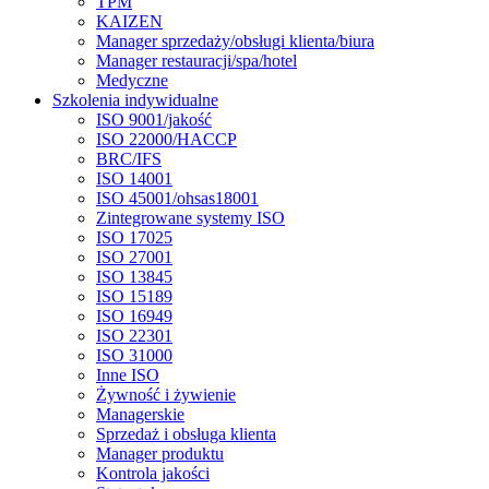
TPM
KAIZEN
Manager sprzedaży/obsługi klienta/biura
Manager restauracji/spa/hotel
Medyczne
Szkolenia indywidualne
ISO 9001/jakość
ISO 22000/HACCP
BRC/IFS
ISO 14001
ISO 45001/ohsas18001
Zintegrowane systemy ISO
ISO 17025
ISO 27001
ISO 13845
ISO 15189
ISO 16949
ISO 22301
ISO 31000
Inne ISO
Żywność i żywienie
Managerskie
Sprzedaż i obsługa klienta
Manager produktu
Kontrola jakości