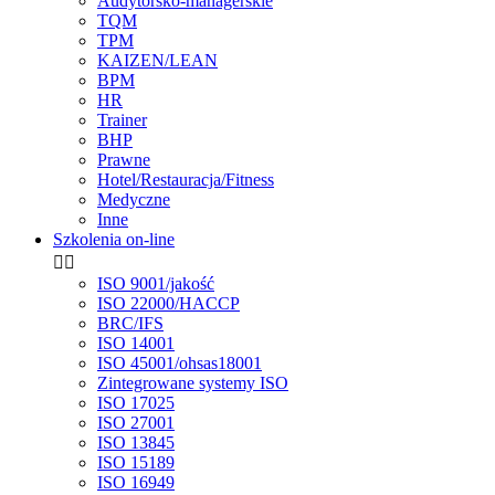
Audytorsko-managerskie
TQM
TPM
KAIZEN/LEAN
BPM
HR
Trainer
BHP
Prawne
Hotel/Restauracja/Fitness
Medyczne
Inne
Szkolenia on-line


ISO 9001/jakość
ISO 22000/HACCP
BRC/IFS
ISO 14001
ISO 45001/ohsas18001
Zintegrowane systemy ISO
ISO 17025
ISO 27001
ISO 13845
ISO 15189
ISO 16949