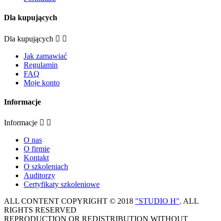
Dla kupujących
Dla kupujących


Jak zamawiać
Regulamin
FAQ
Moje konto
Informacje
Informacje


O nas
O firmie
Kontakt
O szkoleniach
Auditorzy
Certyfikaty szkoleniowe
ALL CONTENT COPYRIGHT © 2018
"STUDIO H"
. ALL
RIGHTS RESERVED
REPRODUCTION OR REDISTRIBUTION WITHOUT