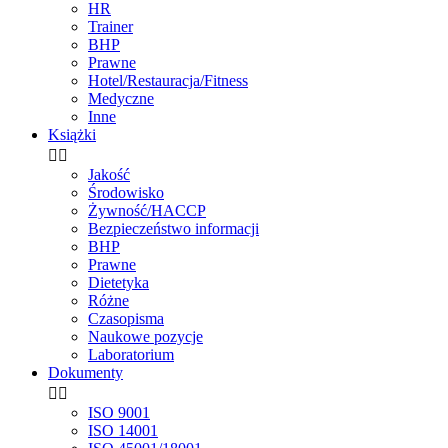
HR
Trainer
BHP
Prawne
Hotel/Restauracja/Fitness
Medyczne
Inne
Książki


Jakość
Środowisko
Żywność/HACCP
Bezpieczeństwo informacji
BHP
Prawne
Dietetyka
Różne
Czasopisma
Naukowe pozycje
Laboratorium
Dokumenty


ISO 9001
ISO 14001