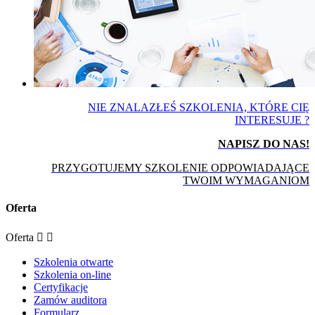
NIE ZNALAZŁEŚ SZKOLENIA, KTÓRE CIĘ
INTERESUJE ?
NAPISZ DO NAS!
PRZYGOTUJEMY SZKOLENIE ODPOWIADAJĄCE
TWOIM WYMAGANIOM
Oferta
Oferta


Szkolenia otwarte
Szkolenia on-line
Certyfikacje
Zamów auditora
Formularz