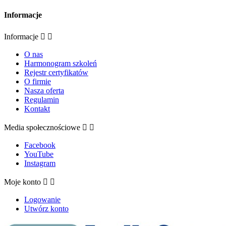
Informacje
Informacje


O nas
Harmonogram szkoleń
Rejestr certyfikatów
O firmie
Nasza oferta
Regulamin
Kontakt
Media społecznościowe


Facebook
YouTube
Instagram
Moje konto


Logowanie
Utwórz konto