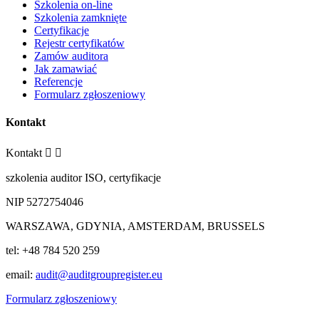
Szkolenia on-line
Szkolenia zamknięte
Certyfikacje
Rejestr certyfikatów
Zamów auditora
Jak zamawiać
Referencje
Formularz zgłoszeniowy
Kontakt
Kontakt


szkolenia auditor ISO, certyfikacje
NIP 5272754046
WARSZAWA, GDYNIA, AMSTERDAM, BRUSSELS
tel: +48 784 520 259
email:
audit@auditgroupregister.eu
Formularz zgłoszeniowy