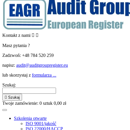
Kontakt z nami


Masz pytania ?
Zadzwoń:
+48 784 520 259
napisz:
audit@auditgroupregister.eu
lub skorzystaj z
formularza ...
Szukaj:

Szukaj
Twoje zamówienie:
0
sztuk
0,00 zł
Szkolenia otwarte
ISO 9001/jakość
ISO 22000/HACCP