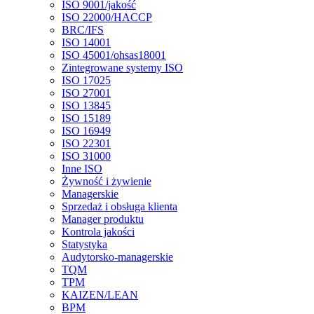
ISO 9001/jakość
ISO 22000/HACCP
BRC/IFS
ISO 14001
ISO 45001/ohsas18001
Zintegrowane systemy ISO
ISO 17025
ISO 27001
ISO 13845
ISO 15189
ISO 16949
ISO 22301
ISO 31000
Inne ISO
Żywność i żywienie
Managerskie
Sprzedaż i obsługa klienta
Manager produktu
Kontrola jakości
Statystyka
Audytorsko-managerskie
TQM
TPM
KAIZEN/LEAN
BPM