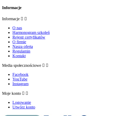
Informacje
Informacje


O nas
Harmonogram szkoleń
Rejestr certyfikatów
O firmie
Nasza oferta
Regulamin
Kontakt
Media społecznościowe


Facebook
YouTube
Instagram
Moje konto


Logowanie
Utwórz konto