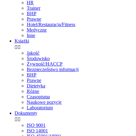
HR
Trainer
BHP
Prawne
Hotel/Restauracja/Fitness
Medyczne
Inne
Książki


Jakość
Środowisko
Żywność/HACCP
Bezpieczeństwo informacji
BHP
Prawne
Dietetyka
Różne
Czasopisma
Naukowe pozycje
Laboratorium
Dokumenty


ISO 9001
ISO 14001