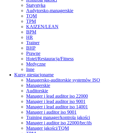
Statystyka
Audytorsko-managerskie
TQM
TPM
KAIZEN/LEAN
BPM
HR
Trainer
BHP
Prawne
Hotel/Restauracja/Fitness
Medyczne
Inne
Kursy niestacjonarne
Managersko-auditorskie systemów ISO
Managerskie
Auditorskie
Manager i lead auditor iso 22000
Manager i lead auditor iso 9001
Manager i lead auditor iso 14001
Manager i auditor iso 9001
Training manager/kontrola jakości
Manager i auditor iso 22000/brc/ifs
Manager jakości/TQM