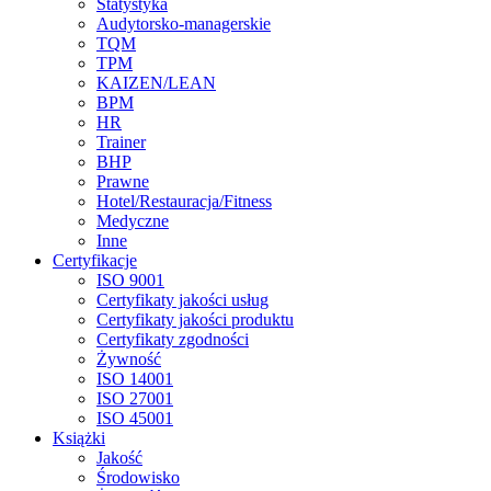
Statystyka
Audytorsko-managerskie
TQM
TPM
KAIZEN/LEAN
BPM
HR
Trainer
BHP
Prawne
Hotel/Restauracja/Fitness
Medyczne
Inne
Certyfikacje
ISO 9001
Certyfikaty jakości usług
Certyfikaty jakości produktu
Certyfikaty zgodności
Żywność
ISO 14001
ISO 27001
ISO 45001
Książki
Jakość
Środowisko