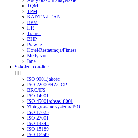
Audytorsko-managerskie
TQM
TPM
KAIZEN/LEAN
BPM
HR
Trainer
BHP
Prawne
Hotel/Restauracja/Fitness
Medyczne
Inne
Szkolenia on-line


ISO 9001/jakość
ISO 22000/HACCP
BRC/IFS
ISO 14001
ISO 45001/ohsas18001
Zintegrowane systemy ISO
ISO 17025
ISO 27001
ISO 13845
ISO 15189
ISO 16949