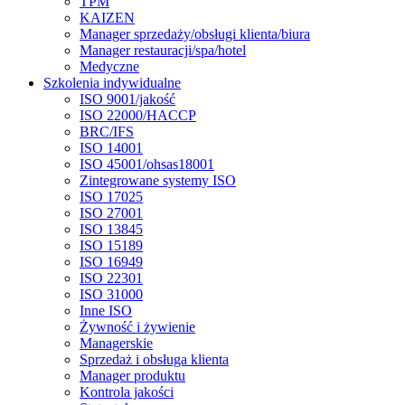
TPM
KAIZEN
Manager sprzedaży/obsługi klienta/biura
Manager restauracji/spa/hotel
Medyczne
Szkolenia indywidualne
ISO 9001/jakość
ISO 22000/HACCP
BRC/IFS
ISO 14001
ISO 45001/ohsas18001
Zintegrowane systemy ISO
ISO 17025
ISO 27001
ISO 13845
ISO 15189
ISO 16949
ISO 22301
ISO 31000
Inne ISO
Żywność i żywienie
Managerskie
Sprzedaż i obsługa klienta
Manager produktu
Kontrola jakości