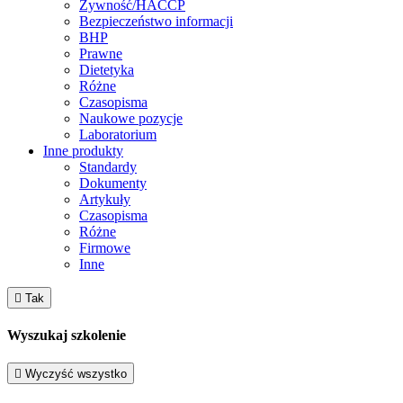
Żywność/HACCP
Bezpieczeństwo informacji
BHP
Prawne
Dietetyka
Różne
Czasopisma
Naukowe pozycje
Laboratorium
Inne produkty
Standardy
Dokumenty
Artykuły
Czasopisma
Różne
Firmowe
Inne

Tak
Wyszukaj szkolenie

Wyczyść wszystko