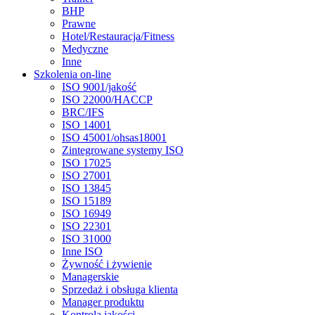
BHP
Prawne
Hotel/Restauracja/Fitness
Medyczne
Inne
Szkolenia on-line
ISO 9001/jakość
ISO 22000/HACCP
BRC/IFS
ISO 14001
ISO 45001/ohsas18001
Zintegrowane systemy ISO
ISO 17025
ISO 27001
ISO 13845
ISO 15189
ISO 16949
ISO 22301
ISO 31000
Inne ISO
Żywność i żywienie
Managerskie
Sprzedaż i obsługa klienta
Manager produktu
Kontrola jakości