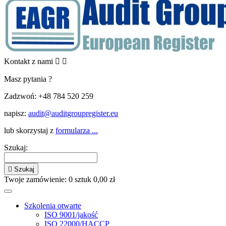
Kontakt z nami


Masz pytania ?
Zadzwoń:
+48 784 520 259
napisz:
audit@auditgroupregister.eu
lub skorzystaj z
formularza ...
Szukaj:

Szukaj
Twoje zamówienie:
0
sztuk
0,00 zł
Szkolenia otwarte
ISO 9001/jakość
ISO 22000/HACCP