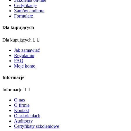
Szkolenia on-line
Certyfikacje
Zamów auditora
Formularz
Dla kupujących
Dla kupujących


Jak zamawiać
Regulamin
FAQ
Moje konto
Informacje
Informacje


O nas
O firmie
Kontakt
O szkoleniach
Auditorzy
Certyfikaty szkoleniowe