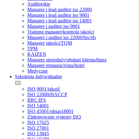
Auditorskie
Manager i lead auditor iso 22000
Manager i lead auditor iso 9001
Manager i lead auditor iso 14001
Manager i auditor iso 9001
Training manager/kontrola jakości
Manager i auditor iso 22000/brc/ifs
Manager jakości/TQM
TPM
KAIZEN
Manager sprzedaży/obsługi klienta/biura
Manager restauracji/spa/hotel
Medyczne
Szkolenia indywidualne


ISO 9001/jakość
ISO 22000/HACCP
BRC/IFS
ISO 14001
ISO 45001/ohsas18001
Zintegrowane systemy ISO
ISO 17025
ISO 27001
ISO 13845