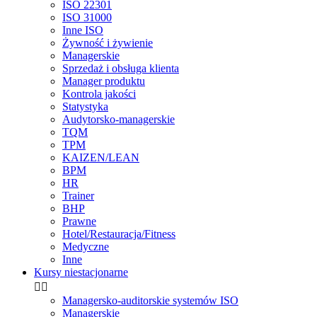
ISO 22301
ISO 31000
Inne ISO
Żywność i żywienie
Managerskie
Sprzedaż i obsługa klienta
Manager produktu
Kontrola jakości
Statystyka
Audytorsko-managerskie
TQM
TPM
KAIZEN/LEAN
BPM
HR
Trainer
BHP
Prawne
Hotel/Restauracja/Fitness
Medyczne
Inne
Kursy niestacjonarne


Managersko-auditorskie systemów ISO
Managerskie