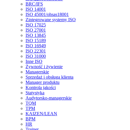
BRC/IFS
ISO 14001
ISO 45001/ohsas18001
Zintegrowane systemy ISO
ISO 17025
ISO 27001
ISO 13845
ISO 15189
ISO 16949
ISO 22301
ISO 31000
Inne ISO
Żywność i żywienie
Managerskie
Sprzedaż i obsługa klienta
Manager produktu
Kontrola jakości
Statystyka
Audytorsko-managerskie
TQM
TPM
KAIZEN/LEAN
BPM
HR
Trainer