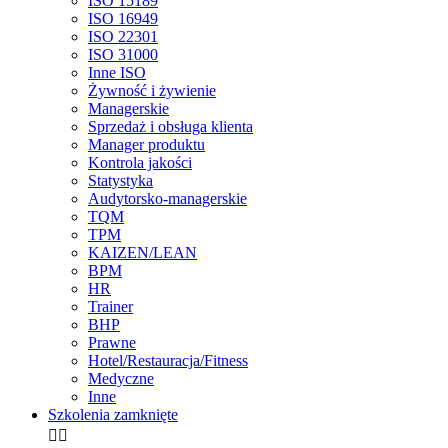
ISO 15189
ISO 16949
ISO 22301
ISO 31000
Inne ISO
Żywność i żywienie
Managerskie
Sprzedaż i obsługa klienta
Manager produktu
Kontrola jakości
Statystyka
Audytorsko-managerskie
TQM
TPM
KAIZEN/LEAN
BPM
HR
Trainer
BHP
Prawne
Hotel/Restauracja/Fitness
Medyczne
Inne
Szkolenia zamknięte

