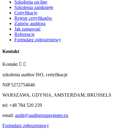
Szkolenia on-line
Szkolenia zamknięte
Certyfikacje
Rejestr certyfikatów
Zamów auditora
Jak zamawiać
Referencje
Formularz zgłoszeniowy
Kontakt
Kontakt


szkolenia auditor ISO, certyfikacje
NIP 5272754046
WARSZAWA, GDYNIA, AMSTERDAM, BRUSSELS
tel: +48 784 520 259
email:
audit@auditgroupregister.eu
Formularz zgłoszeniowy