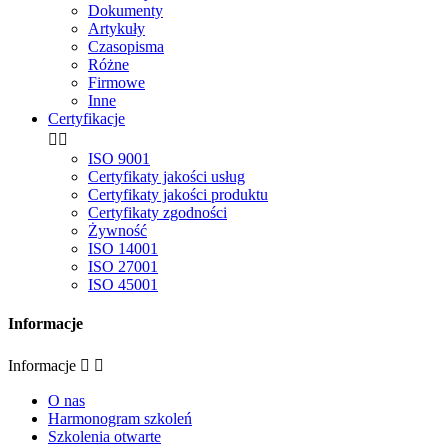
Dokumenty
Artykuły
Czasopisma
Różne
Firmowe
Inne
Certyfikacje


ISO 9001
Certyfikaty jakości usług
Certyfikaty jakości produktu
Certyfikaty zgodności
Żywność
ISO 14001
ISO 27001
ISO 45001
Informacje
Informacje


O nas
Harmonogram szkoleń
Szkolenia otwarte