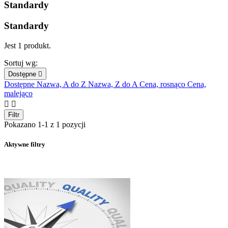
Standardy
Standardy
Jest 1 produkt.
Sortuj wg:
Dostępne

Dostępne
Nazwa, A do Z
Nazwa, Z do A
Cena, rosnąco
Cena,
malejąco


Filtr
Pokazano 1-1 z 1 pozycji
Aktywne filtry