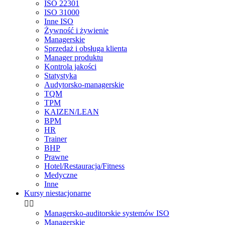
ISO 22301
ISO 31000
Inne ISO
Żywność i żywienie
Managerskie
Sprzedaż i obsługa klienta
Manager produktu
Kontrola jakości
Statystyka
Audytorsko-managerskie
TQM
TPM
KAIZEN/LEAN
BPM
HR
Trainer
BHP
Prawne
Hotel/Restauracja/Fitness
Medyczne
Inne
Kursy niestacjonarne


Managersko-auditorskie systemów ISO
Managerskie