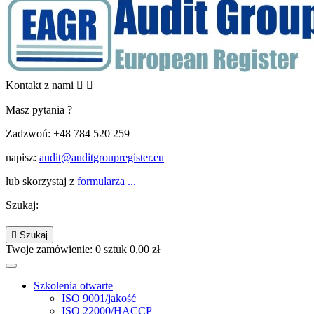
Kontakt z nami


Masz pytania ?
Zadzwoń:
+48 784 520 259
napisz:
audit@auditgroupregister.eu
lub skorzystaj z
formularza ...
Szukaj:

Szukaj
Twoje zamówienie:
0
sztuk
0,00 zł
Szkolenia otwarte
ISO 9001/jakość
ISO 22000/HACCP