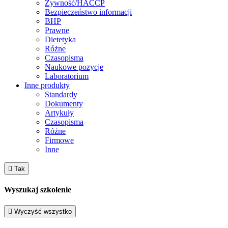
Żywność/HACCP
Bezpieczeństwo informacji
BHP
Prawne
Dietetyka
Różne
Czasopisma
Naukowe pozycje
Laboratorium
Inne produkty
Standardy
Dokumenty
Artykuły
Czasopisma
Różne
Firmowe
Inne

Tak
Wyszukaj szkolenie

Wyczyść wszystko