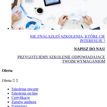
NIE ZNALAZŁEŚ SZKOLENIA, KTÓRE CIĘ
INTERESUJE ?
NAPISZ DO NAS!
PRZYGOTUJEMY SZKOLENIE ODPOWIADAJĄCE
TWOIM WYMAGANIOM
Oferta
Oferta


Szkolenia otwarte
Szkolenia on-line
Certyfikacje
Zamów auditora
Formularz