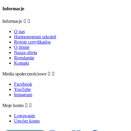
Informacje
Informacje


O nas
Harmonogram szkoleń
Rejestr certyfikatów
O firmie
Nasza oferta
Regulamin
Kontakt
Media społecznościowe


Facebook
YouTube
Instagram
Moje konto


Logowanie
Utwórz konto