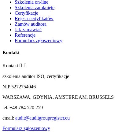
Szkolenia on-line
Szkolenia zamknięte
Certyfikacje
Rejestr certyfikatów
Zamów auditora
Jak zamawiać
Referencje
Formularz zgłoszeniowy
Kontakt
Kontakt


szkolenia auditor ISO, certyfikacje
NIP 5272754046
WARSZAWA, GDYNIA, AMSTERDAM, BRUSSELS
tel: +48 784 520 259
email:
audit@auditgroupregister.eu
Formularz zgłoszeniowy