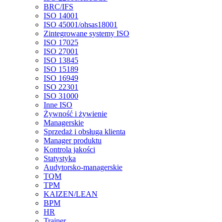
BRC/IFS
ISO 14001
ISO 45001/ohsas18001
Zintegrowane systemy ISO
ISO 17025
ISO 27001
ISO 13845
ISO 15189
ISO 16949
ISO 22301
ISO 31000
Inne ISO
Żywność i żywienie
Managerskie
Sprzedaż i obsługa klienta
Manager produktu
Kontrola jakości
Statystyka
Audytorsko-managerskie
TQM
TPM
KAIZEN/LEAN
BPM
HR
Trainer