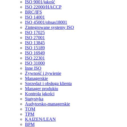
ISO 9001/jakość
ISO 22000/HACCP
BRC/IFS
ISO 14001
ISO 45001/ohsas18001
Zintegrowane systemy ISO
ISO 17025
ISO 27001
ISO 13845
ISO 15189
ISO 16949
ISO 22301
ISO 31000
Inne ISO
Żywność i żywienie
Managerskie
Sprzedaż i obsługa klienta
Manager produktu
Kontrola jakości
Statystyka
Audytorsko-managerskie
TQM
TPM
KAIZEN/LEAN
BPM