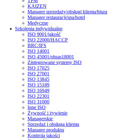
TPM
KAIZEN
Manager sprzedaży/obsługi klienta/biura
Manager restauracji/spa/hotel
Medyczne
Szkolenia indywidualne
ISO 9001/jakość
ISO 22000/HACCP
BRC/IFS
ISO 14001
ISO 45001/ohsas18001
Zintegrowane systemy ISO
ISO 17025
ISO 27001
ISO 13845
ISO 15189
ISO 16949
ISO 22301
ISO 31000
Inne ISO
Żywność i żywienie
Managerskie
Sprzedaż i obsługa klienta
Manager produktu
Kontrola jakości