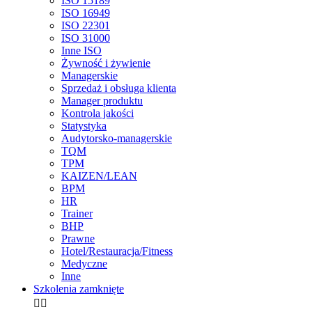
ISO 15189
ISO 16949
ISO 22301
ISO 31000
Inne ISO
Żywność i żywienie
Managerskie
Sprzedaż i obsługa klienta
Manager produktu
Kontrola jakości
Statystyka
Audytorsko-managerskie
TQM
TPM
KAIZEN/LEAN
BPM
HR
Trainer
BHP
Prawne
Hotel/Restauracja/Fitness
Medyczne
Inne
Szkolenia zamknięte

