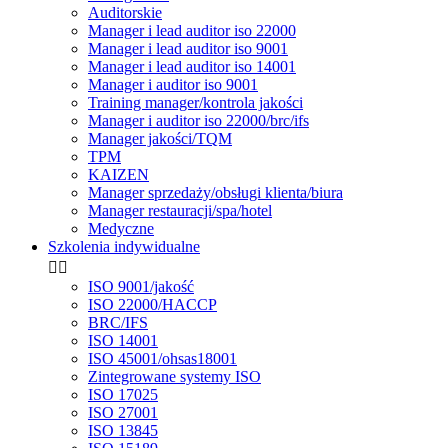
Auditorskie
Manager i lead auditor iso 22000
Manager i lead auditor iso 9001
Manager i lead auditor iso 14001
Manager i auditor iso 9001
Training manager/kontrola jakości
Manager i auditor iso 22000/brc/ifs
Manager jakości/TQM
TPM
KAIZEN
Manager sprzedaży/obsługi klienta/biura
Manager restauracji/spa/hotel
Medyczne
Szkolenia indywidualne


ISO 9001/jakość
ISO 22000/HACCP
BRC/IFS
ISO 14001
ISO 45001/ohsas18001
Zintegrowane systemy ISO
ISO 17025
ISO 27001
ISO 13845