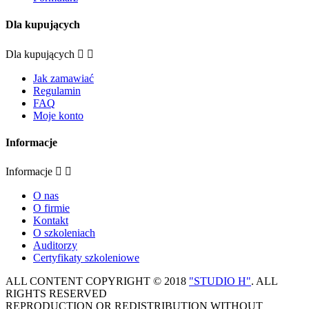
Dla kupujących
Dla kupujących


Jak zamawiać
Regulamin
FAQ
Moje konto
Informacje
Informacje


O nas
O firmie
Kontakt
O szkoleniach
Auditorzy
Certyfikaty szkoleniowe
ALL CONTENT COPYRIGHT © 2018
"STUDIO H"
. ALL
RIGHTS RESERVED
REPRODUCTION OR REDISTRIBUTION WITHOUT