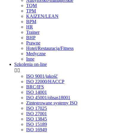
Audytorsko-managerskie
TQM
TPM
KAIZEN/LEAN
BPM
HR
Trainer
BHP
Prawne
Hotel/Restauracja/Fitness
Medyczne
Inne
Szkolenia on-line


ISO 9001/jakość
ISO 22000/HACCP
BRC/IFS
ISO 14001
ISO 45001/ohsas18001
Zintegrowane systemy ISO
ISO 17025
ISO 27001
ISO 13845
ISO 15189
ISO 16949