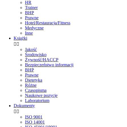
HR
Trainer
BHP
Prawne
Hotel/Restauracja/Fitness
Medyczne
Inne
Książki


Jakość
Środowisko
Żywność/HACCP
Bezpieczeństwo informacji
BHP
Prawne
Dietetyka
Różne
Czasopisma
Naukowe pozycje
Laboratorium
Dokumenty


ISO 9001
ISO 14001