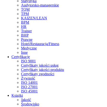
Statystyka
Audytorsko-managerskie
TQM
TPM
KAIZEN/LEAN
BPM
HR
Trainer
BHP
Prawne
Hotel/Restauracja/Fitness
Medyczne
Inne
Certyfikacje
ISO 9001
Certyfikaty jakości usług
Certyfikaty jakości produktu
Certyfikaty zgodności
Żywność
ISO 14001
ISO 27001
ISO 45001
Książki
Jakość
Środowisko