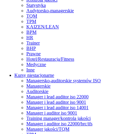
Statystyka
Audytorsko-managerskie
TQM
TPM
KAIZEN/LEAN
BPM
HR
Trainer
BHP
Prawne
Hotel/Restauracja/Fitness
Medyczne
Inne
Kursy niestacjonarne
Managersko-auditorskie systemów ISO
Managerskie
Auditorskie
Manager i lead auditor iso 22000
Manager i lead auditor iso 9001
Manager i lead auditor iso 14001
Manager i auditor iso 9001
Training manager/kontrola jakości
Manager i auditor iso 22000/brc/ifs
Manager jakości/TQM