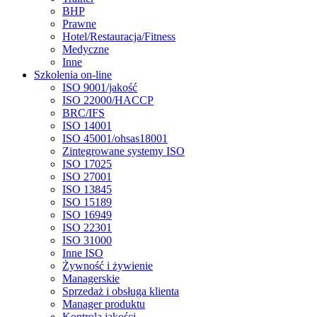
BHP
Prawne
Hotel/Restauracja/Fitness
Medyczne
Inne
Szkolenia on-line
ISO 9001/jakość
ISO 22000/HACCP
BRC/IFS
ISO 14001
ISO 45001/ohsas18001
Zintegrowane systemy ISO
ISO 17025
ISO 27001
ISO 13845
ISO 15189
ISO 16949
ISO 22301
ISO 31000
Inne ISO
Żywność i żywienie
Managerskie
Sprzedaż i obsługa klienta
Manager produktu
Kontrola jakości