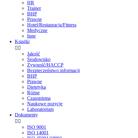
HR
Trainer
BHP
Prawne
Hotel/Restauracja/Fitness
Medyczne
Inne
Książki


Jakość
Środowisko
Żywność/HACCP
Bezpieczeństwo informacji
BHP
Prawne
Dietetyka
Różne
Czasopisma
Naukowe pozycje
Laboratorium
Dokumenty


ISO 9001
ISO 14001