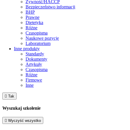
Żywność/HACCP
Bezpieczeństwo informacji
BHP
Prawne
Dietetyka
Różne
Czasopisma
Naukowe pozycje
Laboratorium
Inne produkty
Standardy
Dokumenty
Artykuły
Czasopisma
Różne
Firmowe
Inne

Tak
Wyszukaj szkolenie

Wyczyść wszystko