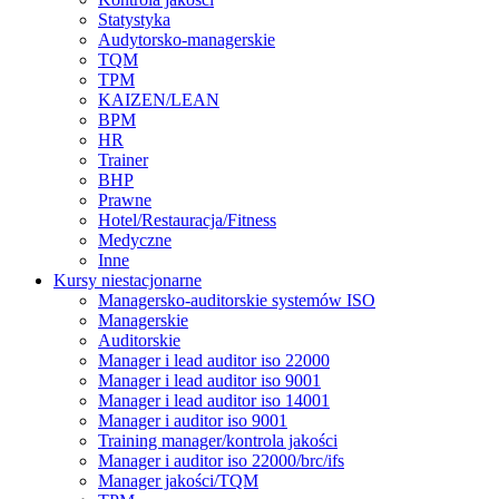
Statystyka
Audytorsko-managerskie
TQM
TPM
KAIZEN/LEAN
BPM
HR
Trainer
BHP
Prawne
Hotel/Restauracja/Fitness
Medyczne
Inne
Kursy niestacjonarne
Managersko-auditorskie systemów ISO
Managerskie
Auditorskie
Manager i lead auditor iso 22000
Manager i lead auditor iso 9001
Manager i lead auditor iso 14001
Manager i auditor iso 9001
Training manager/kontrola jakości
Manager i auditor iso 22000/brc/ifs
Manager jakości/TQM