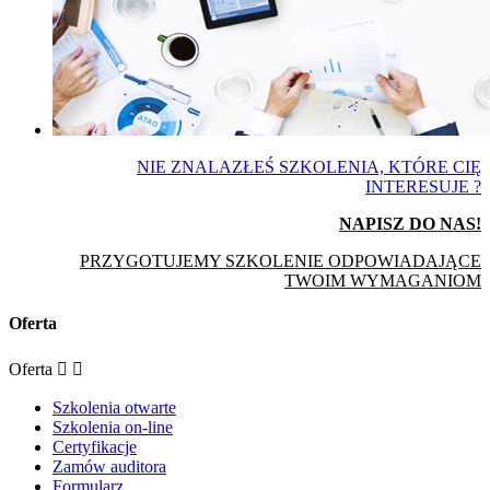
NIE ZNALAZŁEŚ SZKOLENIA, KTÓRE CIĘ
INTERESUJE ?
NAPISZ DO NAS!
PRZYGOTUJEMY SZKOLENIE ODPOWIADAJĄCE
TWOIM WYMAGANIOM
Oferta
Oferta


Szkolenia otwarte
Szkolenia on-line
Certyfikacje
Zamów auditora
Formularz