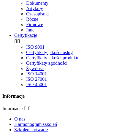
Dokumenty
Artykuły
Czasopisma
Różne
Firmowe
Inne
Certyfikacje


ISO 9001
Certyfikaty jakości usług
Certyfikaty jakości produktu
Certyfikaty zgodności
Żywność
ISO 14001
ISO 27001
ISO 45001
Informacje
Informacje


O nas
Harmonogram szkoleń
Szkolenia otwarte