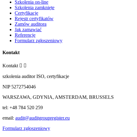
Szkolenia on-line
Szkolenia zamknięte
Certyfikacje
Rejestr certyfikatów
Zamów auditora
Jak zamawiać
Referencje
Formularz zgłoszeniowy
Kontakt
Kontakt


szkolenia auditor ISO, certyfikacje
NIP 5272754046
WARSZAWA, GDYNIA, AMSTERDAM, BRUSSELS
tel: +48 784 520 259
email:
audit@auditgroupregister.eu
Formularz zgłoszeniowy