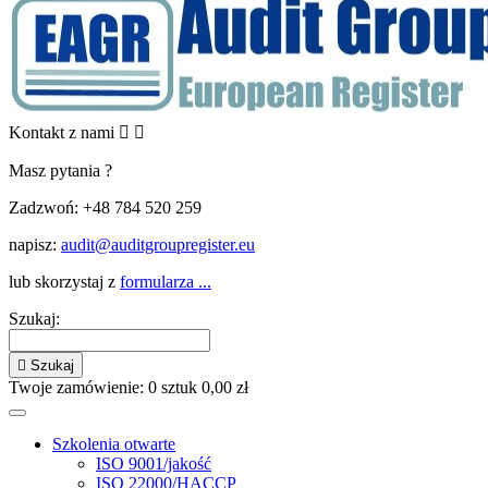
Kontakt z nami


Masz pytania ?
Zadzwoń:
+48 784 520 259
napisz:
audit@auditgroupregister.eu
lub skorzystaj z
formularza ...
Szukaj:

Szukaj
Twoje zamówienie:
0
sztuk
0,00 zł
Szkolenia otwarte
ISO 9001/jakość
ISO 22000/HACCP