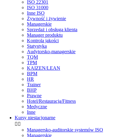
ISO 22301
ISO 31000
Inne ISO
Żywność i żywienie
Managerskie
Sprzedaż i obsługa klienta
Manager produktu
Kontrola jakości
Statystyka
Audytorsko-managerskie
TQM
TPM
KAIZEN/LEAN
BPM
HR
Trainer
BHP
Prawne
Hotel/Restauracja/Fitness
Medyczne
Inne
Kursy niestacjonarne


Managersko-auditorskie systemów ISO
Managerskie