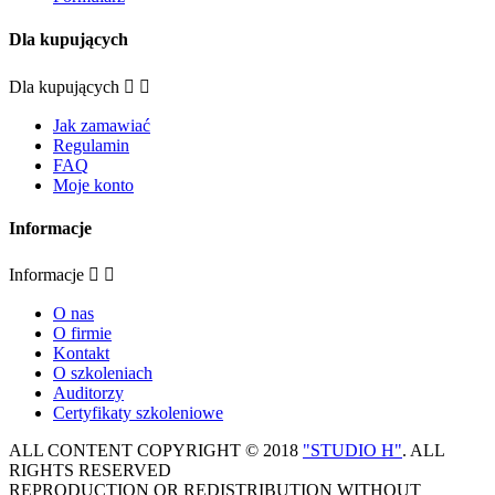
Dla kupujących
Dla kupujących


Jak zamawiać
Regulamin
FAQ
Moje konto
Informacje
Informacje


O nas
O firmie
Kontakt
O szkoleniach
Auditorzy
Certyfikaty szkoleniowe
ALL CONTENT COPYRIGHT © 2018
"STUDIO H"
. ALL
RIGHTS RESERVED
REPRODUCTION OR REDISTRIBUTION WITHOUT