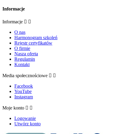
Informacje
Informacje


O nas
Harmonogram szkoleń
Rejestr certyfikatów
O firmie
Nasza oferta
Regulamin
Kontakt
Media społecznościowe


Facebook
YouTube
Instagram
Moje konto


Logowanie
Utwórz konto