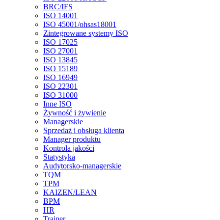
BRC/IFS
ISO 14001
ISO 45001/ohsas18001
Zintegrowane systemy ISO
ISO 17025
ISO 27001
ISO 13845
ISO 15189
ISO 16949
ISO 22301
ISO 31000
Inne ISO
Żywność i żywienie
Managerskie
Sprzedaż i obsługa klienta
Manager produktu
Kontrola jakości
Statystyka
Audytorsko-managerskie
TQM
TPM
KAIZEN/LEAN
BPM
HR
Trainer