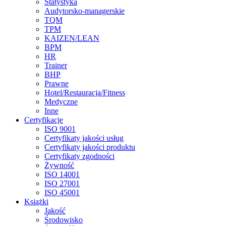
Statystyka
Audytorsko-managerskie
TQM
TPM
KAIZEN/LEAN
BPM
HR
Trainer
BHP
Prawne
Hotel/Restauracja/Fitness
Medyczne
Inne
Certyfikacje
ISO 9001
Certyfikaty jakości usług
Certyfikaty jakości produktu
Certyfikaty zgodności
Żywność
ISO 14001
ISO 27001
ISO 45001
Książki
Jakość
Środowisko