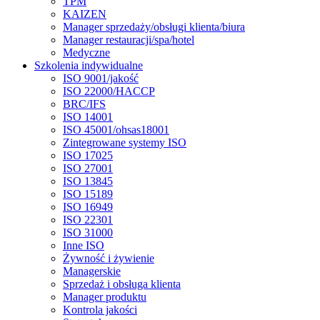
TPM
KAIZEN
Manager sprzedaży/obsługi klienta/biura
Manager restauracji/spa/hotel
Medyczne
Szkolenia indywidualne
ISO 9001/jakość
ISO 22000/HACCP
BRC/IFS
ISO 14001
ISO 45001/ohsas18001
Zintegrowane systemy ISO
ISO 17025
ISO 27001
ISO 13845
ISO 15189
ISO 16949
ISO 22301
ISO 31000
Inne ISO
Żywność i żywienie
Managerskie
Sprzedaż i obsługa klienta
Manager produktu
Kontrola jakości