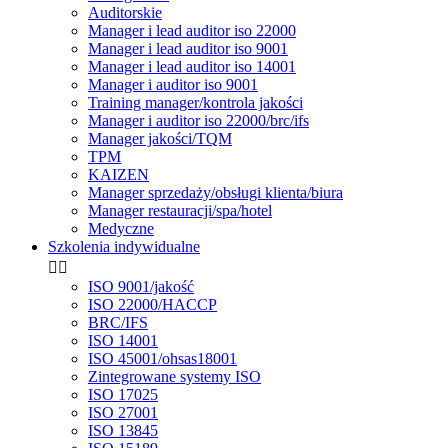
Auditorskie
Manager i lead auditor iso 22000
Manager i lead auditor iso 9001
Manager i lead auditor iso 14001
Manager i auditor iso 9001
Training manager/kontrola jakości
Manager i auditor iso 22000/brc/ifs
Manager jakości/TQM
TPM
KAIZEN
Manager sprzedaży/obsługi klienta/biura
Manager restauracji/spa/hotel
Medyczne
Szkolenia indywidualne


ISO 9001/jakość
ISO 22000/HACCP
BRC/IFS
ISO 14001
ISO 45001/ohsas18001
Zintegrowane systemy ISO
ISO 17025
ISO 27001
ISO 13845