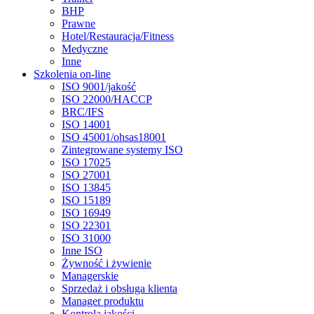
BHP
Prawne
Hotel/Restauracja/Fitness
Medyczne
Inne
Szkolenia on-line
ISO 9001/jakość
ISO 22000/HACCP
BRC/IFS
ISO 14001
ISO 45001/ohsas18001
Zintegrowane systemy ISO
ISO 17025
ISO 27001
ISO 13845
ISO 15189
ISO 16949
ISO 22301
ISO 31000
Inne ISO
Żywność i żywienie
Managerskie
Sprzedaż i obsługa klienta
Manager produktu
Kontrola jakości