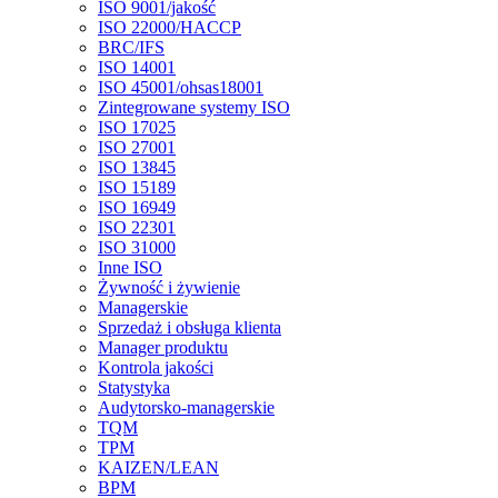
ISO 9001/jakość
ISO 22000/HACCP
BRC/IFS
ISO 14001
ISO 45001/ohsas18001
Zintegrowane systemy ISO
ISO 17025
ISO 27001
ISO 13845
ISO 15189
ISO 16949
ISO 22301
ISO 31000
Inne ISO
Żywność i żywienie
Managerskie
Sprzedaż i obsługa klienta
Manager produktu
Kontrola jakości
Statystyka
Audytorsko-managerskie
TQM
TPM
KAIZEN/LEAN
BPM