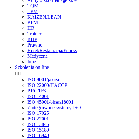
Audytorsko-managerskie
TQM
TPM
KAIZEN/LEAN
BPM
HR
Trainer
BHP
Prawne
Hotel/Restauracja/Fitness
Medyczne
Inne
Szkolenia on-line


ISO 9001/jakość
ISO 22000/HACCP
BRC/IFS
ISO 14001
ISO 45001/ohsas18001
Zintegrowane systemy ISO
ISO 17025
ISO 27001
ISO 13845
ISO 15189
ISO 16949