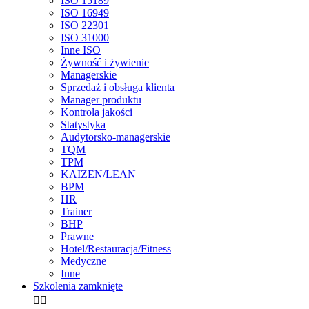
ISO 15189
ISO 16949
ISO 22301
ISO 31000
Inne ISO
Żywność i żywienie
Managerskie
Sprzedaż i obsługa klienta
Manager produktu
Kontrola jakości
Statystyka
Audytorsko-managerskie
TQM
TPM
KAIZEN/LEAN
BPM
HR
Trainer
BHP
Prawne
Hotel/Restauracja/Fitness
Medyczne
Inne
Szkolenia zamknięte

