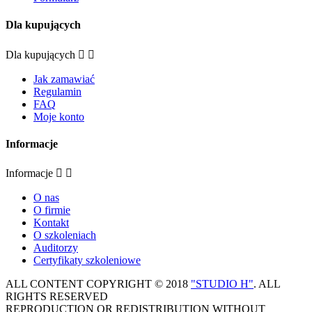
Dla kupujących
Dla kupujących


Jak zamawiać
Regulamin
FAQ
Moje konto
Informacje
Informacje


O nas
O firmie
Kontakt
O szkoleniach
Auditorzy
Certyfikaty szkoleniowe
ALL CONTENT COPYRIGHT © 2018
"STUDIO H"
. ALL
RIGHTS RESERVED
REPRODUCTION OR REDISTRIBUTION WITHOUT