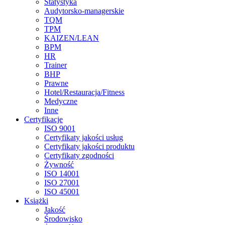
Statystyka
Audytorsko-managerskie
TQM
TPM
KAIZEN/LEAN
BPM
HR
Trainer
BHP
Prawne
Hotel/Restauracja/Fitness
Medyczne
Inne
Certyfikacje
ISO 9001
Certyfikaty jakości usług
Certyfikaty jakości produktu
Certyfikaty zgodności
Żywność
ISO 14001
ISO 27001
ISO 45001
Książki
Jakość
Środowisko