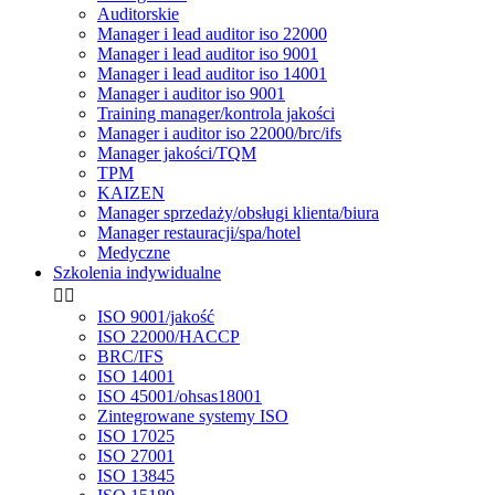
Auditorskie
Manager i lead auditor iso 22000
Manager i lead auditor iso 9001
Manager i lead auditor iso 14001
Manager i auditor iso 9001
Training manager/kontrola jakości
Manager i auditor iso 22000/brc/ifs
Manager jakości/TQM
TPM
KAIZEN
Manager sprzedaży/obsługi klienta/biura
Manager restauracji/spa/hotel
Medyczne
Szkolenia indywidualne


ISO 9001/jakość
ISO 22000/HACCP
BRC/IFS
ISO 14001
ISO 45001/ohsas18001
Zintegrowane systemy ISO
ISO 17025
ISO 27001
ISO 13845