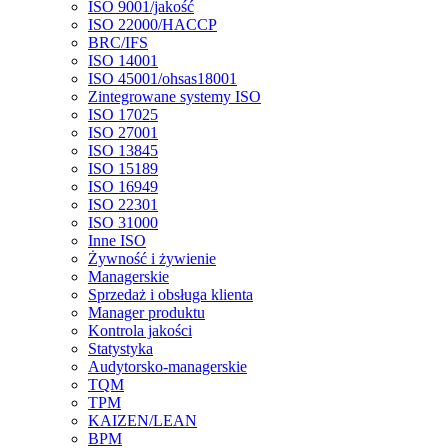
ISO 9001/jakość
ISO 22000/HACCP
BRC/IFS
ISO 14001
ISO 45001/ohsas18001
Zintegrowane systemy ISO
ISO 17025
ISO 27001
ISO 13845
ISO 15189
ISO 16949
ISO 22301
ISO 31000
Inne ISO
Żywność i żywienie
Managerskie
Sprzedaż i obsługa klienta
Manager produktu
Kontrola jakości
Statystyka
Audytorsko-managerskie
TQM
TPM
KAIZEN/LEAN
BPM