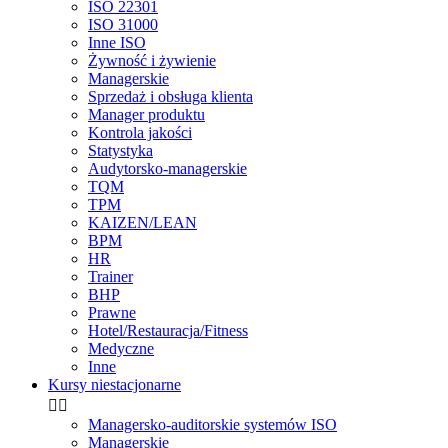
ISO 22301
ISO 31000
Inne ISO
Żywność i żywienie
Managerskie
Sprzedaż i obsługa klienta
Manager produktu
Kontrola jakości
Statystyka
Audytorsko-managerskie
TQM
TPM
KAIZEN/LEAN
BPM
HR
Trainer
BHP
Prawne
Hotel/Restauracja/Fitness
Medyczne
Inne
Kursy niestacjonarne


Managersko-auditorskie systemów ISO
Managerskie