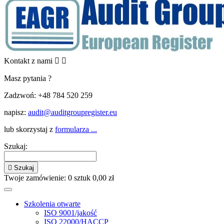
Kontakt z nami


Masz pytania ?
Zadzwoń:
+48 784 520 259
napisz:
audit@auditgroupregister.eu
lub skorzystaj z
formularza ...
Szukaj:

Szukaj
Twoje zamówienie:
0
sztuk
0,00 zł
Szkolenia otwarte
ISO 9001/jakość
ISO 22000/HACCP