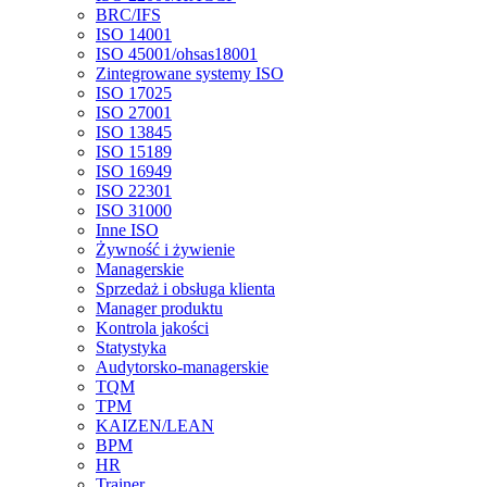
BRC/IFS
ISO 14001
ISO 45001/ohsas18001
Zintegrowane systemy ISO
ISO 17025
ISO 27001
ISO 13845
ISO 15189
ISO 16949
ISO 22301
ISO 31000
Inne ISO
Żywność i żywienie
Managerskie
Sprzedaż i obsługa klienta
Manager produktu
Kontrola jakości
Statystyka
Audytorsko-managerskie
TQM
TPM
KAIZEN/LEAN
BPM
HR
Trainer