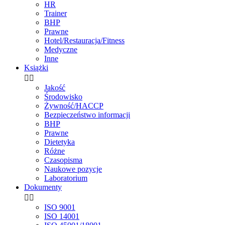
HR
Trainer
BHP
Prawne
Hotel/Restauracja/Fitness
Medyczne
Inne
Książki


Jakość
Środowisko
Żywność/HACCP
Bezpieczeństwo informacji
BHP
Prawne
Dietetyka
Różne
Czasopisma
Naukowe pozycje
Laboratorium
Dokumenty


ISO 9001
ISO 14001