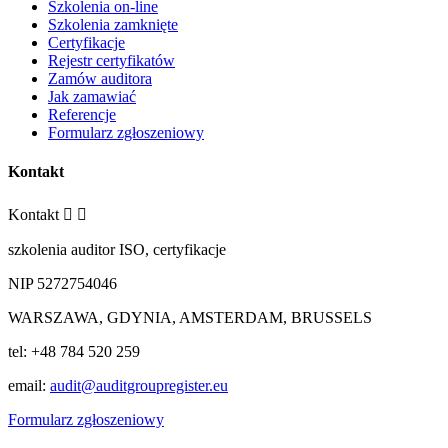
Szkolenia on-line
Szkolenia zamknięte
Certyfikacje
Rejestr certyfikatów
Zamów auditora
Jak zamawiać
Referencje
Formularz zgłoszeniowy
Kontakt
Kontakt


szkolenia auditor ISO, certyfikacje
NIP 5272754046
WARSZAWA, GDYNIA, AMSTERDAM, BRUSSELS
tel: +48 784 520 259
email:
audit@auditgroupregister.eu
Formularz zgłoszeniowy