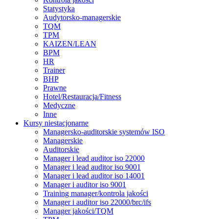
Statystyka
Audytorsko-managerskie
TQM
TPM
KAIZEN/LEAN
BPM
HR
Trainer
BHP
Prawne
Hotel/Restauracja/Fitness
Medyczne
Inne
Kursy niestacjonarne
Managersko-auditorskie systemów ISO
Managerskie
Auditorskie
Manager i lead auditor iso 22000
Manager i lead auditor iso 9001
Manager i lead auditor iso 14001
Manager i auditor iso 9001
Training manager/kontrola jakości
Manager i auditor iso 22000/brc/ifs
Manager jakości/TQM