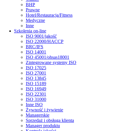
BHP
Prawne
Hotel/Restauracja/Fitness
Medyczne
Inne
Szkolenia on-line
ISO 9001/jakość
ISO 22000/HACCP
BRC/IFS
ISO 14001
ISO 45001/ohsas18001
Zintegrowane systemy ISO
ISO 17025
ISO 27001
ISO 13845
ISO 15189
ISO 16949
ISO 22301
ISO 31000
Inne ISO
Żywność i żywienie
Managerskie
Sprzedaż i obsługa klienta
Manager produktu
Kontrola jakości