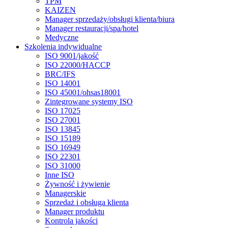
TPM
KAIZEN
Manager sprzedaży/obsługi klienta/biura
Manager restauracji/spa/hotel
Medyczne
Szkolenia indywidualne
ISO 9001/jakość
ISO 22000/HACCP
BRC/IFS
ISO 14001
ISO 45001/ohsas18001
Zintegrowane systemy ISO
ISO 17025
ISO 27001
ISO 13845
ISO 15189
ISO 16949
ISO 22301
ISO 31000
Inne ISO
Żywność i żywienie
Managerskie
Sprzedaż i obsługa klienta
Manager produktu
Kontrola jakości