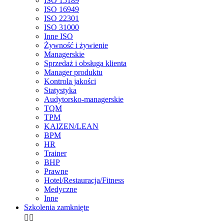
ISO 15189
ISO 16949
ISO 22301
ISO 31000
Inne ISO
Żywność i żywienie
Managerskie
Sprzedaż i obsługa klienta
Manager produktu
Kontrola jakości
Statystyka
Audytorsko-managerskie
TQM
TPM
KAIZEN/LEAN
BPM
HR
Trainer
BHP
Prawne
Hotel/Restauracja/Fitness
Medyczne
Inne
Szkolenia zamknięte

