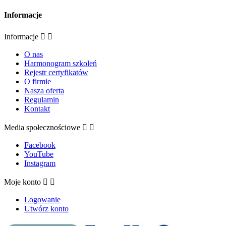
Informacje
Informacje


O nas
Harmonogram szkoleń
Rejestr certyfikatów
O firmie
Nasza oferta
Regulamin
Kontakt
Media społecznościowe


Facebook
YouTube
Instagram
Moje konto


Logowanie
Utwórz konto