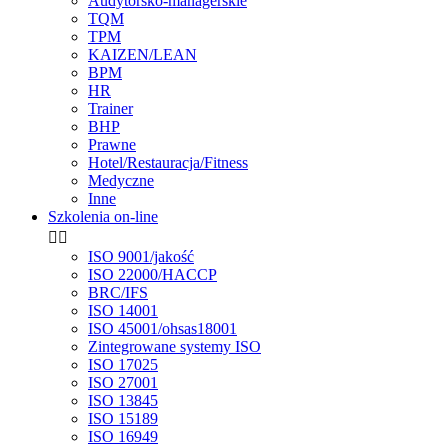
Audytorsko-managerskie
TQM
TPM
KAIZEN/LEAN
BPM
HR
Trainer
BHP
Prawne
Hotel/Restauracja/Fitness
Medyczne
Inne
Szkolenia on-line


ISO 9001/jakość
ISO 22000/HACCP
BRC/IFS
ISO 14001
ISO 45001/ohsas18001
Zintegrowane systemy ISO
ISO 17025
ISO 27001
ISO 13845
ISO 15189
ISO 16949