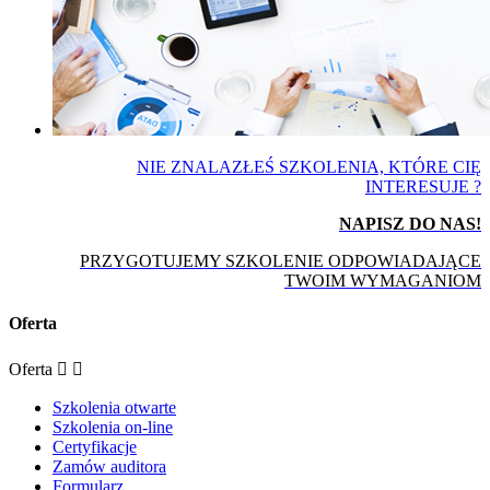
NIE ZNALAZŁEŚ SZKOLENIA, KTÓRE CIĘ
INTERESUJE ?
NAPISZ DO NAS!
PRZYGOTUJEMY SZKOLENIE ODPOWIADAJĄCE
TWOIM WYMAGANIOM
Oferta
Oferta


Szkolenia otwarte
Szkolenia on-line
Certyfikacje
Zamów auditora
Formularz