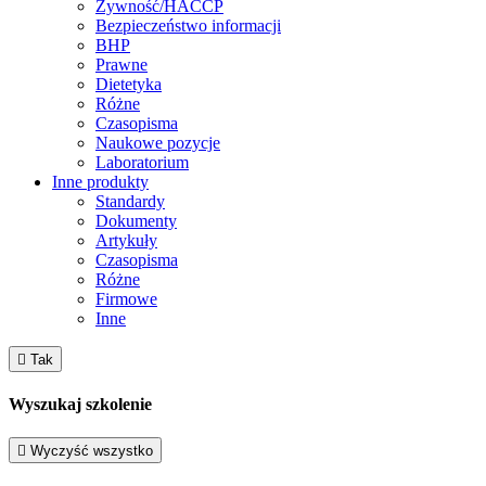
Żywność/HACCP
Bezpieczeństwo informacji
BHP
Prawne
Dietetyka
Różne
Czasopisma
Naukowe pozycje
Laboratorium
Inne produkty
Standardy
Dokumenty
Artykuły
Czasopisma
Różne
Firmowe
Inne

Tak
Wyszukaj szkolenie

Wyczyść wszystko