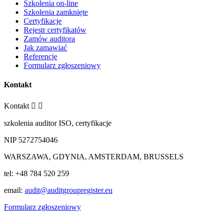
Szkolenia on-line
Szkolenia zamknięte
Certyfikacje
Rejestr certyfikatów
Zamów auditora
Jak zamawiać
Referencje
Formularz zgłoszeniowy
Kontakt
Kontakt


szkolenia auditor ISO, certyfikacje
NIP 5272754046
WARSZAWA, GDYNIA, AMSTERDAM, BRUSSELS
tel: +48 784 520 259
email:
audit@auditgroupregister.eu
Formularz zgłoszeniowy