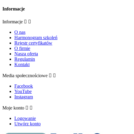
Informacje
Informacje


O nas
Harmonogram szkoleń
Rejestr certyfikatów
O firmie
Nasza oferta
Regulamin
Kontakt
Media społecznościowe


Facebook
YouTube
Instagram
Moje konto


Logowanie
Utwórz konto