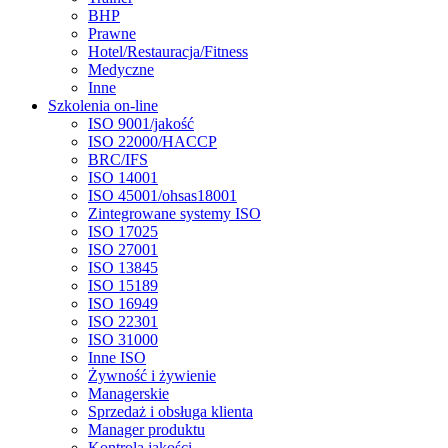
BHP
Prawne
Hotel/Restauracja/Fitness
Medyczne
Inne
Szkolenia on-line
ISO 9001/jakość
ISO 22000/HACCP
BRC/IFS
ISO 14001
ISO 45001/ohsas18001
Zintegrowane systemy ISO
ISO 17025
ISO 27001
ISO 13845
ISO 15189
ISO 16949
ISO 22301
ISO 31000
Inne ISO
Żywność i żywienie
Managerskie
Sprzedaż i obsługa klienta
Manager produktu
Kontrola jakości