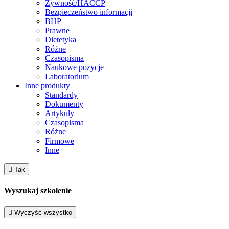
Żywność/HACCP
Bezpieczeństwo informacji
BHP
Prawne
Dietetyka
Różne
Czasopisma
Naukowe pozycje
Laboratorium
Inne produkty
Standardy
Dokumenty
Artykuły
Czasopisma
Różne
Firmowe
Inne

Tak
Wyszukaj szkolenie

Wyczyść wszystko