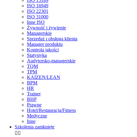
ISO 15189
ISO 16949
ISO 22301
ISO 31000
Inne ISO
Żywność i żywienie
Managerskie
Sprzedaż i obsługa klienta
Manager produktu
Kontrola jakości
Statystyka
Audytorsko-managerskie
TQM
TPM
KAIZEN/LEAN
BPM
HR
Trainer
BHP
Prawne
Hotel/Restauracja/Fitness
Medyczne
Inne
Szkolenia zamknięte

