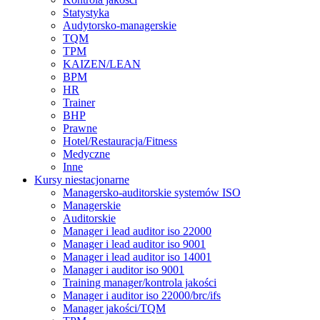
Statystyka
Audytorsko-managerskie
TQM
TPM
KAIZEN/LEAN
BPM
HR
Trainer
BHP
Prawne
Hotel/Restauracja/Fitness
Medyczne
Inne
Kursy niestacjonarne
Managersko-auditorskie systemów ISO
Managerskie
Auditorskie
Manager i lead auditor iso 22000
Manager i lead auditor iso 9001
Manager i lead auditor iso 14001
Manager i auditor iso 9001
Training manager/kontrola jakości
Manager i auditor iso 22000/brc/ifs
Manager jakości/TQM