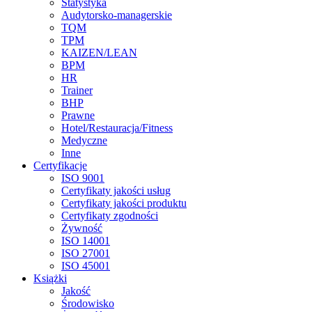
Statystyka
Audytorsko-managerskie
TQM
TPM
KAIZEN/LEAN
BPM
HR
Trainer
BHP
Prawne
Hotel/Restauracja/Fitness
Medyczne
Inne
Certyfikacje
ISO 9001
Certyfikaty jakości usług
Certyfikaty jakości produktu
Certyfikaty zgodności
Żywność
ISO 14001
ISO 27001
ISO 45001
Książki
Jakość
Środowisko