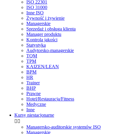
ISO 22301
ISO 31000
Inne ISO
Żywność i żywienie
Managerskie
Sprzedaż i obsługa klienta
Manager produktu
Kontrola jakości
Statystyka
Audytorsko-managerskie
TQM
TPM
KAIZEN/LEAN
BPM
HR
Trainer
BHP
Prawne
Hotel/Restauracja/Fitness
Medyczne
Inne
Kursy niestacjonarne


Managersko-auditorskie systemów ISO
Managerskie