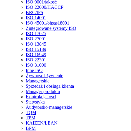
ISO 9001/jakość
ISO 22000/HACCP
BRC/IFS
ISO 14001
ISO 45001/ohsas18001
Zintegrowane systemy ISO
ISO 17025
ISO 27001
ISO 13845
ISO 15189
ISO 16949
ISO 22301
ISO 31000
Inne ISO
Żywność i żywienie
Managerskie
Sprzedaż i obsługa klienta
Manager produktu
Kontrola jakości
Statystyka
Audytorsko-managerskie
TQM
TPM
KAIZEN/LEAN
BPM