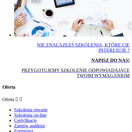
NIE ZNALAZŁEŚ SZKOLENIA, KTÓRE CIĘ
INTERESUJE ?
NAPISZ DO NAS!
PRZYGOTUJEMY SZKOLENIE ODPOWIADAJĄCE
TWOIM WYMAGANIOM
Oferta
Oferta


Szkolenia otwarte
Szkolenia on-line
Certyfikacje
Zamów auditora
Formularz