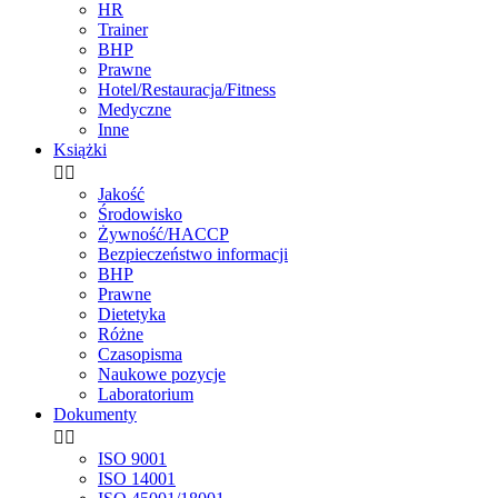
HR
Trainer
BHP
Prawne
Hotel/Restauracja/Fitness
Medyczne
Inne
Książki


Jakość
Środowisko
Żywność/HACCP
Bezpieczeństwo informacji
BHP
Prawne
Dietetyka
Różne
Czasopisma
Naukowe pozycje
Laboratorium
Dokumenty


ISO 9001
ISO 14001