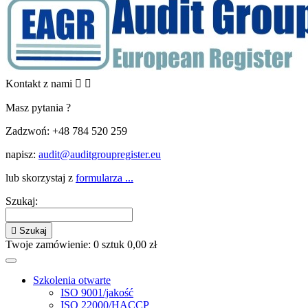
Kontakt z nami


Masz pytania ?
Zadzwoń:
+48 784 520 259
napisz:
audit@auditgroupregister.eu
lub skorzystaj z
formularza ...
Szukaj:

Szukaj
Twoje zamówienie:
0
sztuk
0,00 zł
Szkolenia otwarte
ISO 9001/jakość
ISO 22000/HACCP