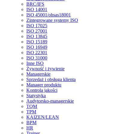
BRC/IFS
ISO 14001
ISO 45001/ohsas18001
Zintegrowane systemy ISO
ISO 17025
ISO 27001
ISO 13845
ISO 15189
ISO 16949
ISO 22301
ISO 31000
Inne ISO
Żywność i żywienie
Managerskie
Sprzedaż i obsługa klienta
Manager produktu
Kontrola jakości
Statystyka
Audytorsko-managerskie
TQM
TPM
KAIZEN/LEAN
BPM
HR
Trainer