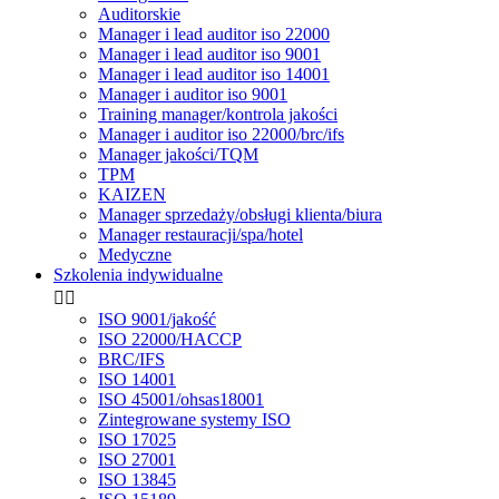
Auditorskie
Manager i lead auditor iso 22000
Manager i lead auditor iso 9001
Manager i lead auditor iso 14001
Manager i auditor iso 9001
Training manager/kontrola jakości
Manager i auditor iso 22000/brc/ifs
Manager jakości/TQM
TPM
KAIZEN
Manager sprzedaży/obsługi klienta/biura
Manager restauracji/spa/hotel
Medyczne
Szkolenia indywidualne


ISO 9001/jakość
ISO 22000/HACCP
BRC/IFS
ISO 14001
ISO 45001/ohsas18001
Zintegrowane systemy ISO
ISO 17025
ISO 27001
ISO 13845