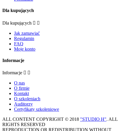
Dla kupujących
Dla kupujących


Jak zamawiać
Regulamin
FAQ
Moje konto
Informacje
Informacje


O nas
O firmie
Kontakt
O szkoleniach
Auditorzy
Certyfikaty szkoleniowe
ALL CONTENT COPYRIGHT © 2018
"STUDIO H"
. ALL
RIGHTS RESERVED
REPRODUCTION OR REDISTRIBUTION WITHOUT