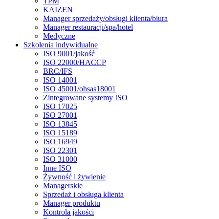
TPM
KAIZEN
Manager sprzedaży/obsługi klienta/biura
Manager restauracji/spa/hotel
Medyczne
Szkolenia indywidualne
ISO 9001/jakość
ISO 22000/HACCP
BRC/IFS
ISO 14001
ISO 45001/ohsas18001
Zintegrowane systemy ISO
ISO 17025
ISO 27001
ISO 13845
ISO 15189
ISO 16949
ISO 22301
ISO 31000
Inne ISO
Żywność i żywienie
Managerskie
Sprzedaż i obsługa klienta
Manager produktu
Kontrola jakości