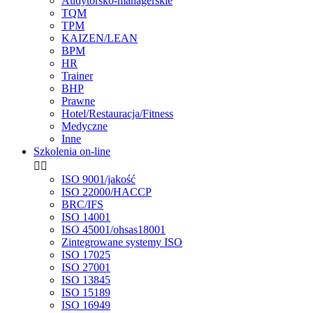
Audytorsko-managerskie
TQM
TPM
KAIZEN/LEAN
BPM
HR
Trainer
BHP
Prawne
Hotel/Restauracja/Fitness
Medyczne
Inne
Szkolenia on-line


ISO 9001/jakość
ISO 22000/HACCP
BRC/IFS
ISO 14001
ISO 45001/ohsas18001
Zintegrowane systemy ISO
ISO 17025
ISO 27001
ISO 13845
ISO 15189
ISO 16949