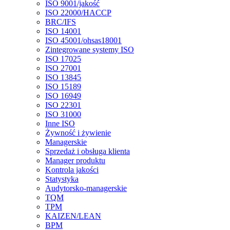
ISO 9001/jakość
ISO 22000/HACCP
BRC/IFS
ISO 14001
ISO 45001/ohsas18001
Zintegrowane systemy ISO
ISO 17025
ISO 27001
ISO 13845
ISO 15189
ISO 16949
ISO 22301
ISO 31000
Inne ISO
Żywność i żywienie
Managerskie
Sprzedaż i obsługa klienta
Manager produktu
Kontrola jakości
Statystyka
Audytorsko-managerskie
TQM
TPM
KAIZEN/LEAN
BPM