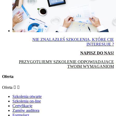
NIE ZNALAZŁEŚ SZKOLENIA, KTÓRE CIĘ
INTERESUJE ?
NAPISZ DO NAS!
PRZYGOTUJEMY SZKOLENIE ODPOWIADAJĄCE
TWOIM WYMAGANIOM
Oferta
Oferta


Szkolenia otwarte
Szkolenia on-line
Certyfikacje
Zamów auditora
Formularz