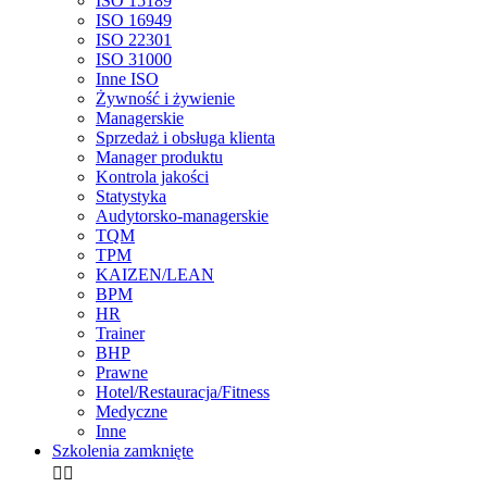
ISO 15189
ISO 16949
ISO 22301
ISO 31000
Inne ISO
Żywność i żywienie
Managerskie
Sprzedaż i obsługa klienta
Manager produktu
Kontrola jakości
Statystyka
Audytorsko-managerskie
TQM
TPM
KAIZEN/LEAN
BPM
HR
Trainer
BHP
Prawne
Hotel/Restauracja/Fitness
Medyczne
Inne
Szkolenia zamknięte

