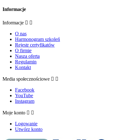
Informacje
Informacje


O nas
Harmonogram szkoleń
Rejestr certyfikatów
O firmie
Nasza oferta
Regulamin
Kontakt
Media społecznościowe


Facebook
YouTube
Instagram
Moje konto


Logowanie
Utwórz konto