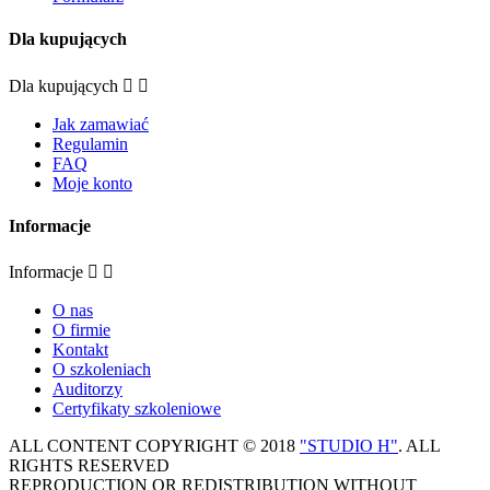
Dla kupujących
Dla kupujących


Jak zamawiać
Regulamin
FAQ
Moje konto
Informacje
Informacje


O nas
O firmie
Kontakt
O szkoleniach
Auditorzy
Certyfikaty szkoleniowe
ALL CONTENT COPYRIGHT © 2018
"STUDIO H"
. ALL
RIGHTS RESERVED
REPRODUCTION OR REDISTRIBUTION WITHOUT