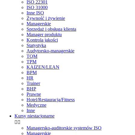
ISO 22301
ISO 31000
Inne ISO
Żywność i żywienie
Managerskie
Sprzedaż i obsługa klienta
Manager produktu
Kontrola jakości
Statystyka
Audytorsko-managerskie
TQM
TPM
KAIZEN/LEAN
BPM
HR
Trainer
BHP
Prawne
Hotel/Restauracja/Fitness
Medyczne
Inne
Kursy niestacjonarne


Managersko-auditorskie systemów ISO
Managerskie