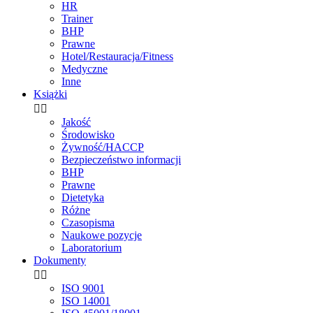
HR
Trainer
BHP
Prawne
Hotel/Restauracja/Fitness
Medyczne
Inne
Książki


Jakość
Środowisko
Żywność/HACCP
Bezpieczeństwo informacji
BHP
Prawne
Dietetyka
Różne
Czasopisma
Naukowe pozycje
Laboratorium
Dokumenty


ISO 9001
ISO 14001