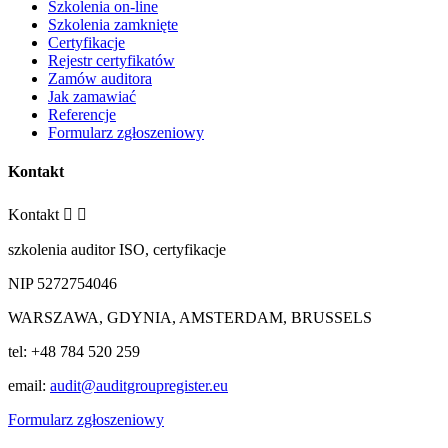
Szkolenia on-line
Szkolenia zamknięte
Certyfikacje
Rejestr certyfikatów
Zamów auditora
Jak zamawiać
Referencje
Formularz zgłoszeniowy
Kontakt
Kontakt


szkolenia auditor ISO, certyfikacje
NIP 5272754046
WARSZAWA, GDYNIA, AMSTERDAM, BRUSSELS
tel: +48 784 520 259
email:
audit@auditgroupregister.eu
Formularz zgłoszeniowy