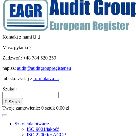
Kontakt z nami


Masz pytania ?
Zadzwoń:
+48 784 520 259
napisz:
audit@auditgroupregister.eu
lub skorzystaj z
formularza ...
Szukaj:

Szukaj
Twoje zamówienie:
0
sztuk
0,00 zł
Szkolenia otwarte
ISO 9001/jakość
ISO 22000/HACCP