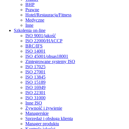
BHP
Prawne
Hotel/Restauracja/Fitness
Medyczne
Inne
Szkolenia on-line
ISO 9001/jakość
ISO 22000/HACCP
BRC/IFS
ISO 14001
ISO 45001/ohsas18001
Zintegrowane systemy ISO
ISO 17025
ISO 27001
ISO 13845
ISO 15189
ISO 16949
ISO 22301
ISO 31000
Inne ISO
Żywność i żywienie
Managerskie
Sprzedaż i obsługa klienta
Manager produktu
Kontrola jakości