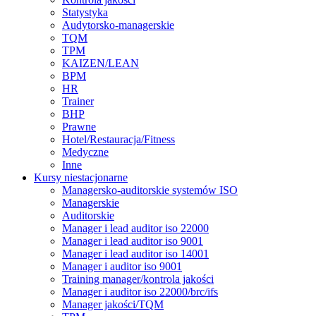
Statystyka
Audytorsko-managerskie
TQM
TPM
KAIZEN/LEAN
BPM
HR
Trainer
BHP
Prawne
Hotel/Restauracja/Fitness
Medyczne
Inne
Kursy niestacjonarne
Managersko-auditorskie systemów ISO
Managerskie
Auditorskie
Manager i lead auditor iso 22000
Manager i lead auditor iso 9001
Manager i lead auditor iso 14001
Manager i auditor iso 9001
Training manager/kontrola jakości
Manager i auditor iso 22000/brc/ifs
Manager jakości/TQM