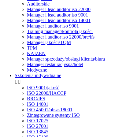
Auditorskie
Manager i lead auditor iso 22000
Manager i lead auditor iso 9001
Manager i lead auditor iso 14001
Manager i auditor iso 9001
Training manager/kontrola jakości
Manager i auditor iso 22000/brc/ifs
Manager jakości/TQM
TPM
KAIZEN
Manager sprzedaży/obsługi klienta/biura
Manager restauracji/spa/hotel
Medyczne
Szkolenia indywidualne


ISO 9001/jakość
ISO 22000/HACCP
BRC/IFS
ISO 14001
ISO 45001/ohsas18001
Zintegrowane systemy ISO
ISO 17025
ISO 27001
ISO 13845