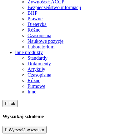
Żywność/HACCP
Bezpieczeństwo informacji
BHP
Prawne
Dietetyka
Różne
Czasopisma
Naukowe pozycje
Laboratorium
Inne produkty
Standardy
Dokumenty
Artykuły
Czasopisma
Różne
Firmowe
Inne

Tak
Wyszukaj szkolenie

Wyczyść wszystko