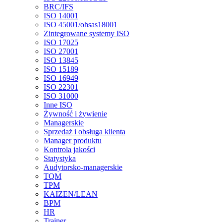
BRC/IFS
ISO 14001
ISO 45001/ohsas18001
Zintegrowane systemy ISO
ISO 17025
ISO 27001
ISO 13845
ISO 15189
ISO 16949
ISO 22301
ISO 31000
Inne ISO
Żywność i żywienie
Managerskie
Sprzedaż i obsługa klienta
Manager produktu
Kontrola jakości
Statystyka
Audytorsko-managerskie
TQM
TPM
KAIZEN/LEAN
BPM
HR
Trainer