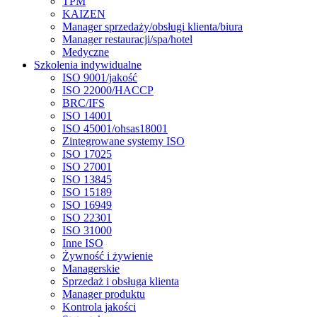
TPM
KAIZEN
Manager sprzedaży/obsługi klienta/biura
Manager restauracji/spa/hotel
Medyczne
Szkolenia indywidualne
ISO 9001/jakość
ISO 22000/HACCP
BRC/IFS
ISO 14001
ISO 45001/ohsas18001
Zintegrowane systemy ISO
ISO 17025
ISO 27001
ISO 13845
ISO 15189
ISO 16949
ISO 22301
ISO 31000
Inne ISO
Żywność i żywienie
Managerskie
Sprzedaż i obsługa klienta
Manager produktu
Kontrola jakości