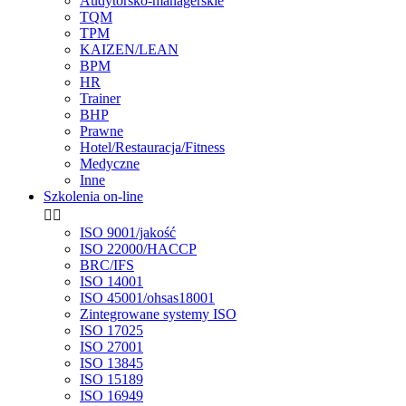
Audytorsko-managerskie
TQM
TPM
KAIZEN/LEAN
BPM
HR
Trainer
BHP
Prawne
Hotel/Restauracja/Fitness
Medyczne
Inne
Szkolenia on-line


ISO 9001/jakość
ISO 22000/HACCP
BRC/IFS
ISO 14001
ISO 45001/ohsas18001
Zintegrowane systemy ISO
ISO 17025
ISO 27001
ISO 13845
ISO 15189
ISO 16949