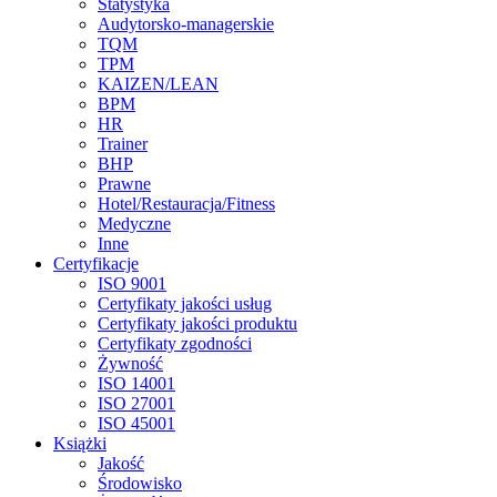
Statystyka
Audytorsko-managerskie
TQM
TPM
KAIZEN/LEAN
BPM
HR
Trainer
BHP
Prawne
Hotel/Restauracja/Fitness
Medyczne
Inne
Certyfikacje
ISO 9001
Certyfikaty jakości usług
Certyfikaty jakości produktu
Certyfikaty zgodności
Żywność
ISO 14001
ISO 27001
ISO 45001
Książki
Jakość
Środowisko