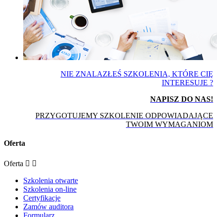
NIE ZNALAZŁEŚ SZKOLENIA, KTÓRE CIĘ
INTERESUJE ?
NAPISZ DO NAS!
PRZYGOTUJEMY SZKOLENIE ODPOWIADAJĄCE
TWOIM WYMAGANIOM
Oferta
Oferta


Szkolenia otwarte
Szkolenia on-line
Certyfikacje
Zamów auditora
Formularz