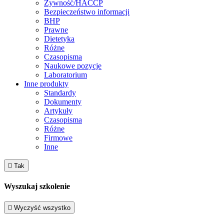
Żywność/HACCP
Bezpieczeństwo informacji
BHP
Prawne
Dietetyka
Różne
Czasopisma
Naukowe pozycje
Laboratorium
Inne produkty
Standardy
Dokumenty
Artykuły
Czasopisma
Różne
Firmowe
Inne

Tak
Wyszukaj szkolenie

Wyczyść wszystko