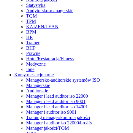
Statystyka
Audytorsko-managerskie
TQM
TPM
KAIZEN/LEAN
BPM
HR
Trainer
BHP
Prawne
Hotel/Restauracja/Fitness
Medyczne
Inne
Kursy niestacjonarne
Managersko-auditorskie systemów ISO
Managerskie
Auditorskie
Manager i lead auditor iso 22000
Manager i lead auditor iso 9001
Manager i lead auditor iso 14001
Manager i auditor iso 9001
Training manager/kontrola jakości
Manager i auditor iso 22000/brc/ifs
Manager jakości/TQM