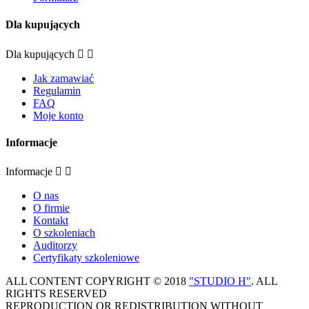
Dla kupujących
Dla kupujących


Jak zamawiać
Regulamin
FAQ
Moje konto
Informacje
Informacje


O nas
O firmie
Kontakt
O szkoleniach
Auditorzy
Certyfikaty szkoleniowe
ALL CONTENT COPYRIGHT © 2018
"STUDIO H"
. ALL
RIGHTS RESERVED
REPRODUCTION OR REDISTRIBUTION WITHOUT