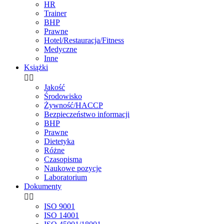
HR
Trainer
BHP
Prawne
Hotel/Restauracja/Fitness
Medyczne
Inne
Książki


Jakość
Środowisko
Żywność/HACCP
Bezpieczeństwo informacji
BHP
Prawne
Dietetyka
Różne
Czasopisma
Naukowe pozycje
Laboratorium
Dokumenty


ISO 9001
ISO 14001