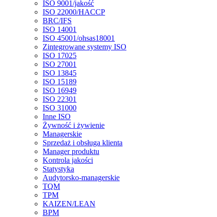
ISO 9001/jakość
ISO 22000/HACCP
BRC/IFS
ISO 14001
ISO 45001/ohsas18001
Zintegrowane systemy ISO
ISO 17025
ISO 27001
ISO 13845
ISO 15189
ISO 16949
ISO 22301
ISO 31000
Inne ISO
Żywność i żywienie
Managerskie
Sprzedaż i obsługa klienta
Manager produktu
Kontrola jakości
Statystyka
Audytorsko-managerskie
TQM
TPM
KAIZEN/LEAN
BPM