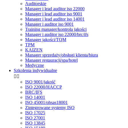
Auditorskie
Manager i lead auditor iso 22000
Manager i lead auditor iso 9001
Manager i lead auditor iso 14001
Manager i auditor iso 9001
Training manager/kontrola jakości
Manager i auditor iso 22000/brc/ifs
Manager jakości/TQM
TPM
KAIZEN
Manager sprzedaży/obsługi klienta/biura
Manager restauracji/spa/hotel
Medyczne
Szkolenia indywidualne


ISO 9001/jakość
ISO 22000/HACCP
BRC/IFS
ISO 14001
ISO 45001/ohsas18001
Zintegrowane systemy ISO
ISO 17025
ISO 27001
ISO 13845