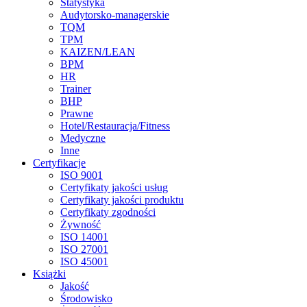
Statystyka
Audytorsko-managerskie
TQM
TPM
KAIZEN/LEAN
BPM
HR
Trainer
BHP
Prawne
Hotel/Restauracja/Fitness
Medyczne
Inne
Certyfikacje
ISO 9001
Certyfikaty jakości usług
Certyfikaty jakości produktu
Certyfikaty zgodności
Żywność
ISO 14001
ISO 27001
ISO 45001
Książki
Jakość
Środowisko