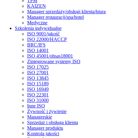
TPM
KAIZEN
Manager sprzedaży/obsługi klienta/biura
Manager restauracji/spa/hotel
Medyczne
Szkolenia indywidualne
ISO 9001/jakość
ISO 22000/HACCP
BRC/IFS
ISO 14001
ISO 45001/ohsas18001
Zintegrowane systemy ISO
ISO 17025
ISO 27001
ISO 13845
ISO 15189
ISO 16949
ISO 22301
ISO 31000
Inne ISO
Żywność i żywienie
Managerskie
Sprzedaż i obsługa klienta
Manager produktu
Kontrola jakości