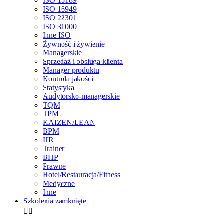
ISO 15189
ISO 16949
ISO 22301
ISO 31000
Inne ISO
Żywność i żywienie
Managerskie
Sprzedaż i obsługa klienta
Manager produktu
Kontrola jakości
Statystyka
Audytorsko-managerskie
TQM
TPM
KAIZEN/LEAN
BPM
HR
Trainer
BHP
Prawne
Hotel/Restauracja/Fitness
Medyczne
Inne
Szkolenia zamknięte

