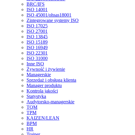
BRC/IFS
ISO 14001
ISO 45001/ohsas18001
Zintegrowane systemy ISO
ISO 17025
ISO 27001
ISO 13845
ISO 15189
ISO 16949
ISO 22301
ISO 31000
Inne ISO
Żywność i żywienie
Managerskie
Sprzedaż i obsługa klienta
Manager produktu
Kontrola jakości
Statystyka
Audytorsko-managerskie
TQM
TPM
KAIZEN/LEAN
BPM
HR
Trainer