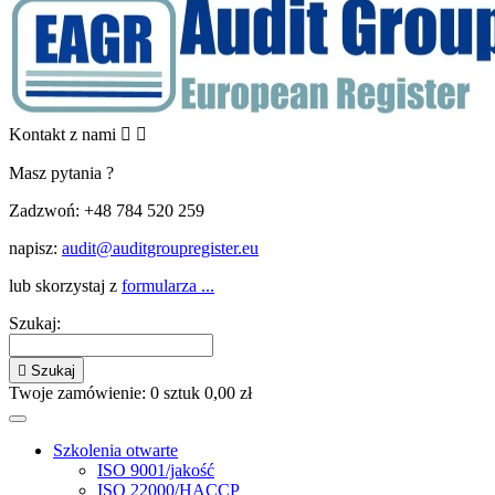
Kontakt z nami


Masz pytania ?
Zadzwoń:
+48 784 520 259
napisz:
audit@auditgroupregister.eu
lub skorzystaj z
formularza ...
Szukaj:

Szukaj
Twoje zamówienie:
0
sztuk
0,00 zł
Szkolenia otwarte
ISO 9001/jakość
ISO 22000/HACCP