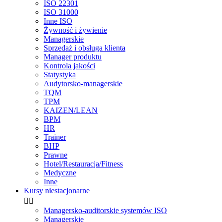
ISO 22301
ISO 31000
Inne ISO
Żywność i żywienie
Managerskie
Sprzedaż i obsługa klienta
Manager produktu
Kontrola jakości
Statystyka
Audytorsko-managerskie
TQM
TPM
KAIZEN/LEAN
BPM
HR
Trainer
BHP
Prawne
Hotel/Restauracja/Fitness
Medyczne
Inne
Kursy niestacjonarne


Managersko-auditorskie systemów ISO
Managerskie