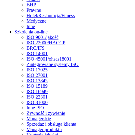
BHP
Prawne
Hotel/Restauracja/Fitness
Medyczne
Inne
Szkolenia on-line
ISO 9001/jakość
ISO 22000/HACCP
BRC/IFS
ISO 14001
ISO 45001/ohsas18001
Zintegrowane systemy ISO
ISO 17025
ISO 27001
ISO 13845
ISO 15189
ISO 16949
ISO 22301
ISO 31000
Inne ISO
Żywność i żywienie
Managerskie
Sprzedaż i obsługa klienta
Manager produktu
Kontrola jakości