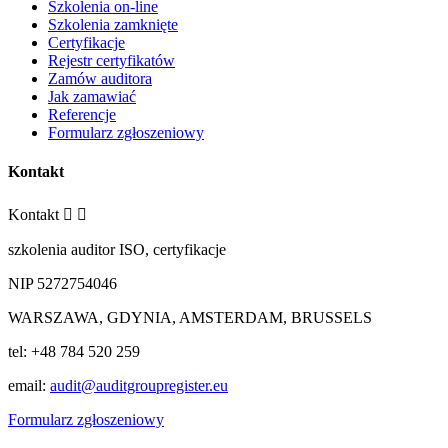
Szkolenia on-line
Szkolenia zamknięte
Certyfikacje
Rejestr certyfikatów
Zamów auditora
Jak zamawiać
Referencje
Formularz zgłoszeniowy
Kontakt
Kontakt


szkolenia auditor ISO, certyfikacje
NIP 5272754046
WARSZAWA, GDYNIA, AMSTERDAM, BRUSSELS
tel: +48 784 520 259
email:
audit@auditgroupregister.eu
Formularz zgłoszeniowy