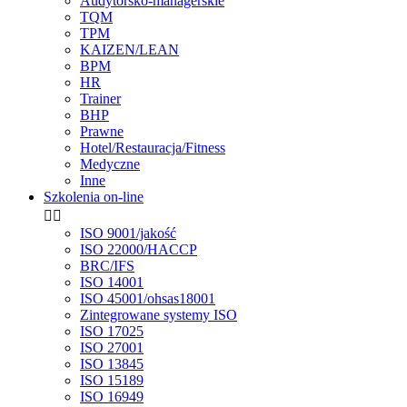
Audytorsko-managerskie
TQM
TPM
KAIZEN/LEAN
BPM
HR
Trainer
BHP
Prawne
Hotel/Restauracja/Fitness
Medyczne
Inne
Szkolenia on-line


ISO 9001/jakość
ISO 22000/HACCP
BRC/IFS
ISO 14001
ISO 45001/ohsas18001
Zintegrowane systemy ISO
ISO 17025
ISO 27001
ISO 13845
ISO 15189
ISO 16949