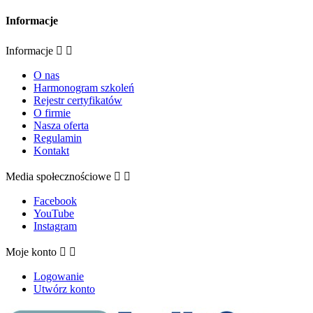
Informacje
Informacje


O nas
Harmonogram szkoleń
Rejestr certyfikatów
O firmie
Nasza oferta
Regulamin
Kontakt
Media społecznościowe


Facebook
YouTube
Instagram
Moje konto


Logowanie
Utwórz konto