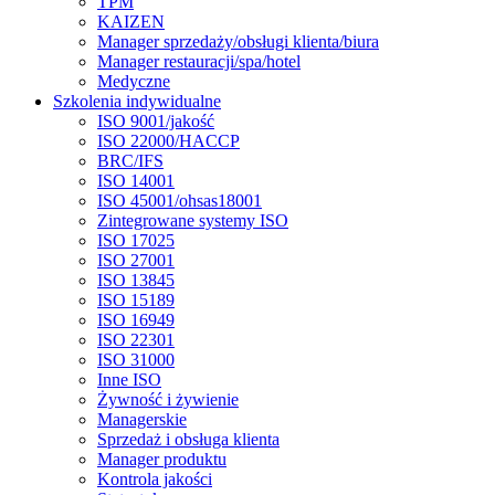
TPM
KAIZEN
Manager sprzedaży/obsługi klienta/biura
Manager restauracji/spa/hotel
Medyczne
Szkolenia indywidualne
ISO 9001/jakość
ISO 22000/HACCP
BRC/IFS
ISO 14001
ISO 45001/ohsas18001
Zintegrowane systemy ISO
ISO 17025
ISO 27001
ISO 13845
ISO 15189
ISO 16949
ISO 22301
ISO 31000
Inne ISO
Żywność i żywienie
Managerskie
Sprzedaż i obsługa klienta
Manager produktu
Kontrola jakości