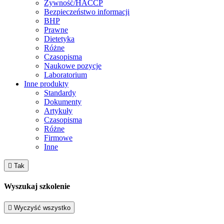
Żywność/HACCP
Bezpieczeństwo informacji
BHP
Prawne
Dietetyka
Różne
Czasopisma
Naukowe pozycje
Laboratorium
Inne produkty
Standardy
Dokumenty
Artykuły
Czasopisma
Różne
Firmowe
Inne

Tak
Wyszukaj szkolenie

Wyczyść wszystko