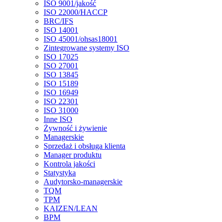
ISO 9001/jakość
ISO 22000/HACCP
BRC/IFS
ISO 14001
ISO 45001/ohsas18001
Zintegrowane systemy ISO
ISO 17025
ISO 27001
ISO 13845
ISO 15189
ISO 16949
ISO 22301
ISO 31000
Inne ISO
Żywność i żywienie
Managerskie
Sprzedaż i obsługa klienta
Manager produktu
Kontrola jakości
Statystyka
Audytorsko-managerskie
TQM
TPM
KAIZEN/LEAN
BPM