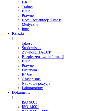
HR
Trainer
BHP
Prawne
Hotel/Restauracja/Fitness
Medyczne
Inne
Książki


Jakość
Środowisko
Żywność/HACCP
Bezpieczeństwo informacji
BHP
Prawne
Dietetyka
Różne
Czasopisma
Naukowe pozycje
Laboratorium
Dokumenty


ISO 9001
ISO 14001