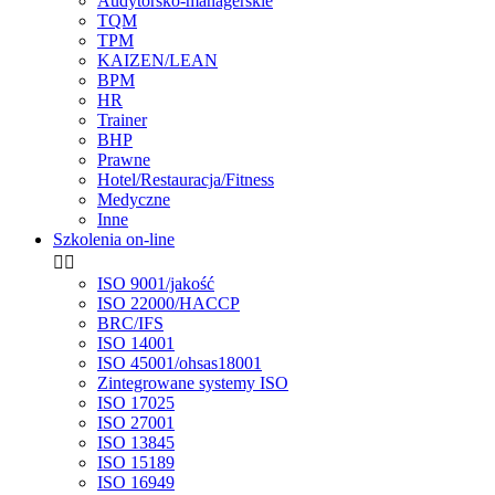
Audytorsko-managerskie
TQM
TPM
KAIZEN/LEAN
BPM
HR
Trainer
BHP
Prawne
Hotel/Restauracja/Fitness
Medyczne
Inne
Szkolenia on-line


ISO 9001/jakość
ISO 22000/HACCP
BRC/IFS
ISO 14001
ISO 45001/ohsas18001
Zintegrowane systemy ISO
ISO 17025
ISO 27001
ISO 13845
ISO 15189
ISO 16949