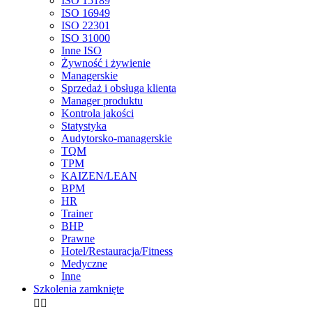
ISO 15189
ISO 16949
ISO 22301
ISO 31000
Inne ISO
Żywność i żywienie
Managerskie
Sprzedaż i obsługa klienta
Manager produktu
Kontrola jakości
Statystyka
Audytorsko-managerskie
TQM
TPM
KAIZEN/LEAN
BPM
HR
Trainer
BHP
Prawne
Hotel/Restauracja/Fitness
Medyczne
Inne
Szkolenia zamknięte

