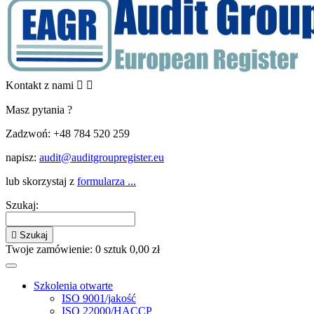
Kontakt z nami


Masz pytania ?
Zadzwoń:
+48 784 520 259
napisz:
audit@auditgroupregister.eu
lub skorzystaj z
formularza ...
Szukaj:

Szukaj
Twoje zamówienie:
0
sztuk
0,00 zł
Szkolenia otwarte
ISO 9001/jakość
ISO 22000/HACCP