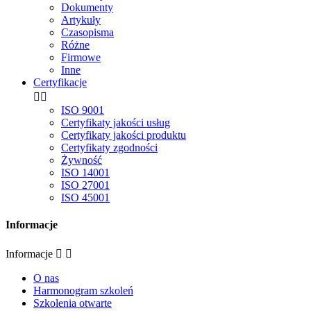
Dokumenty
Artykuły
Czasopisma
Różne
Firmowe
Inne
Certyfikacje


ISO 9001
Certyfikaty jakości usług
Certyfikaty jakości produktu
Certyfikaty zgodności
Żywność
ISO 14001
ISO 27001
ISO 45001
Informacje
Informacje


O nas
Harmonogram szkoleń
Szkolenia otwarte