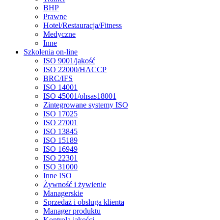
BHP
Prawne
Hotel/Restauracja/Fitness
Medyczne
Inne
Szkolenia on-line
ISO 9001/jakość
ISO 22000/HACCP
BRC/IFS
ISO 14001
ISO 45001/ohsas18001
Zintegrowane systemy ISO
ISO 17025
ISO 27001
ISO 13845
ISO 15189
ISO 16949
ISO 22301
ISO 31000
Inne ISO
Żywność i żywienie
Managerskie
Sprzedaż i obsługa klienta
Manager produktu
Kontrola jakości