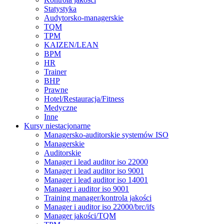
Statystyka
Audytorsko-managerskie
TQM
TPM
KAIZEN/LEAN
BPM
HR
Trainer
BHP
Prawne
Hotel/Restauracja/Fitness
Medyczne
Inne
Kursy niestacjonarne
Managersko-auditorskie systemów ISO
Managerskie
Auditorskie
Manager i lead auditor iso 22000
Manager i lead auditor iso 9001
Manager i lead auditor iso 14001
Manager i auditor iso 9001
Training manager/kontrola jakości
Manager i auditor iso 22000/brc/ifs
Manager jakości/TQM