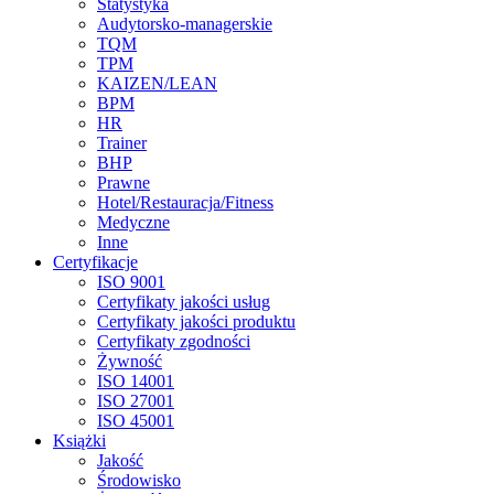
Statystyka
Audytorsko-managerskie
TQM
TPM
KAIZEN/LEAN
BPM
HR
Trainer
BHP
Prawne
Hotel/Restauracja/Fitness
Medyczne
Inne
Certyfikacje
ISO 9001
Certyfikaty jakości usług
Certyfikaty jakości produktu
Certyfikaty zgodności
Żywność
ISO 14001
ISO 27001
ISO 45001
Książki
Jakość
Środowisko