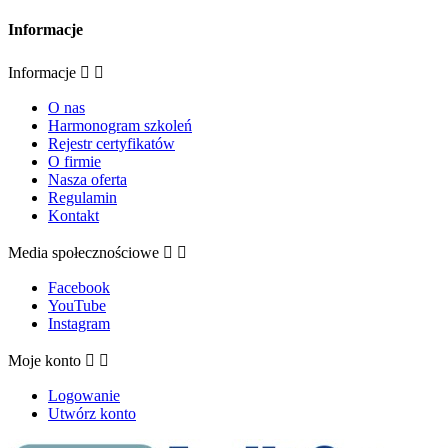
Informacje
Informacje


O nas
Harmonogram szkoleń
Rejestr certyfikatów
O firmie
Nasza oferta
Regulamin
Kontakt
Media społecznościowe


Facebook
YouTube
Instagram
Moje konto


Logowanie
Utwórz konto