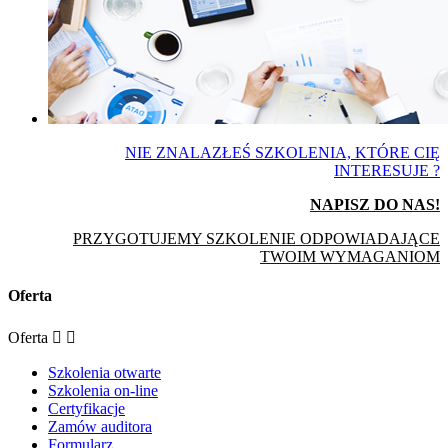
NIE ZNALAZŁEŚ SZKOLENIA, KTÓRE CIĘ
INTERESUJE ?
NAPISZ DO NAS!
PRZYGOTUJEMY SZKOLENIE ODPOWIADAJĄCE
TWOIM WYMAGANIOM
Oferta
Oferta


Szkolenia otwarte
Szkolenia on-line
Certyfikacje
Zamów auditora
Formularz