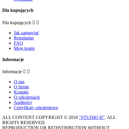
Dla kupujących
Dla kupujących


Jak zamawiać
Regulamin
FAQ
Moje konto
Informacje
Informacje


O nas
O firmie
Kontakt
O szkoleniach
Auditorzy
Certyfikaty szkoleniowe
ALL CONTENT COPYRIGHT © 2018
"STUDIO H"
. ALL
RIGHTS RESERVED
REPRODUCTION OR REDISTRIBUTION WITHOUT