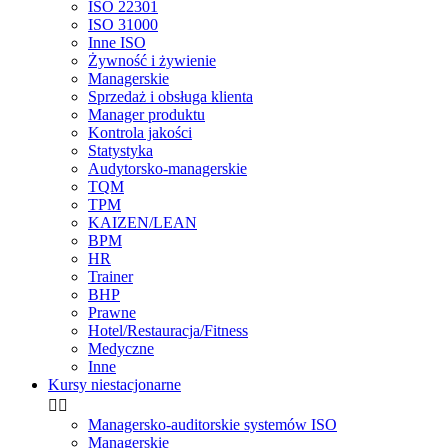
ISO 22301
ISO 31000
Inne ISO
Żywność i żywienie
Managerskie
Sprzedaż i obsługa klienta
Manager produktu
Kontrola jakości
Statystyka
Audytorsko-managerskie
TQM
TPM
KAIZEN/LEAN
BPM
HR
Trainer
BHP
Prawne
Hotel/Restauracja/Fitness
Medyczne
Inne
Kursy niestacjonarne


Managersko-auditorskie systemów ISO
Managerskie