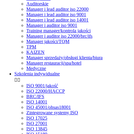
Auditorskie
Manager i lead auditor iso 22000
Manager i lead auditor iso 9001
Manager i lead auditor iso 14001
Manager i auditor iso 9001
Training manager/kontrola jakości
Manager i auditor iso 22000/brc/ifs
Manager jakości/TQM
TPM
KAIZEN
Manager sprzedaży/obsługi klienta/biura
Manager restauracji/spa/hotel
Medyczne
Szkolenia indywidualne


ISO 9001/jakość
ISO 22000/HACCP
BRC/IFS
ISO 14001
ISO 45001/ohsas18001
Zintegrowane systemy ISO
ISO 17025
ISO 27001
ISO 13845