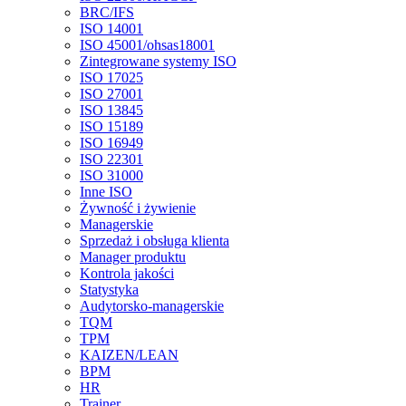
BRC/IFS
ISO 14001
ISO 45001/ohsas18001
Zintegrowane systemy ISO
ISO 17025
ISO 27001
ISO 13845
ISO 15189
ISO 16949
ISO 22301
ISO 31000
Inne ISO
Żywność i żywienie
Managerskie
Sprzedaż i obsługa klienta
Manager produktu
Kontrola jakości
Statystyka
Audytorsko-managerskie
TQM
TPM
KAIZEN/LEAN
BPM
HR
Trainer