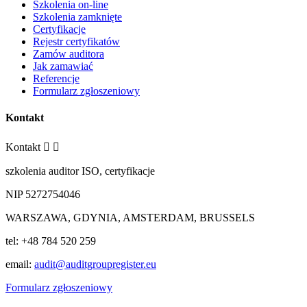
Szkolenia on-line
Szkolenia zamknięte
Certyfikacje
Rejestr certyfikatów
Zamów auditora
Jak zamawiać
Referencje
Formularz zgłoszeniowy
Kontakt
Kontakt


szkolenia auditor ISO, certyfikacje
NIP 5272754046
WARSZAWA, GDYNIA, AMSTERDAM, BRUSSELS
tel: +48 784 520 259
email:
audit@auditgroupregister.eu
Formularz zgłoszeniowy